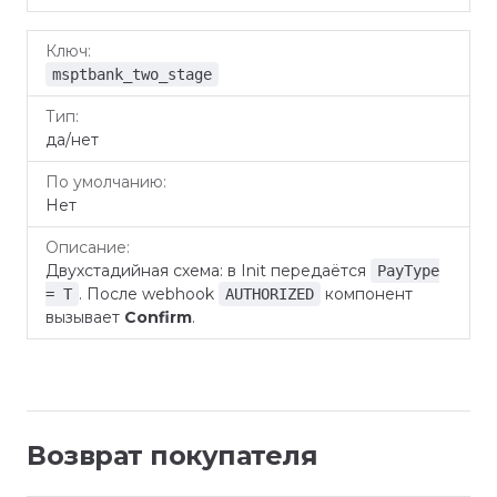
msptbank_two_stage
да/нет
Нет
Двухстадийная схема: в Init передаётся
PayType
. После webhook
компонент
= T
AUTHORIZED
вызывает
Confirm
.
Возврат покупателя