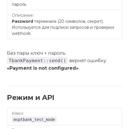
пароль
Password
терминала (20 символов, секрет).
Используется для подписи запросов и проверки
webhook.
Без пары ключ + пароль
TbankPayment::send()
вернёт ошибку
«Payment is not configured»
.
Режим и API
По
Ключ
Тип
Описание
умолчанию
msptbank_test_mode