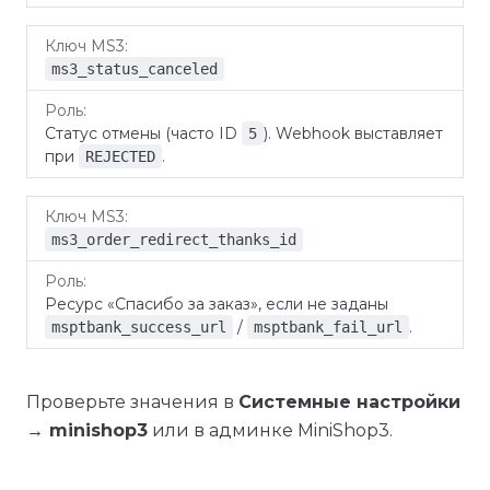
ms3_status_canceled
Статус отмены (часто ID
). Webhook выставляет
5
при
.
REJECTED
ms3_order_redirect_thanks_id
Ресурс «Спасибо за заказ», если не заданы
/
.
msptbank_success_url
msptbank_fail_url
Проверьте значения в
Системные настройки
→ minishop3
или в админке MiniShop3.