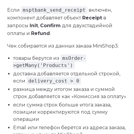
Если
msptbank_send_receipt
включён,
компонент добавляет объект
Receipt
в
запросы
Init
,
Confirm
для двухстадийной
оплаты и
Refund
.
Чек собирается из данных заказа MiniShop3:
товары берутся из
msOrder-
>getMany('Products')
доставка добавляется отдельной строкой,
если
delivery_cost > 0
разница между итогом заказа и суммой
строк добавляется как «Комиссия за оплату»
если сумма строк больше итога заказа,
позиции корректируются под сумму
операции
Email или телефон берётся из адреса заказа,