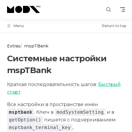
Skip to content
Menu
Return to top
Extras
mspTBank
Системные настройки
mspTBank
Краткая последовательность шагов:
Быстрый
старт
.
Все настройки в пространстве имён
msptbank
. Ключ в
modSystemSetting
и в
getOption()
пишется с подчёркиванием:
msptbank_terminal_key
,