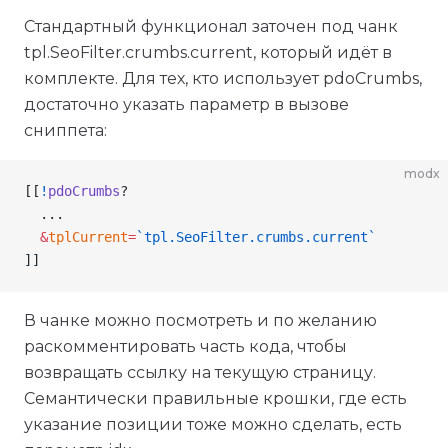
Стандартный функционал заточен под чанк
tpl.SeoFilter.crumbs.current, который идёт в
комплекте. Для тех, кто использует pdoCrumbs,
достаточно указать параметр в вызове
сниппета:
modx
[[
!
pdoCrumbs
?
  ...
  &
tplCurrent
=
`tpl.SeoFilter.crumbs.current`
]]
В чанке можно посмотреть и по желанию
раскомментировать часть кода, чтобы
возвращать ссылку на текущую страницу.
Семантически правильные крошки, где есть
указание позиции тоже можно сделать, есть