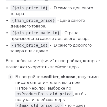
{$min_price_id}
- ID самого дешевого
товара.
{$min_price_price}
- Цена самого
дешевого товара.
{$min_price_made_in}
- Страна
производства самого дешевого товара.
{$max_price_id}
- ID самого дорогого
товара и так далее...
Есть небольшие "фичи" в настройках, которые
позволяют укоротить плейсхолдеры:
В настройке
seofilter_choose
допустимо
писать синоним для ключа поля.
Например, при выборке по
msProductData.old_price
, вы бы
получали плейсхолдеры
{$max_old_price_id}
,что может