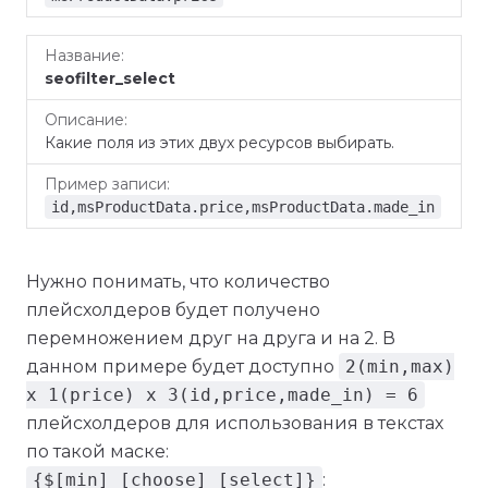
seofilter_select
Какие поля из этих двух ресурсов выбирать.
id,msProductData.price,msProductData.made_in
Нужно понимать, что количество
плейсхолдеров будет получено
перемножением друг на друга и на 2. В
данном примере будет доступно
2(min,max)
x 1(price) x 3(id,price,made_in) = 6
плейсхолдеров для использования в текстах
по такой маске:
{$[min]_[choose]_[select]}
: