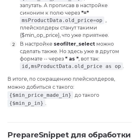
запутать. А прописав в настройке
синоним к полю через
"="
msProductData.old_price=op
,
плейсхолдеры станут такими
{$min_op_price}, что уже приятнее.
В настройке
seofilter_select
можно
сделать также. Но здесь уже в другом
формате -- через
" as "
, вот так:
id,msProductData.old_price as op
.
В итоге, по сокращению плейсхолдеров,
можно добиться с такого:
{$min_price_made_in}
до такого
{$min_p_in}
.
PrepareSnippet для обработки