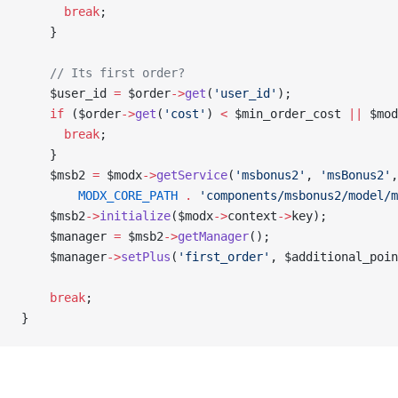
      break
;
    }
    // Its first order?
    $user_id
 =
 $order
->
get
(
'user_id'
);
    if
 (
$order
->
get
(
'cost'
) 
<
 $min_order_cost
 ||
 $mod
      break
;
    }
    $msb2
 =
 $modx
->
getService
(
'msbonus2'
, 
'msBonus2'
,
        MODX_CORE_PATH
 .
 'components/msbonus2/model/m
    $msb2
->
initialize
(
$modx
->
context
->
key
);
    $manager
 =
 $msb2
->
getManager
();
    $manager
->
setPlus
(
'first_order'
, 
$additional_poin
    break
;
}