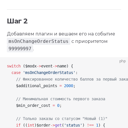
Шаг 2
Добавляем плагин и вешаем его на событие
msOnChangeOrderStatus
с приоритетом
99999997
.
php
switch
 (
$modx
->
event
->
name
) {
  case
 'msOnChangeOrderStatus'
:
    // Фиксированное количество баллов за первый зака
    $additional_points
 =
 2000
;
    // Минимальная стоимость первого заказа
    $min_order_cost
 =
 0
;
    // Только заказы со статусом "Новый (1)"
    if
 ((
int
)
$order
->
get
(
'status'
) 
!==
 1
) {