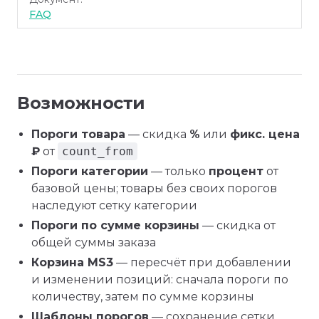
FAQ
Возможности
Пороги товара
— скидка
%
или
фикс. цена
₽
от
count_from
Пороги категории
— только
процент
от
базовой цены; товары без своих порогов
наследуют сетку категории
Пороги по сумме корзины
— скидка от
общей суммы заказа
Корзина MS3
— пересчёт при добавлении
и изменении позиций: сначала пороги по
количеству, затем по сумме корзины
Шаблоны порогов
— сохранение сетки,