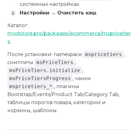
системных настройках.
Настройки → Очистить кэш
.
Каталог:
modstore.pro/packages/ecommerce/mspricetier
s
.
После установки: namespace
mspricetiers
,
сниппеты
msPriceTiers
,
msPriceTiers.initialize
,
msPriceTiersProgress
, чанки
mspricetiers_*
, плагины
Bootstrap/Events/Product Tab/Category Tab,
таблицы порогов товара, категории и
корзины, шаблоны.