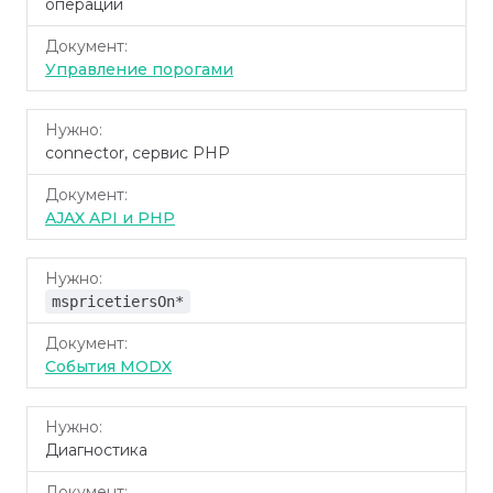
операции
Управление порогами
connector, сервис PHP
AJAX API и PHP
mspricetiersOn*
События MODX
Диагностика