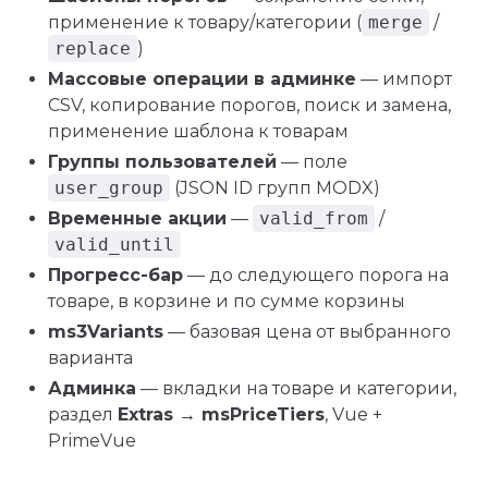
применение к товару/категории (
merge
/
replace
)
Массовые операции в админке
— импорт
CSV, копирование порогов, поиск и замена,
применение шаблона к товарам
Группы пользователей
— поле
user_group
(JSON ID групп MODX)
Временные акции
—
valid_from
/
valid_until
Прогресс-бар
— до следующего порога на
товаре, в корзине и по сумме корзины
ms3Variants
— базовая цена от выбранного
варианта
Админка
— вкладки на товаре и категории,
раздел
Extras → msPriceTiers
, Vue +
PrimeVue