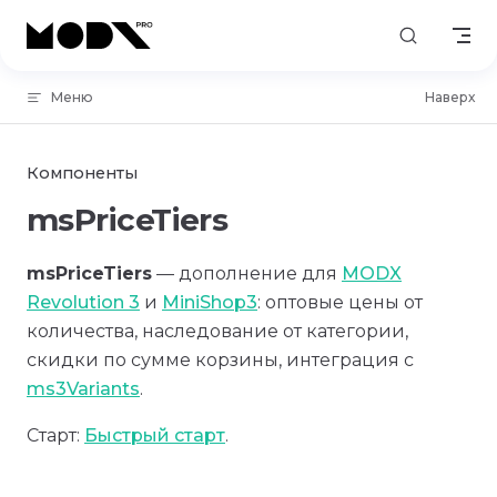
Skip to content
Меню
Наверх
Компоненты
msPriceTiers
msPriceTiers
— дополнение для
MODX
Revolution 3
и
MiniShop3
: оптовые цены от
количества, наследование от категории,
скидки по сумме корзины, интеграция с
ms3Variants
.
Старт:
Быстрый старт
.