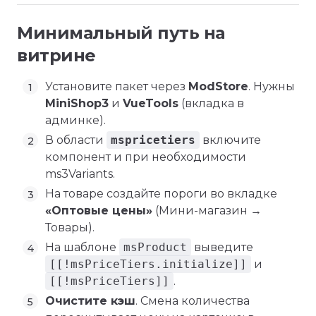
Минимальный путь на
витрине
Установите пакет через
ModStore
. Нужны
MiniShop3
и
VueTools
(вкладка в
админке).
В области
mspricetiers
включите
компонент и при необходимости
ms3Variants.
На товаре создайте пороги во вкладке
«Оптовые цены»
(Мини-магазин →
Товары).
На шаблоне
msProduct
выведите
[[!msPriceTiers.initialize]]
и
[[!msPriceTiers]]
.
Очистите кэш
. Смена количества