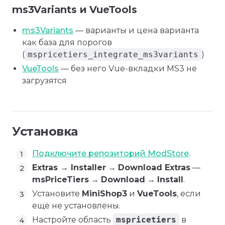
ms3Variants и VueTools
ms3Variants
— варианты и цена варианта
как база для порогов
(
mspricetiers_integrate_ms3variants
)
VueTools
— без него Vue-вкладки MS3 не
загрузятся
Установка
Подключите репозиторий ModStore
.
Extras → Installer
→
Download Extras
—
msPriceTiers
→
Download
→
Install
.
Установите
MiniShop3
и
VueTools
, если
ещё не установлены.
Настройте область
mspricetiers
в