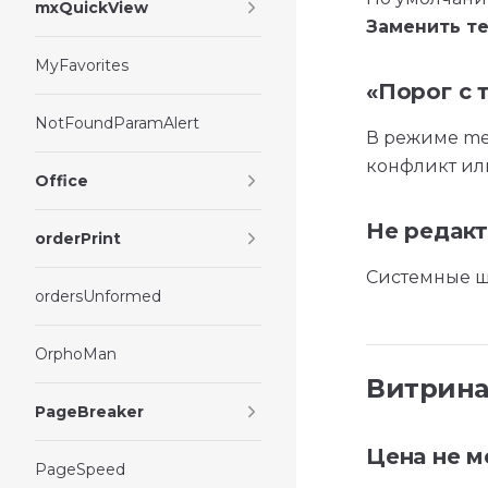
mxQuickView
Заменить т
MyFavorites
«Порог с 
NotFoundParamAlert
В режиме me
конфликт ил
Office
Не редак
orderPrint
Системные ш
ordersUnformed
OrphoMan
Витрин
PageBreaker
Цена не м
PageSpeed