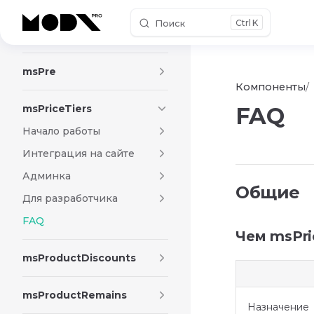
Поиск
K
Skip to content
mspPayU
msPre
Компоненты
msPriceTiers
FAQ
Начало работы
Интеграция на сайте
Админка
Общие
Для разработчика
FAQ
Чем msPri
msProductDiscounts
msProductRemains
Назначение