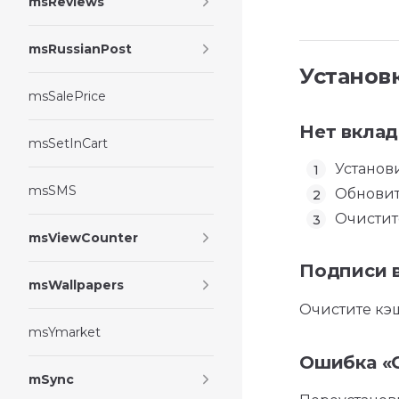
msReviews
msRussianPost
Установ
msSalePrice
Нет вкла
msSetInCart
Установ
msSMS
Обнови
Очистит
msViewCounter
Подписи 
msWallpapers
Очистите кэ
msYmarket
Ошибка «С
mSync