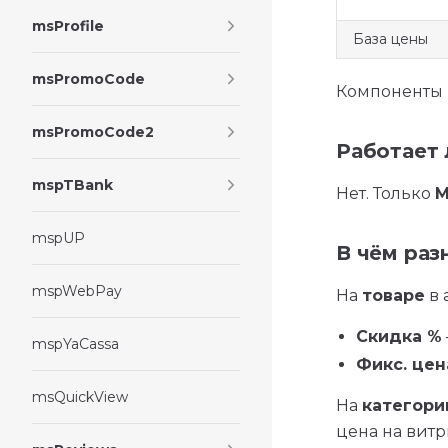
msProfile
База цены
msPromoCode
Компоненты
msPromoCode2
Работает 
mspTBank
Нет. Только
M
mspUP
В чём раз
mspWebPay
На
товаре
в 
Скидка %
mspYaCassa
Фикс. цен
msQuickView
На
категори
цена на витр