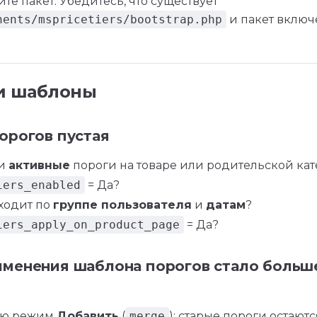
те пакет. Убедитесь, что существует
nents/mspricetiers/bootstrap.php
и пакет включ
и шаблоны
орогов пустая
ли
активные
пороги на товаре или родительской ка
iers_enabled
= Да?
ходит по
группе пользователя
и
датам
?
iers_apply_on_product_page
= Да?
менения шаблона порогов стало больше
ию режим
Добавить
(
merge
): старые пороги остают