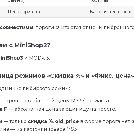
размер)
корзины
Цена варианта
Базовая цена товар
совместимы
: пороги считаются от цены выбранного
ли с MiniShop2?
iniShop3
и MODX 3.
ница режимов «Скидка %» и «Фикс. цена»
админке выбираете режим:
— процент от базовой цены MS3 / варианта.
а ₽
— абсолютная цена за единицу на пороге.
и
— только
скидка %
.
old_price
в форме порога нет; 
ине — из карточки товара MS3.