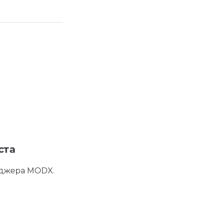
ста
еджера MODX.