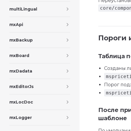
Переустанови
core/compo
multiLingual
mxApi
Пороги 
mxBackup
Таблица п
mxBoard
Созданы 
mxDadata
mspricet
Порог под
mxEditorJs
mspricet
mxLocDoc
После при
шаблоне
mxLogger
По умолчан