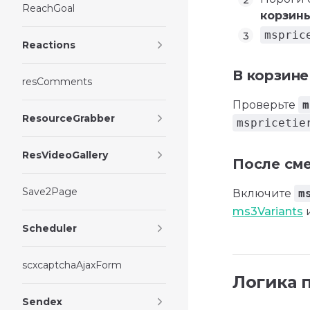
ReachGoal
корзин
mspric
Reactions
В корзине
resComments
Проверьте
m
ResourceGrabber
mspricetie
ResVideoGallery
После сме
Save2Page
Включите
m
ms3Variants
Scheduler
scxcaptchaAjaxForm
Логика 
Sendex