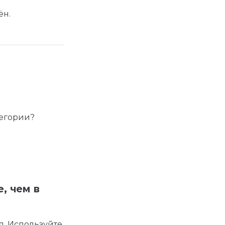
ён.
тегории?
, чем в
ся. Используйте