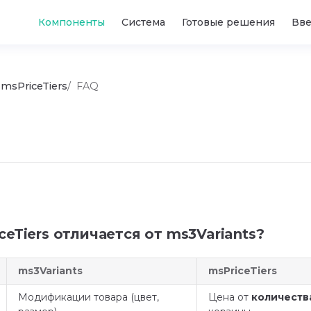
Main Navigation
Компоненты
Система
Готовые решения
Вв
msPriceTiers
FAQ
ceTiers отличается от ms3Variants?
ms3Variants
msPriceTiers
Модификации товара (цвет,
Цена от
количеств