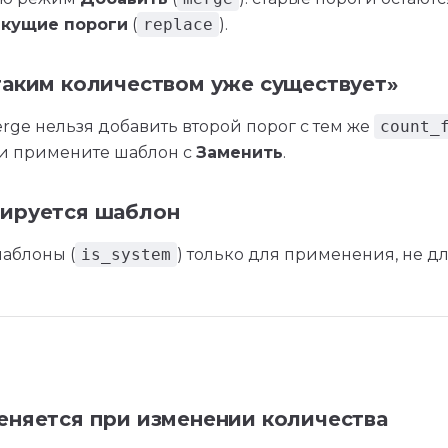
екущие пороги
(
replace
).
таким количеством уже существует»
rge нельзя добавить второй порог с тем же
count_
и примените шаблон с
Заменить
.
тируется шаблон
аблоны (
is_system
) только для применения, не дл
а
еняется при изменении количества