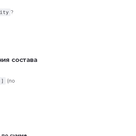
ity
?
ния состава
"]
(по
 по сумме