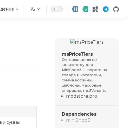
едение
msPriceTiers
Оптовые цены по
количеству для
MiniShop3 — пороги на
товаре и категории,
сумма корзины,
шаблоны, массовые
операции, ms3Variants
modstore.pro
Dependencies
miniShop3
а
и суммы