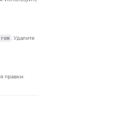
from
. Удалите
я правки.