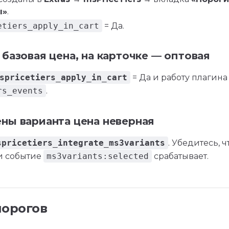
ы»
.
etiers_apply_in_cart
= Да.
 базовая цена, на карточке — оптовая
spricetiers_apply_in_cart
= Да и работу плагина
rs_events
.
ны варианта цена неверная
spricetiers_integrate_ms3variants
. Убедитесь, 
и событие
ms3variants:selected
срабатывает.
порогов