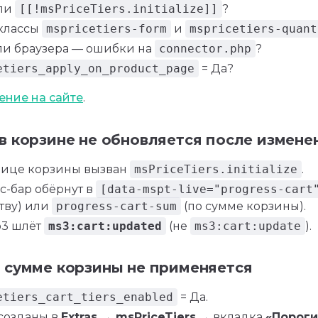
 ли
[[!msPriceTiers.initialize]]
?
 классы
mspricetiers-form
и
mspricetiers-quant
ли браузера — ошибки на
connector.php
?
etiers_apply_on_product_page
= Да?
ние на сайте
.
в корзине не обновляется после измене
нице корзины вызван
msPriceTiers.initialize
.
с-бар обёрнут в
[data-mspt-live="progress-cart
тву) или
progress-cart-sum
(по сумме корзины).
p3 шлёт
ms3:cart:updated
(не
ms3:cart:update
).
 сумме корзины не применяется
etiers_cart_tiers_enabled
= Да.
созданы в
Extras → msPriceTiers
→ вкладка
«Пороги