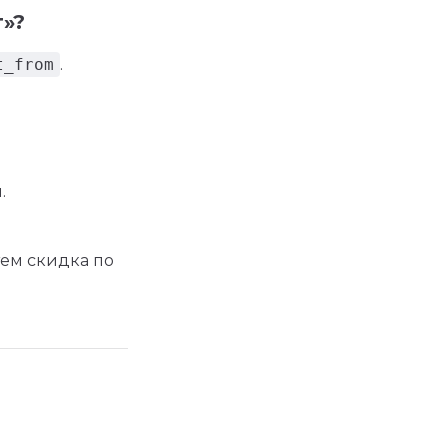
т»?
t_from
.
.
тем скидка по