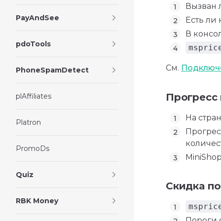
Вызван
PayAndSee
Есть ли
В консо
pdoTools
mspric
См.
Подключе
PhoneSpamDetect
Прогресс 
plAffiliates
На стра
Platron
Прогрес
количес
PromoDs
MiniSho
Quiz
Скидка по
RBK Money
mspric
Пороги 