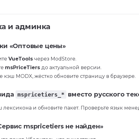
ка и админка
дки «Оптовые цены»
ите
VueTools
через ModStore.
те
msPriceTiers
до актуальной версии.
е кэш MODX, жёстко обновите страницу в браузере.
вида
вместо русского тек
mspricetiers_*
ш лексикона и обновите пакет. Проверьте язык мен
ервис mspricetiers не найден»