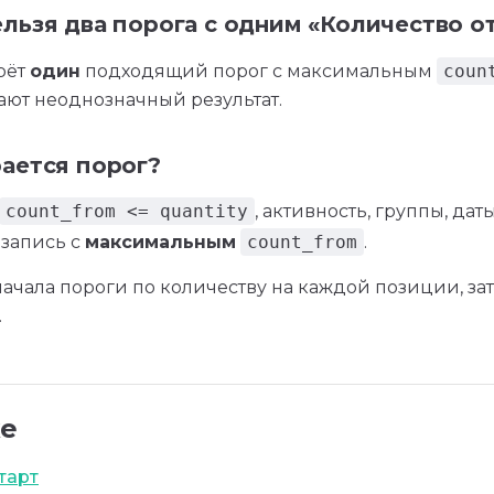
льзя два порога с одним «Количество о
рёт
один
подходящий порог с максимальным
coun
ают неоднозначный результат.
ается порог?
count_from <= quantity
, активность, группы, даты
 запись с
максимальным
count_from
.
начала пороги по количеству на каждой позиции, за
.
же
тарт