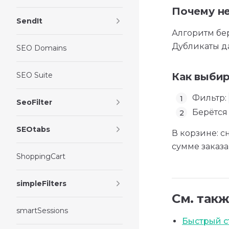
Почему не
SendIt
Алгоритм бе
Дубликаты д
SEO Domains
SEO Suite
Как выбир
Фильтр:
SeoFilter
Берётся
SEOtabs
В корзине: с
сумме заказа
ShoppingCart
simpleFilters
См. так
smartSessions
Быстрый с