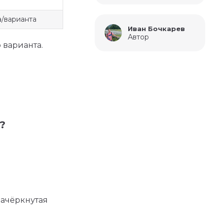
а/варианта
Иван Бочкарев
Автор
 варианта.
?
зачёркнутая