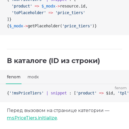
  'product'
 =>
 $_modx
->
resource
.id,
  'toPlaceholder'
 =>
 'price_tiers'
]
}
{
$_modx
->
getPlaceholder
(
'price_tiers'
)
}
В каталоге (ID из строки)
fenom
modx
fenom
{
'!msPriceTiers'
 | snippet
 : [
'product'
 =>
 $id
, 
'tpl'
Перед вызовом на странице категории —
msPriceTiers.initialize
.