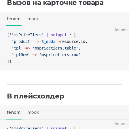
Вызов на карточке товара
fenom
modx
fenom
{
'!msPriceTiers'
 | snippet
 : [
  'product'
 =>
 $_modx
->
resource
.id,
  'tpl'
 =>
 'mspricetiers.table'
,
  'tplRow'
 =>
 'mspricetiers.row'
]
}
В плейсхолдер
fenom
modx
fenom
{
'!msPriceTiers'
 | snippet
 : [