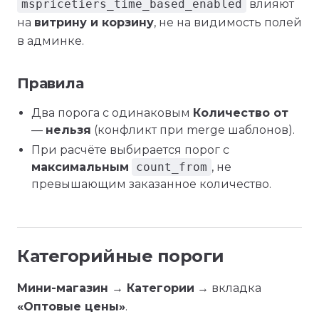
mspricetiers_time_based_enabled
влияют
на
витрину и корзину
, не на видимость полей
в админке.
Правила
Два порога с одинаковым
Количество от
—
нельзя
(конфликт при merge шаблонов).
При расчёте выбирается порог с
максимальным
count_from
, не
превышающим заказанное количество.
Категорийные пороги
Мини-магазин → Категории
→ вкладка
«Оптовые цены»
.