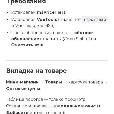
Требования
Установлен
msPriceTiers
Установлен
VueTools
(иначе нет
importmap
и Vue-вкладок MS3)
После обновления пакета —
жёсткое
обновление
страницы (Cmd+Shift+R) и
Очистить кэш
Вкладка на товаре
Мини-магазин → Товары
→ карточка товара →
Оптовые цены
.
Таблица порогов — только просмотр.
Создание и правка — в
модальном окне
(
+
Добавить
или ✏️ в строке).