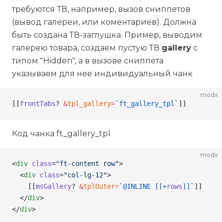
требуются ТВ, например, вызов сниппетов
(вывод галереи, или коментариев). Должна
быть создана ТВ-заглушка. Пример, выводим
галерею товара, создаем пустую ТВ
gallery
с
типом "Hidden", а в вызове сниппета
указываем для нее индивидуальный чанк
modx
[[
frontTabs
? 
&
tpl_gallery
=
`ft_gallery_tpl`
]]
Код чанка ft_gallery_tpl
modx
<
div
 class
=
"ft-content row"
>
  <
div
 class
=
"col-lg-12"
>
    [[
msGallery
? 
&
tplOuter
=
`@INLINE [[+
rows
]]`
]]
  </
div
>
</
div
>