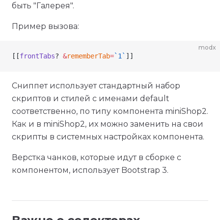
быть "Галерея".
Пример вызова:
modx
[[
frontTabs
? 
&
rememberTab
=
`1`
]]
Сниппет использует стандартный набор
скриптов и стилей с именами default
соответственно, по типу компонента miniShop2.
Как и в miniShop2, их можно заменить на свои
скрипты в системных настройках компонента.
Верстка чанков, которые идут в сборке с
компонентом, использует Bootstrap 3.