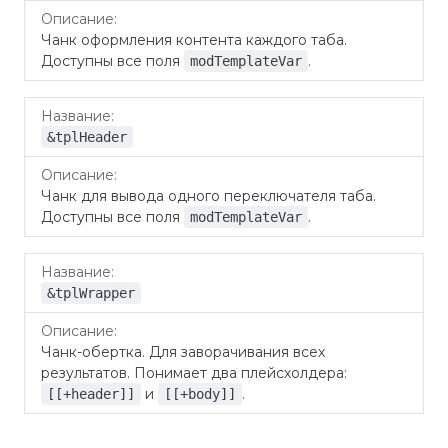
Чанк оформления контента каждого таба.
Доступны все поля
.
modTemplateVar
&tplHeader
Чанк для вывода одного переключателя таба.
Доступны все поля
.
modTemplateVar
&tplWrapper
Чанк-обертка. Для заворачивания всех
результатов. Понимает два плейсхолдера:
и
.
[[+header]]
[[+body]]