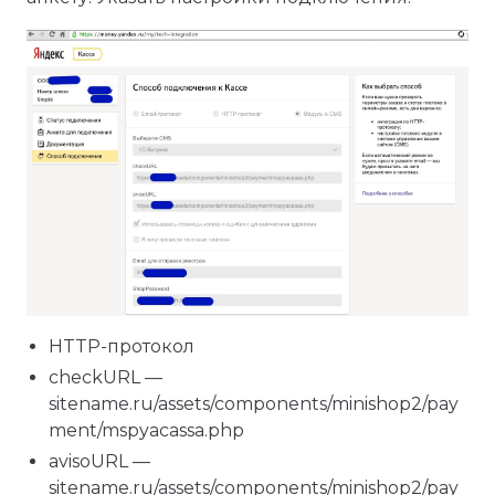
HTTP-протокол
checkURL —
sitename.ru/assets/components/minishop2/pay
ment/mspyacassa.php
avisoURL —
sitename.ru/assets/components/minishop2/pay