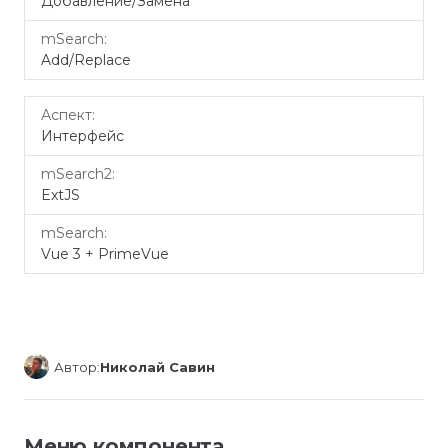
Добавление/Замена
Add/Replace
Интерфейс
ExtJS
Vue 3 + PrimeVue
Автор:
Николай Савин
Меню компонента