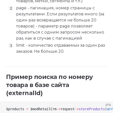
товаров, метки, сегменты и т.п.)
page - пагинация, номер страницы с
результатами. Если результатов много (за
один раз возвращается не больше 20
товаров) - параметр page позволяет
обратиться с одним запросом несколько
раз, как в случае с пагинацией
limit - количество отдаваемых за один раз
заказов. Не больше 20.
Пример поиска по номеру
товара в базе сайта
(externalId)
php
$products
 =
 $modRetailCrm
->
request
->
storeProducts
(
arr