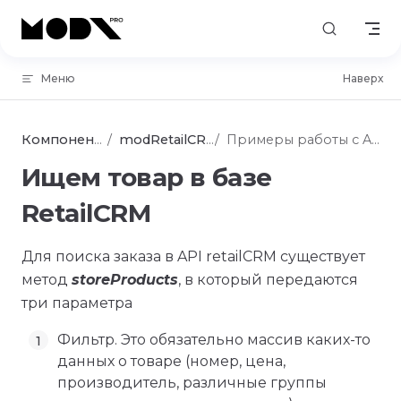
Skip to content
Меню
Наверх
Компоненты
modRetailCRM
Примеры работы с API
Ищем товар в базе
RetailCRM
Для поиска заказа в API retailCRM существует
метод
storeProducts
, в который передаются
три параметра
Фильтр. Это обязательно массив каких-то
данных о товаре (номер, цена,
производитель, различные группы