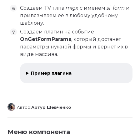
Создаём TV типа
migx
с именем
si_form
и
привязываем её в любому удобному
шаблону.
Создаём плагин на событие
OnGetFormParams
, который достанет
параметры нужной формы и вернёт их в
виде массива.
Пример плагина
Автор:
Артур Шевченко
Меню компонента