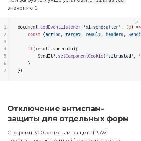
значение 0
js
1
document
.
addEventListener
(
'si:send:after'
, (
e
) 
=>
2
    const
 {
action
, 
target
, 
result
, 
headers
, 
Sendi
3
4
    if
(
result
.
somedata
){
5
        SendIt
?.
setComponentCookie
(
'sitrusted'
, 
'
6
    }
7
})
Отключение антиспам-
защиты для отдельных форм
С версии 3.1.0 антиспам-защита (PoW,
поведенческая подпись) настраивается в