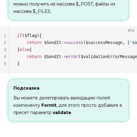
можно получить из массива $_POST, файлы из
массива $_FILES.
php
1
if
(
$flag
){
2
    return
 $SendIt
->
success
(
$successMessage
, [
'so
3
}
else
{
4
    return
 $SendIt
->
error
(
$validationErrorMessage
5
}
Подсказка
Вы можете делегировать валидацию полей
компоненту
FormIt
, для этого просто добавьте в
пресет параметр
validate
.