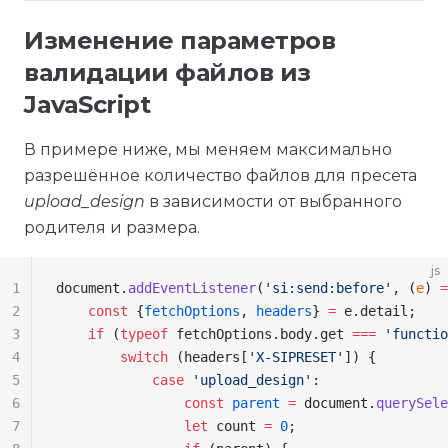
Изменение параметров
валидации файлов из
JavaScript
В примере ниже, мы меняем максимально
разрешённое количество файлов для пресета
upload_design
в зависимости от выбранного
родителя и размера.
js
1
document
.
addEventListener
(
'si:send:before'
, (
e
) 
=
2
    const
 {
fetchOptions
, 
headers
} 
=
 e
.
detail
;
3
    if
 (
typeof
 fetchOptions
.
body
.
get
 ===
 'functio
4
        switch
 (
headers
[
'X-SIPRESET'
]) {
5
            case
 'upload_design'
:
6
                const
 parent
 =
 document
.
querySele
7
                let
 count
 =
 0
;