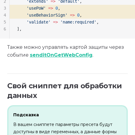
2
    'extends'
 =>
 'default'
,
3
    'usePoW'
 =>
 0
, 
4
    'useBehaviorSign'
 =>
 0
, 
5
    'validate'
 =>
 'name:required'
,
6
],
Также можно управлять картой защиты через
событие
senditOnGetWebConfig
.
Свой сниппет для обработки
данных
Подсказка
В вашем сниппете параметры пресета будут
доступны в виде переменных, а данные формы