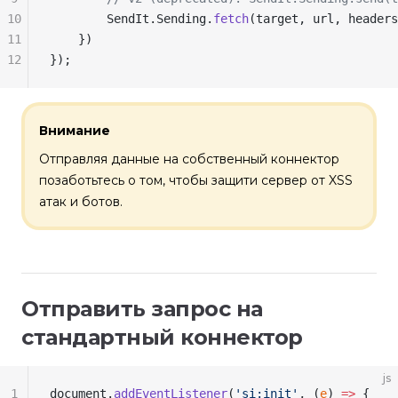
10
        SendIt
.
Sending
.
fetch
(
target
, 
url
, 
headers
11
    })
12
});
Внимание
Отправляя данные на собственный коннектор
позаботьтесь о том, чтобы защити сервер от XSS
атак и ботов.
Отправить запрос на
стандартный коннектор
js
1
document
.
addEventListener
(
'si:init'
, (
e
) 
=>
 {