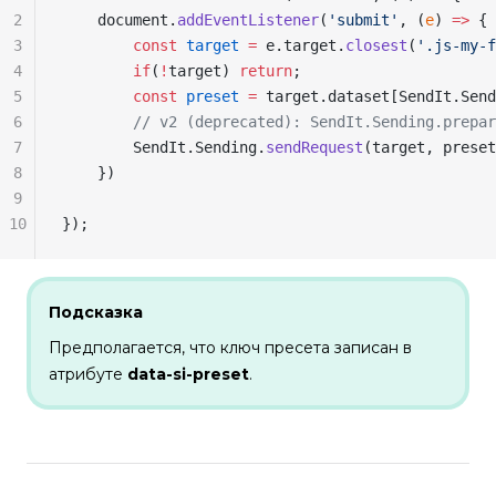
2
    document
.
addEventListener
(
'submit'
, (
e
) 
=>
 {
3
        const
 target
 =
 e
.
target
.
closest
(
'.js-my-f
4
        if
(
!
target
) 
return
;
5
        const
 preset
 =
 target
.
dataset
[
SendIt
.
Send
6
        // v2 (deprecated): SendIt.Sending.prepar
7
        SendIt
.
Sending
.
sendRequest
(
target
, 
preset
8
    })
9
10
});
Подсказка
Предполагается, что ключ пресета записан в
атрибуте
data-si-preset
.