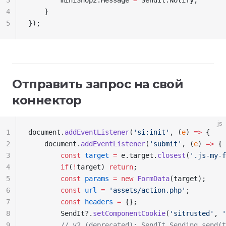
3
        miniShop2
.
Message
 =
 SendIt
.
Notify
;
4
    }
5
});
Отправить запрос на свой
коннектор
js
1
document
.
addEventListener
(
'si:init'
, (
e
) 
=>
 {
2
    document
.
addEventListener
(
'submit'
, (
e
) 
=>
 {
3
        const
 target
 =
 e
.
target
.
closest
(
'.js-my-f
4
        if
(
!
target
) 
return
;
5
        const
 params
 =
 new
 FormData
(
target
);
6
        const
 url
 =
 'assets/action.php'
;
7
        const
 headers
 =
 {};
8
        SendIt
?.
setComponentCookie
(
'sitrusted'
, 
'
9
        // v2 (deprecated): SendIt.Sending.send(t