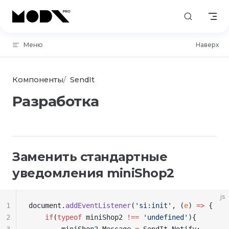
Skip to content
Меню
Наверх
Компоненты
SendIt
Разработка
Заменить стандартные
уведомления miniShop2
js
1
document
.
addEventListener
(
'si:init'
, (
e
) 
=>
 {
2
    if
(
typeof
 miniShop2
 !==
 'undefined'
){