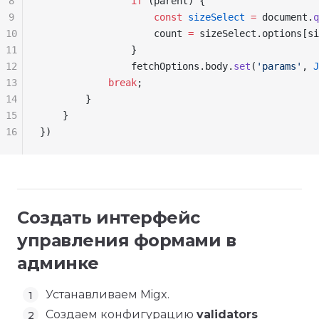
8
                if
 (
parent
) {
9
                    const
 sizeSelect
 =
 document
.
q
10
                    count
 =
 sizeSelect
.
options
[
si
11
                }
12
                fetchOptions
.
body
.
set
(
'params'
, 
J
13
            break
;
14
        }
15
    }
16
})
Создать интерфейс
управления формами в
админке
Устанавливаем Migx.
Создаем конфигурацию
validators