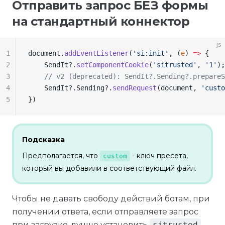
Отправить запрос БЕЗ формы
на стандартный коннектор
js
1
document
.
addEventListener
(
'si:init'
, (
e
) 
=>
 {
2
    SendIt
?.
setComponentCookie
(
'sitrusted'
, 
'1'
);
3
    // v2 (deprecated): SendIt?.Sending?.prepareS
4
    SendIt
?.
Sending
?.
sendRequest
(
document
, 
'custo
5
})
Подсказка
Предполагается, что
- ключ пресета,
custom
который вы добавили в соответствующий файл.
Чтобы не давать свободу действий ботам, при
получении ответа, если отправляете запрос
при загрузке, лучше установить
sitrusted