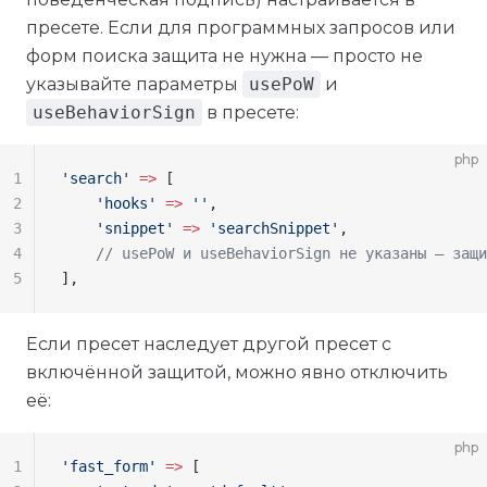
пресете. Если для программных запросов или
форм поиска защита не нужна — просто не
указывайте параметры
usePoW
и
useBehaviorSign
в пресете:
php
1
'search'
 =>
 [
2
    'hooks'
 =>
 ''
,
3
    'snippet'
 =>
 'searchSnippet'
,
4
    // usePoW и useBehaviorSign не указаны — защи
5
],
Если пресет наследует другой пресет с
включённой защитой, можно явно отключить
её:
php
1
'fast_form'
 =>
 [