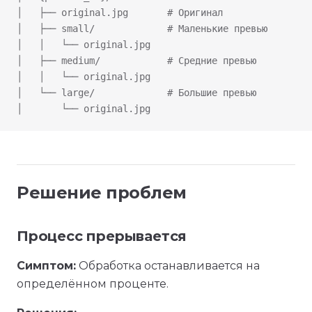
│   ├── original.jpg       # Оригинал
│   ├── small/             # Маленькие превью
│   │   └── original.jpg
│   ├── medium/            # Средние превью
│   │   └── original.jpg
│   └── large/             # Большие превью
│       └── original.jpg
Решение проблем
Процесс прерывается
Симптом:
Обработка останавливается на
определённом проценте.