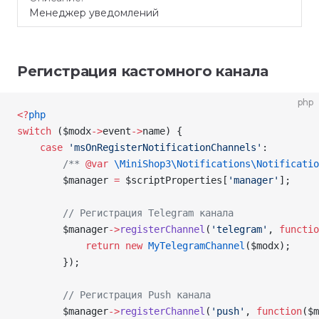
Менеджер уведомлений
Регистрация кастомного канала
php
<
?
php
switch
 (
$modx
->
event
->
name
) {
    case
 'msOnRegisterNotificationChannels'
:
        /** 
@var
 \MiniShop3\Notifications\
Notificatio
        $manager
 =
 $scriptProperties
[
'manager'
];
        // Регистрация Telegram канала
        $manager
->
registerChannel
(
'telegram'
, 
functio
            return
 new
 MyTelegramChannel
(
$modx
);
        });
        // Регистрация Push канала
        $manager
->
registerChannel
(
'push'
, 
function
(
$m