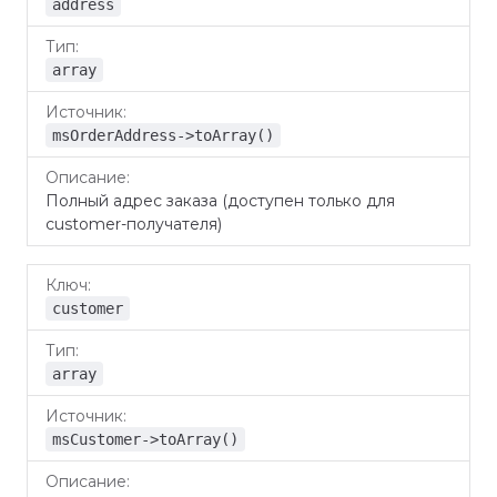
address
array
msOrderAddress->toArray()
Полный адрес заказа (доступен только для
customer-получателя)
customer
array
msCustomer->toArray()