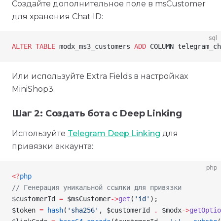
Создайте дополнительное поле в msCustomer
для хранения Chat ID:
sql
ALTER
 TABLE
 modx_ms3_customers 
ADD
 COLUMN telegram_ch
Или используйте Extra Fields в настройках
MiniShop3.
Шаг 2: Создать бота с Deep Linking
Используйте
Telegram Deep Linking
для
привязки аккаунта:
php
<
?
php
// Генерация уникальной ссылки для привязки
$customerId
 =
 $msCustomer
->
get
(
'id'
);
$token
 =
 hash
(
'sha256'
,
 $customerId
 .
 $modx
->
getOptio