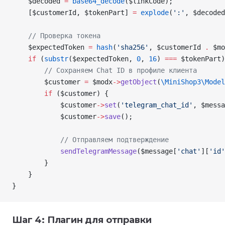
    $decoded
 =
 base64_decode
(
$linkCode
);
    [
$customerId
, 
$tokenPart
] 
=
 explode
(
':'
,
 $decoded
    // Проверка токена
    $expectedToken
 =
 hash
(
'sha256'
,
 $customerId
 .
 $mo
    if
 (
substr
(
$expectedToken
,
 0
,
 16
) 
===
 $tokenPart
)
        // Сохраняем Chat ID в профиле клиента
        $customer
 =
 $modx
->
getObject
(
\MiniShop3\Model
        if
 (
$customer
) {
            $customer
->
set
(
'telegram_chat_id'
, 
$messa
            $customer
->
save
();
            // Отправляем подтверждение
            sendTelegramMessage
(
$message
[
'chat'
][
'id'
        }
    }
}
Шаг 4: Плагин для отправки