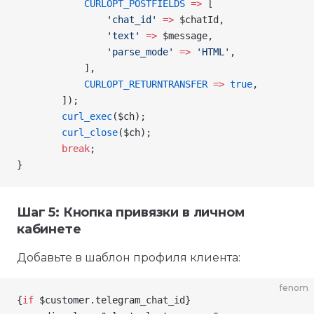
            CURLOPT_POSTFIELDS
 =>
 [
                'chat_id'
 =>
 $chatId
,
                'text'
 =>
 $message
,
                'parse_mode'
 =>
 'HTML'
,
            ],
            CURLOPT_RETURNTRANSFER
 =>
 true
,
        ]);
        curl_exec
(
$ch
);
        curl_close
(
$ch
);
        break
;
}
Шаг 5: Кнопка привязки в личном
кабинете
Добавьте в шаблон профиля клиента:
fenom
{
if
 $customer
.telegram_chat_id
}