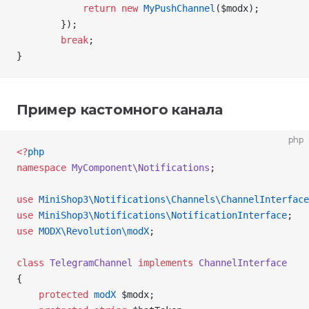
            return
 new
 MyPushChannel
(
$modx
);
        });
        break
;
}
Пример кастомного канала
php
<
?
php
namespace
 MyComponent\Notifications
;
use
 MiniShop3\Notifications\Channels\
ChannelInterface
use
 MiniShop3\Notifications\
NotificationInterface
;
use
 MODX\Revolution\
modX
;
class
 TelegramChannel
 implements
 ChannelInterface
{
    protected
 modX
 $modx
;