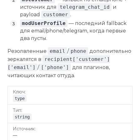
источник для
telegram_chat_id
и
payload
customer
.
modUserProfile
— последний fallback
для email/phone/telegram, когда первые
два пусты.
Резолвленные
email
/
phone
дополнительно
зеркалятся в
recipient['customer']
['email']
/
['phone']
для плагинов,
читающих контакт оттуда.
Ключ
Тип
Источник
Описание
type
string
—