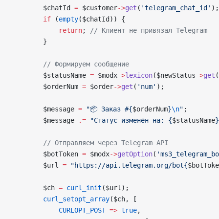
        $chatId
 =
 $customer
->
get
(
'telegram_chat_id'
);
        if
 (
empty
(
$chatId
)) {
            return
; 
// Клиент не привязал Telegram
        }
        // Формируем сообщение
        $statusName
 =
 $modx
->
lexicon
(
$newStatus
->
get
(
        $orderNum
 =
 $order
->
get
(
'num'
);
        $message
 =
 "📦 Заказ #{
$orderNum
}
\n
"
;
        $message
 .=
 "Статус изменён на: {
$statusName
}
        // Отправляем через Telegram API
        $botToken
 =
 $modx
->
getOption
(
'ms3_telegram_bo
        $url
 =
 "https://api.telegram.org/bot{
$botToke
        $ch
 =
 curl_init
(
$url
);
        curl_setopt_array
(
$ch
,
 [
            CURLOPT_POST
 =>
 true
,