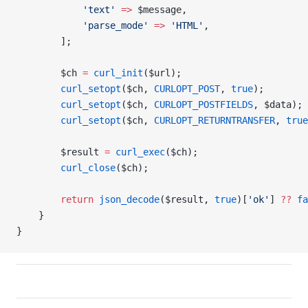
            'text'
 =>
 $message
,
            'parse_mode'
 =>
 'HTML'
,
        ];
        $ch
 =
 curl_init
(
$url
);
        curl_setopt
(
$ch
,
 CURLOPT_POST
,
 true
);
        curl_setopt
(
$ch
,
 CURLOPT_POSTFIELDS
,
 $data
);
        curl_setopt
(
$ch
,
 CURLOPT_RETURNTRANSFER
,
 true
        $result
 =
 curl_exec
(
$ch
);
        curl_close
(
$ch
);
        return
 json_decode
(
$result
,
 true
)[
'ok'
] 
??
 fa
    }
}