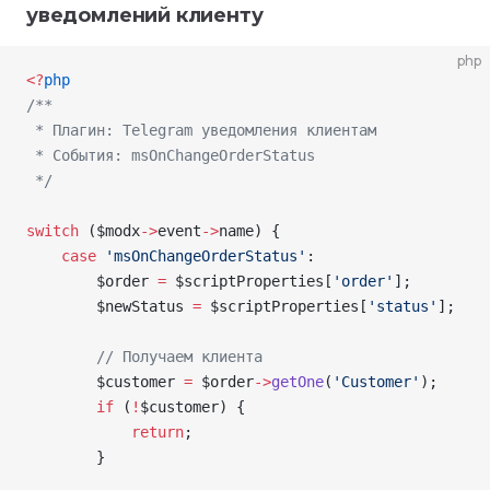
уведомлений клиенту
php
<
?
php
/**
 * Плагин: Telegram уведомления клиентам
 * События: msOnChangeOrderStatus
 */
switch
 (
$modx
->
event
->
name
) {
    case
 'msOnChangeOrderStatus'
:
        $order
 =
 $scriptProperties
[
'order'
];
        $newStatus
 =
 $scriptProperties
[
'status'
];
        // Получаем клиента
        $customer
 =
 $order
->
getOne
(
'Customer'
);
        if
 (
!
$customer
) {
            return
;
        }