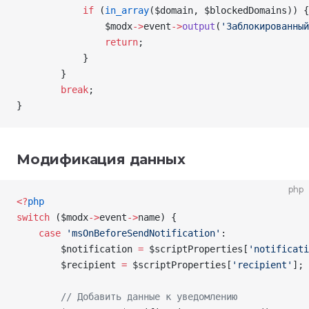
            if
 (
in_array
(
$domain
,
 $blockedDomains
)) {
                $modx
->
event
->
output
(
'Заблокированный
                return
;
            }
        }
        break
;
}
Модификация данных
php
<
?
php
switch
 (
$modx
->
event
->
name
) {
    case
 'msOnBeforeSendNotification'
:
        $notification
 =
 $scriptProperties
[
'notificati
        $recipient
 =
 $scriptProperties
[
'recipient'
];
        // Добавить данные к уведомлению