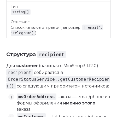
string[]
Список каналов отправки (например,
['email',
)
'telegram']
Структура
recipient
Для
customer
(начиная с MiniShop3 1.12.0)
recipient
собирается в
OrderStatusService::getCustomerRecipien
t()
со следующим приоритетом источников:
msOrderAddress
заказа — email/phone из
формы оформления
именно этого
заказа.
msCustomer
— fallback по email/phone +