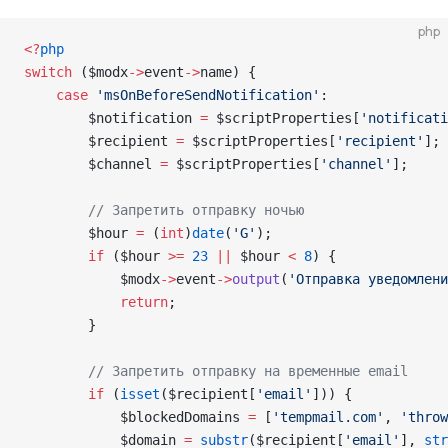
php
<
?
php
switch
 (
$modx
->
event
->
name
) {
    case
 'msOnBeforeSendNotification'
:
        $notification
 =
 $scriptProperties
[
'notificati
        $recipient
 =
 $scriptProperties
[
'recipient'
];
        $channel
 =
 $scriptProperties
[
'channel'
];
        // Запретить отправку ночью
        $hour
 =
 (
int
)
date
(
'G'
);
        if
 (
$hour
 >=
 23
 ||
 $hour
 <
 8
) {
            $modx
->
event
->
output
(
'Отправка уведомлени
            return
;
        }
        // Запретить отправку на временные email
        if
 (
isset
(
$recipient
[
'email'
])) {
            $blockedDomains
 =
 [
'tempmail.com'
, 
'throw
            $domain
 =
 substr
(
$recipient
[
'email'
],
 str