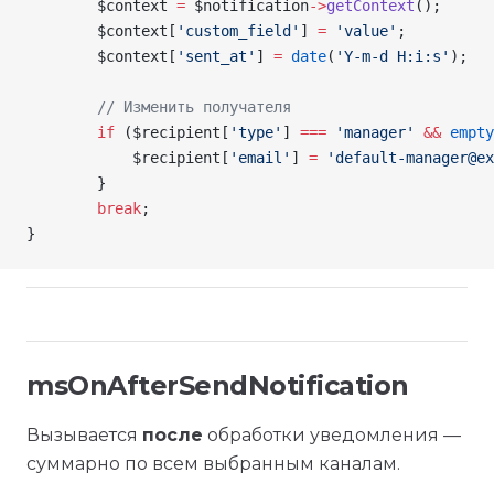
        $context
 =
 $notification
->
getContext
();
        $context
[
'custom_field'
] 
=
 'value'
;
        $context
[
'sent_at'
] 
=
 date
(
'Y-m-d H:i:s'
);
        // Изменить получателя
        if
 (
$recipient
[
'type'
] 
===
 'manager'
 &&
 empty
            $recipient
[
'email'
] 
=
 'default-manager@ex
        }
        break
;
}
msOnAfterSendNotification
Вызывается
после
обработки уведомления —
суммарно по всем выбранным каналам.