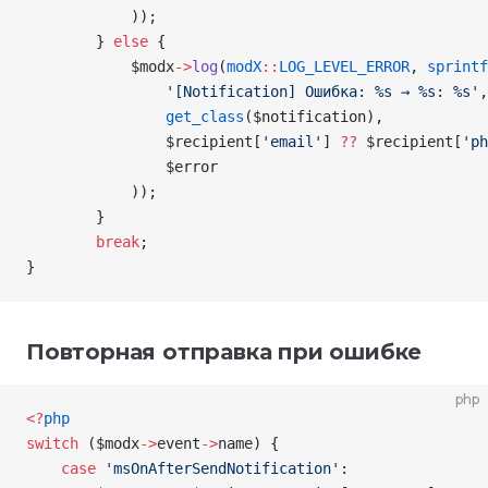
            ));
        } 
else
 {
            $modx
->
log
(
modX
::
LOG_LEVEL_ERROR
, 
sprintf
                '[Notification] Ошибка: %s → %s: %s'
,
                get_class
(
$notification
),
                $recipient
[
'email'
]
 ??
 $recipient
[
'ph
                $error
            ));
        }
        break
;
}
Повторная отправка при ошибке
php
<
?
php
switch
 (
$modx
->
event
->
name
) {
    case
 'msOnAfterSendNotification'
: