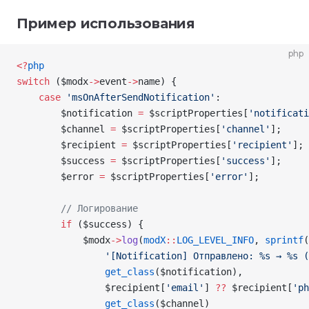
Пример использования
php
<
?
php
switch
 (
$modx
->
event
->
name
) {
    case
 'msOnAfterSendNotification'
:
        $notification
 =
 $scriptProperties
[
'notificati
        $channel
 =
 $scriptProperties
[
'channel'
];
        $recipient
 =
 $scriptProperties
[
'recipient'
];
        $success
 =
 $scriptProperties
[
'success'
];
        $error
 =
 $scriptProperties
[
'error'
];
        // Логирование
        if
 (
$success
) {
            $modx
->
log
(
modX
::
LOG_LEVEL_INFO
, 
sprintf
(
                '[Notification] Отправлено: %s → %s (
                get_class
(
$notification
),
                $recipient
[
'email'
]
 ??
 $recipient
[
'ph
                get_class
(
$channel
)