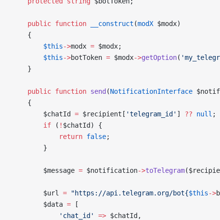
    protected
 string
 $botToken
;
    public
 function
 __construct
(
modX
 $modx
)
    {
        $this
->
modx
 =
 $modx
;
        $this
->
botToken
 =
 $modx
->
getOption
(
'my_telegr
    }
    public
 function
 send
(
NotificationInterface
 $notif
    {
        $chatId
 =
 $recipient
[
'telegram_id'
] 
??
 null
;
        if
 (
!
$chatId
) {
            return
 false
;
        }
        $message
 =
 $notification
->
toTelegram
(
$recipie
        $url
 =
 "https://api.telegram.org/bot{
$this
->
b
        $data
 =
 [
            'chat_id'
 =>
 $chatId
,