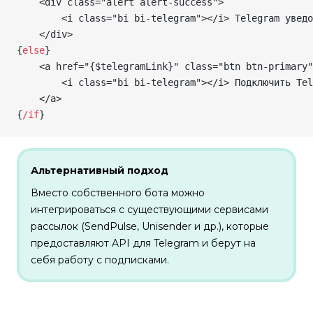
    <div class="alert alert-success">
        <i class="bi bi-telegram"></i> Telegram уведо
    </div>
{
else
}
    <a href="
{
$telegramLink
}
" class="btn btn-primary"
        <i class="bi bi-telegram"></i> Подключить Tel
    </a>
{
/
if
}
Альтернативный подход
Вместо собственного бота можно
интегрироваться с существующими сервисами
рассылок (SendPulse, Unisender и др.), которые
предоставляют API для Telegram и берут на
себя работу с подписками.