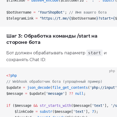
$linkCode
 =
 base64_encode
(
$customerId
 .
 ':'
 .
 substr
(
$botUsername
 =
 'YourShopBot'
; 
// Имя вашего бота
$telegramLink
 =
 "https://t.me/{
$botUsername
}?start={
$
Шаг 3: Обработка команды /start на
стороне бота
Бот должен обрабатывать параметр
start
и
сохранять Chat ID:
php
<
?
php
// Webhook обработчик бота (упрощённый пример)
$update
 =
 json_decode
(
file_get_contents
(
'php://input'
$message
 =
 $update
[
'message'
] 
??
 null
;
if
 (
$message
 &&
 str_starts_with
(
$message
[
'text'
],
 '/s
    $linkCode
 =
 substr
(
$message
[
'text'
],
 7
);