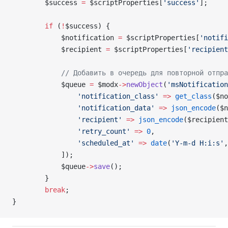
        $success
 =
 $scriptProperties
[
'success'
];
        if
 (
!
$success
) {
            $notification
 =
 $scriptProperties
[
'notifi
            $recipient
 =
 $scriptProperties
[
'recipient
            // Добавить в очередь для повторной отпра
            $queue
 =
 $modx
->
newObject
(
'msNotification
                'notification_class'
 =>
 get_class
(
$no
                'notification_data'
 =>
 json_encode
(
$n
                'recipient'
 =>
 json_encode
(
$recipient
                'retry_count'
 =>
 0
,
                'scheduled_at'
 =>
 date
(
'Y-m-d H:i:s'
,
            ]);
            $queue
->
save
();
        }
        break
;
}