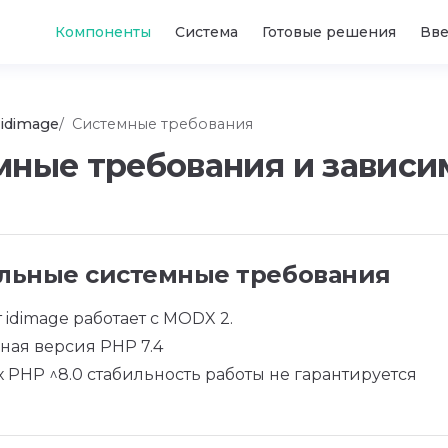
Main Navigation
Компоненты
Система
Готовые решения
Вв
idimage
Системные требования
мные требования и зависи
ьные системные требования
idimage работает с MODX 2.
ая версия PHP 7.4
 PHP ^8.0 стабильность работы не гарантируется