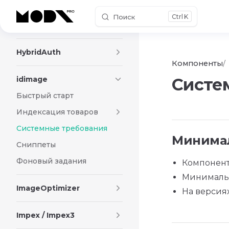
Поиск
K
Skip to content
GoogleSheets
HybridAuth
Компоненты
idimage
Систе
Быстрый старт
Индексация товаров
Системные требования
Минимал
Сниппеты
Фоновый задания
Компонент 
Минимальн
ImageOptimizer
На версиях
Impex / Impex3