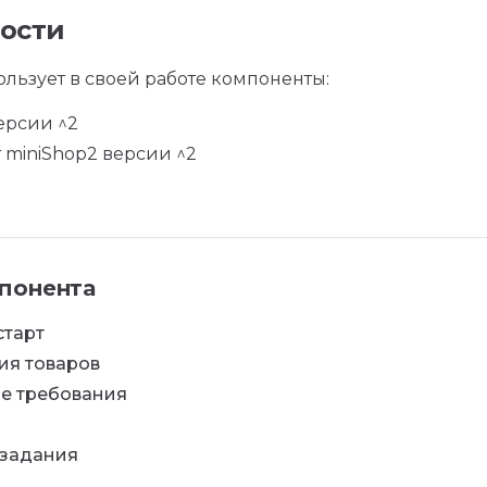
ости
льзует в своей работе компоненты:
ерсии ^2
 miniShop2 версии ^2
понента
старт
ия товаров
е требования
задания