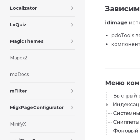
Зависим
Localizator
idimage
испо
LxQuiz
pdoTools в
MagicThemes
компонент
Mapex2
mdDocs
Меню ком
mFilter
Быстрый 
Индексац
MigxPageConfigurator
Системны
Сниппеты
MinifyX
Фоновый 