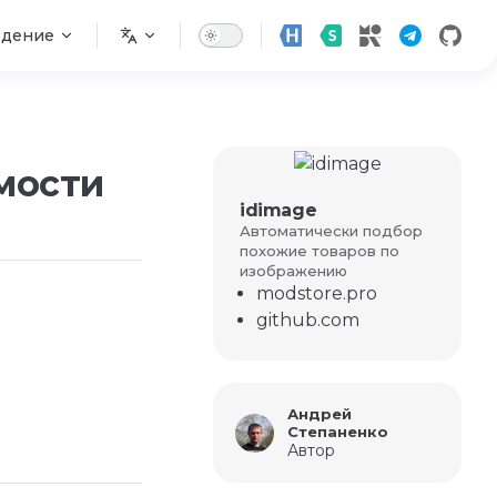
едение
мости
idimage
Автоматически подбор
похожие товаров по
изображению
modstore.pro
github.com
Андрей
Степаненко
Автор