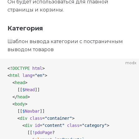
Он будет использоваться для главной
страницы и корзины.
Категория
Шаблон вывода категории с постраничным
выводом товаров
modx
<!
DOCTYPE
 html
>
<
html
 lang
=
"en"
>
  <
head
>
    [[
$
Head
]]
  </
head
>
  <
body
>
    [[
$
Navbar
]]
    <
div
 class
=
"container"
>
      <
div
 id
=
"content"
 class
=
"category"
>
        [[
!
pdoPage
?