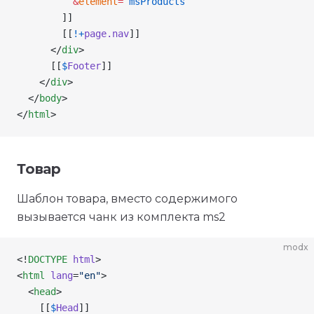
          &
element
=
`msProducts`
        ]]
        [[
!
+
page.nav
]]
      </
div
>
      [[
$
Footer
]]
    </
div
>
  </
body
>
</
html
>
Товар
Шаблон товара, вместо содержимого
вызывается чанк из комплекта ms2
modx
<!
DOCTYPE
 html
>
<
html
 lang
=
"en"
>
  <
head
>
    [[
$
Head
]]