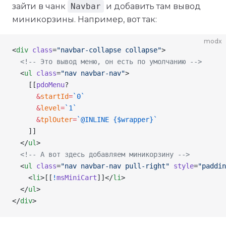
зайти в чанк
Navbar
и добавить там вывод
миникорзины. Например, вот так:
modx
<
div
 class
=
"navbar-collapse collapse"
>
  <!-- Это вывод меню, он есть по умолчанию -->
  <
ul
 class
=
"nav navbar-nav"
>
    [[
pdoMenu
?
      &
startId
=
`0`
      &
level
=
`1`
      &
tplOuter
=
`@INLINE {$wrapper}`
    ]]
  </
ul
>
  <!-- А вот здесь добавляем миникорзину -->
  <
ul
 class
=
"nav navbar-nav pull-right"
 style
=
"paddin
    <
li
>[[
!
msMiniCart
]]</
li
>
  </
ul
>
</
div
>