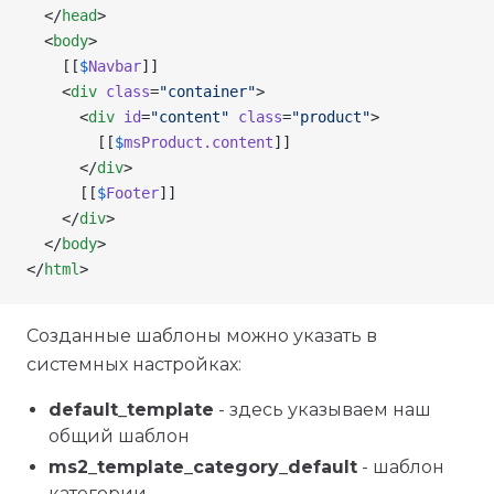
  </
head
>
  <
body
>
    [[
$
Navbar
]]
    <
div
 class
=
"container"
>
      <
div
 id
=
"content"
 class
=
"product"
>
        [[
$
msProduct.content
]]
      </
div
>
      [[
$
Footer
]]
    </
div
>
  </
body
>
</
html
>
Созданные шаблоны можно указать в
системных настройках:
default_template
- здесь указываем наш
общий шаблон
ms2_template_category_default
- шаблон
категории