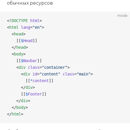
обычных ресурсов
modx
<!
DOCTYPE
 html
>
<
html
 lang
=
"en"
>
  <
head
>
    [[
$
Head
]]
  </
head
>
  <
body
>
    [[
$
Navbar
]]
    <
div
 class
=
"container"
>
      <
div
 id
=
"content"
 class
=
"main"
>
        [[
*
content
]]
      </
div
>
      [[
$
Footer
]]
    </
div
>
  </
body
>
</
html
>