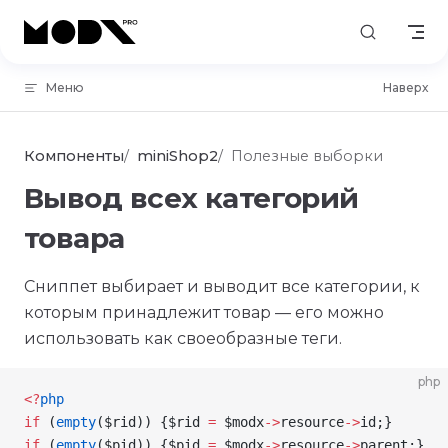
Skip to content
Меню
Наверх
Компоненты
miniShop2
Полезные выборки
Вывод всех категорий
товара
Сниппет выбирает и выводит все категории, к
которым принадлежит товар — его можно
использовать как своеобразные теги.
php
<
?
php
if
 (
empty
(
$rid
)) {
$rid
 =
 $modx
->
resource
->
id
;}
if
 (
empty
(
$pid
)) {
$pid
 =
 $modx
->
resource
->
parent
;}