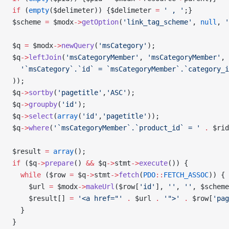
if
 (
empty
(
$delimeter
)) {
$delimeter
 =
 ' , '
;}
$scheme
 =
 $modx
->
getOption
(
'link_tag_scheme'
, 
null
, 
'
$q
 =
 $modx
->
newQuery
(
'msCategory'
);
$q
->
leftJoin
(
'msCategoryMember'
, 
'msCategoryMember'
, 
  '`msCategory`.`id` = `msCategoryMember`.`category_i
));
$q
->
sortby
(
'pagetitle'
,
'ASC'
);
$q
->
groupby
(
'id'
);
$q
->
select
(
array
(
'id'
,
'pagetitle'
));
$q
->
where
(
'`msCategoryMember`.`product_id` = '
 .
 $rid
$result
 =
 array
();
if
 (
$q
->
prepare
() 
&&
 $q
->
stmt
->
execute
()) {
  while
 (
$row
 =
 $q
->
stmt
->
fetch
(
PDO
::
FETCH_ASSOC
)) {
    $url
 =
 $modx
->
makeUrl
(
$row
[
'id'
], 
''
, 
''
, 
$scheme
    $result
[] 
=
 '<a href="'
 .
 $url
 .
 '">'
 .
 $row
[
'pag
  }
}