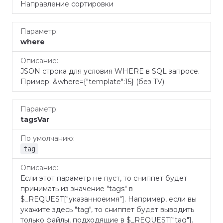
Направление сортировки
where
JSON строка для условия WHERE в SQL запросе.
Пример: &where={"template":15} (без TV)
tagsVar
tag
Если этот параметр не пуст, то сниппет будет
принимать из значение "tags" в
$_REQUEST["указанноеимя"]. Например, если вы
укажите здесь "tag", то сниппет будет выводить
только файлы, подходящие в $_REQUEST["tag"].