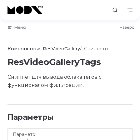
Skip to content
Меню
Наверх
Компоненты
ResVideoGallery
Сниппеты
ResVideoGalleryTags
Сниппет для вывода облака тегов с
функционалом фильтрации.
Параметры
По
Параметр
Описание