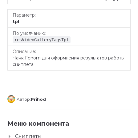
tpl
resVideoGalleryTagsTpl
Чанк Fenom для оформления результатов работы
сниппета.
Автор:
Prihod
Меню компонента
Сниппеты