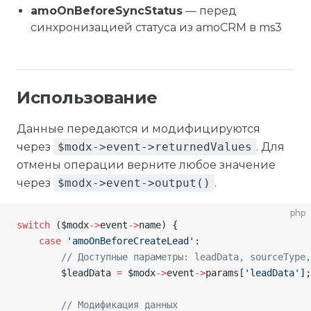
amoOnBeforeSyncStatus
— перед
синхронизацией статуса из amoCRM в ms3
Использование
Данные передаются и модифицируются
через
$modx->event->returnedValues
. Для
отмены операции верните любое значение
через
$modx->event->output()
.
php
switch
 (
$modx
->
event
->
name
) {
    case
 'amoOnBeforeCreateLead'
:
        // Доступные параметры: leadData, sourceType,
        $leadData
 =
 $modx
->
event
->
params
[
'leadData'
];
        // Модификация данных