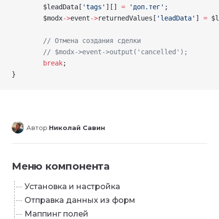
        $leadData
[
'tags'
][] 
=
 'доп.тег'
;
        $modx
->
event
->
returnedValues
[
'leadData'
] 
=
 $l
        // Отмена создания сделки
        // $modx->event->output('cancelled');
        break
;
}
Автор:
Николай Савин
Меню компонента
Установка и настройка
Отправка данных из форм
Маппинг полей