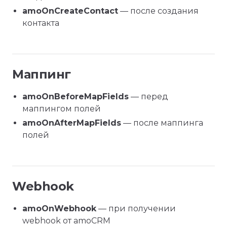
amoOnCreateContact
— после создания
контакта
Маппинг
amoOnBeforeMapFields
— перед
маппингом полей
amoOnAfterMapFields
— после маппинга
полей
Webhook
amoOnWebhook
— при получении
webhook от amoCRM