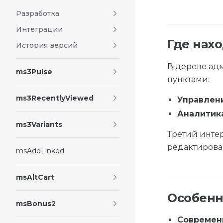
Разработка
Интеграции
Где нах
История версий
В дереве ад
ms3Pulse
пунктами:
ms3RecentlyViewed
Управлен
Аналитик
ms3Variants
Третий инт
редактирова
msAddLinked
msAltCart
Особенн
msBonus2
Современ