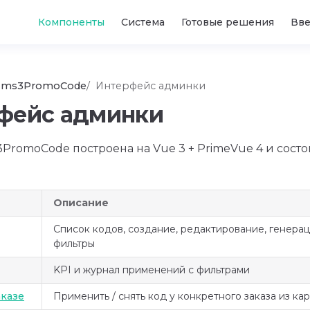
Main Navigation
Компоненты
Система
Готовые решения
Вв
ms3PromoCode
Интерфейс админки
фейс админки
romoCode построена на Vue 3 + PrimeVue 4 и состои
Описание
Список кодов, создание, редактирование, генерац
фильтры
KPI и журнал применений с фильтрами
аказе
Применить / снять код у конкретного заказа из ка