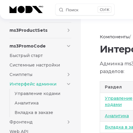
Поиск
K
Skip to content
ms3FirstTimeBuyerDiscount
ms3ProductSets
Компоненты
ms3PromoCode
Интер
Быстрый старт
Админка ms3P
Системные настройки
разделов:
Сниппеты
Интерфейс админки
Раздел
Управление кодами
Управление
Аналитика
кодами
Вкладка в заказе
Аналитика
Фронтенд
Вкладка в з
Web API