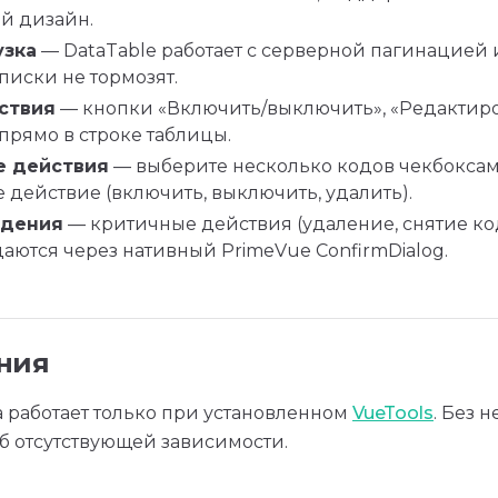
й дизайн.
узка
— DataTable работает с серверной пагинацией 
писки не тормозят.
йствия
— кнопки «Включить/выключить», «Редактиро
прямо в строке таблицы.
е действия
— выберите несколько кодов чекбокса
 действие (включить, выключить, удалить).
дения
— критичные действия (удаление, снятие ко
аются через нативный PrimeVue ConfirmDialog.
ния
 работает только при установленном
VueTools
. Без 
б отсутствующей зависимости.