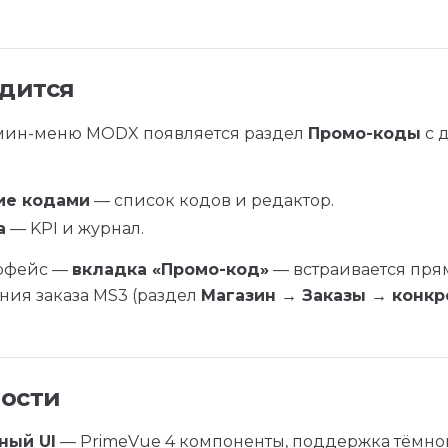
одится
мин-меню MODX появляется раздел
Промо-коды
с 
ие кодами
— список кодов и редактор.
а
— KPI и журнал.
ерфейс —
вкладка «Промо-код»
— встраивается пря
ния заказа MS3 (раздел
Магазин → Заказы → конкр
ости
ный UI
— PrimeVue 4 компоненты, поддержка тёмно