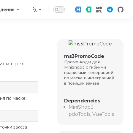
едение
ms3PromoCode
Промо-коды для
т из трёх
MiniShop3 с гибкими
правилами, генерацией
по маске и интеграцией
в позиции заказа
ия по маске,
Dependencies
MiniShop3,
pdoTools, VueTools
рточки заказа