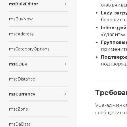
msBulkEditor
отзывчивы
Lazy-загр
msBuyNow
большие с
Inline-де
mscAddress
«Удалить» 
Групповы
msCategoryOptions
примените
Подтверж
подтвержд
msCDEK
mscDistance
Требова
msCurrency
Vue-админка
mscZone
сообщение о
msDaData