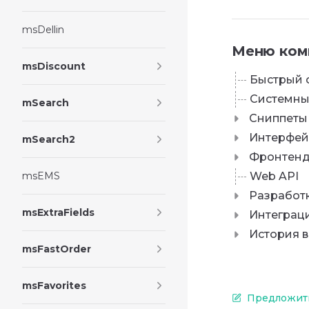
msDellin
Меню ком
msDiscount
Быстрый 
Системны
mSearch
Сниппеты
Интерфей
mSearch2
Фронтен
msEMS
Web API
Разработ
msExtraFields
Интеграц
История 
msFastOrder
msFavorites
Предложить