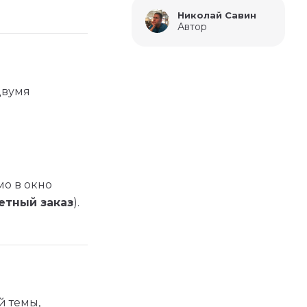
Николай Савин
Автор
двумя
мо в окно
етный заказ
).
й темы,