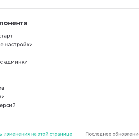
понента
старт
е настройки
с админки
д
ка
ии
версий
 изменения на этой странице
Последнее обновлени