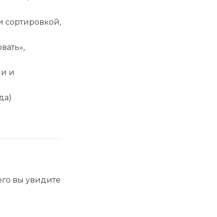
и сортировкой,
вать»,
ми и
да)
него вы увидите