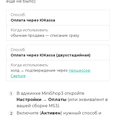
ещё не было):
Когда
Способ
Оплата через ЮKassa
использовать
обычная продажа — списание сразу
Оплата через ЮKassa (двухстадийная)
холд → подтверждение через
процессор
Capture
В админке MiniShop3 откройте
Настройки → Оплаты
(или эквивалент в
вашей сборке MS3).
Включите (
Активен
) нужный способ и