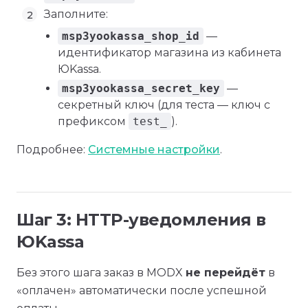
Заполните:
msp3yookassa_shop_id
—
идентификатор магазина из кабинета
ЮKassa.
msp3yookassa_secret_key
—
секретный ключ (для теста — ключ с
префиксом
test_
).
Подробнее:
Системные настройки
.
Шаг 3: HTTP-уведомления в
ЮKassa
Без этого шага заказ в MODX
не перейдёт
в
«оплачен» автоматически после успешной