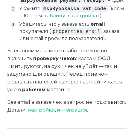
msp3yookassa_payment_receipt
= «Да».
Укажите
msp3yookassa_vat_code
(коды
1–10 — см.
таблицу в настройках
).
Убедитесь, что у заказа есть
email
покупателя (
properties.email
заказа
или email профиля пользователя).
В тестовом магазине в кабинете можно
включить
проверку чеков
: касса и ОФД
имитируются, на руки чек не уйдёт — так и
задумано для отладки. Перед приёмом
реальных платежей сверьте настройки кассы
уже в
рабочем
магазине.
Без email в заказе чек в запрос не подставится.
Детали:
настройки
,
интеграция
.