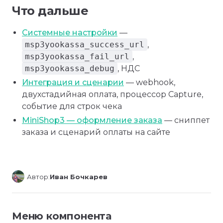
Что дальше
Системные настройки
—
msp3yookassa_success_url
,
msp3yookassa_fail_url
,
msp3yookassa_debug
, НДС
Интеграция и сценарии
— webhook,
двухстадийная оплата, процессор Capture,
событие для строк чека
MiniShop3 — оформление заказа
— сниппет
заказа и сценарий оплаты на сайте
Автор:
Иван Бочкарев
Меню компонента