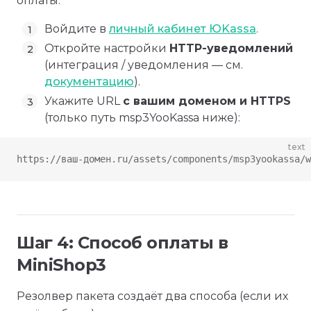
оплаты.
Войдите в
личный кабинет ЮKassa
.
Откройте настройки
HTTP-уведомлений
(интеграция / уведомления — см.
документацию
).
Укажите URL
с вашим доменом и HTTPS
(только путь msp3YooKassa ниже):
text
https://ваш-домен.ru/assets/components/msp3yookassa/w
Шаг 4: Способ оплаты в
MiniShop3
Резолвер пакета создаёт два способа (если их