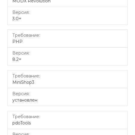
MODX Revolution
3.0+
PHP
8.2+
MiniShop3
установлен
pdoTools