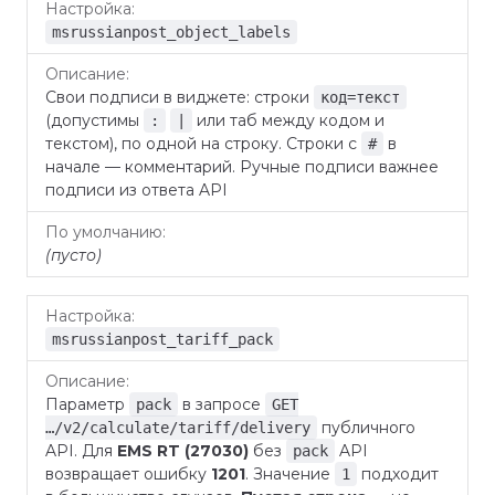
msrussianpost_object_labels
Свои подписи в виджете: строки
код=текст
(допустимы
или таб между кодом и
:
|
текстом), по одной на строку. Строки с
в
#
начале — комментарий. Ручные подписи важнее
подписи из ответа API
(пусто)
msrussianpost_tariff_pack
Параметр
в запросе
pack
GET
публичного
…/v2/calculate/tariff/delivery
API. Для
EMS RT (27030)
без
API
pack
возвращает ошибку
1201
. Значение
подходит
1