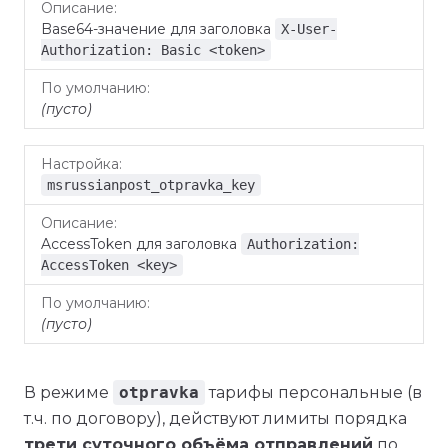
Base64-значение для заголовка
X-User-
Authorization: Basic <token>
(пусто)
msrussianpost_otpravka_key
AccessToken для заголовка
Authorization:
AccessToken <key>
(пусто)
В режиме
otpravka
тарифы персональные (в
т.ч. по договору), действуют лимиты порядка
трети суточного объёма отправлений
по