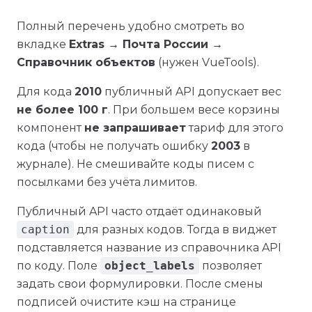
Полный перечень удобно смотреть во
вкладке
Extras → Почта России →
Справочник объектов
(нужен VueTools).
Для кода
2010
публичный API допускает вес
не более 100 г
. При большем весе корзины
компонент
не запрашивает
тариф для этого
кода (чтобы не получать ошибку
2003
в
журнале). Не смешивайте коды писем с
посылками без учёта лимитов.
Публичный API часто отдаёт одинаковый
caption
для разных кодов. Тогда в виджет
подставляется название из справочника API
по коду. Поле
object_labels
позволяет
задать свои формулировки. После смены
подписей очистите кэш на странице