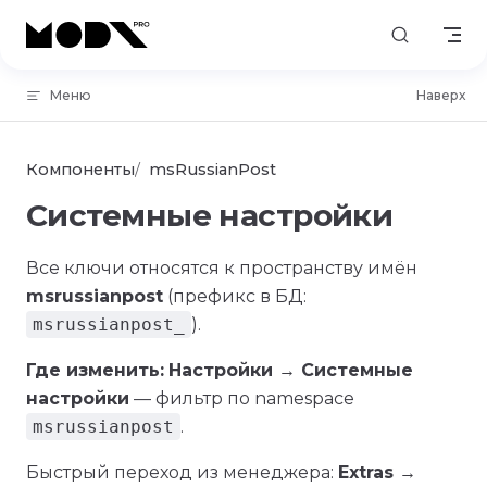
Skip to content
Меню
Наверх
Компоненты
msRussianPost
Системные настройки
Все ключи относятся к пространству имён
msrussianpost
(префикс в БД:
msrussianpost_
).
Где изменить:
Настройки → Системные
настройки
— фильтр по namespace
msrussianpost
.
Быстрый переход из менеджера:
Extras →