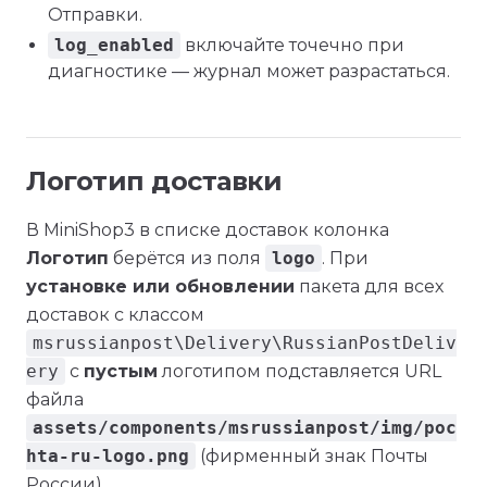
Отправки.
log_enabled
включайте точечно при
диагностике — журнал может разрастаться.
Логотип доставки
В MiniShop3 в списке доставок колонка
Логотип
берётся из поля
logo
. При
установке или обновлении
пакета для всех
доставок с классом
msrussianpost\Delivery\RussianPostDeliv
ery
с
пустым
логотипом подставляется URL
файла
assets/components/msrussianpost/img/poc
hta-ru-logo.png
(фирменный знак Почты
России).