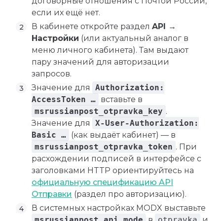
договорные отношения с Почтой России,
если их ещё нет.
В кабинете откройте раздел
API →
Настройки
(или актуальный аналог в
меню личного кабинета). Там выдают
пару значений для авторизации
запросов.
Значение для
Authorization:
AccessToken …
вставьте в
msrussianpost_otpravka_key
.
Значение для
X-User-Authorization:
Basic …
(как выдаёт кабинет) — в
msrussianpost_otpravka_token
. При
расхождении подписей в интерфейсе с
заголовками HTTP ориентируйтесь на
официальную спецификацию API
Отправки
(раздел про авторизацию).
В системных настройках MODX выставьте
msrussianpost_api_mode
в
otpravka
и