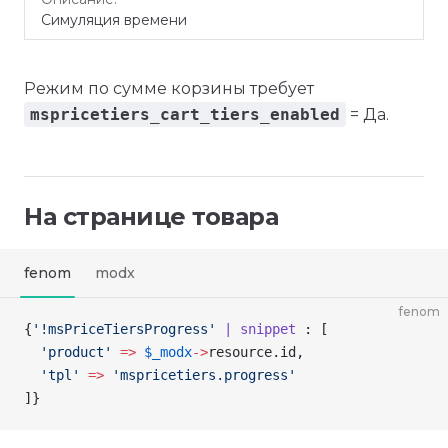
Симуляция времени
Режим по сумме корзины требует
mspricetiers_cart_tiers_enabled
= Да.
На странице товара
fenom
modx
fenom
{
'!msPriceTiersProgress'
 | snippet
 : [
  'product'
 =>
 $_modx
->
resource
.id,
  'tpl'
 =>
 'mspricetiers.progress'
]
}