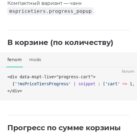
Компактный вариант — чанк
mspricetiers.progress_popup
.
В корзине (по количеству)
fenom
modx
fenom
<div data-mspt-live="progress-cart">
  {
'!msPriceTiersProgress'
 | snippet
 : [
'cart'
 =>
 1, 
</div>
Прогресс по сумме корзины