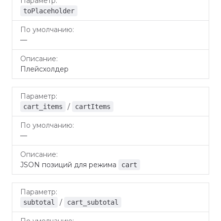
toPlaceholder
—
Плейсхолдер
/
cart_items
cartItems
—
JSON позиций для режима
cart
/
subtotal
cart_subtotal