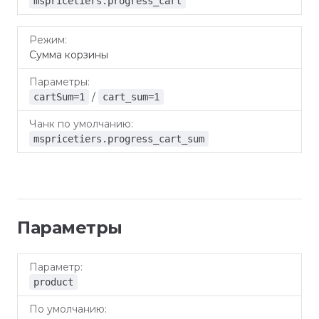
mspricetiers.progress_cart
Сумма корзины
/
cartSum=1
cart_sum=1
mspricetiers.progress_cart_sum
Параметры
По
Параметр
Описание
умолчанию
product