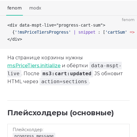
fenom
modx
fenom
<div data-mspt-live="progress-cart-sum">
  {
'!msPriceTiersProgress'
 | snippet
 : [
'cartSum'
 =>
 
</div>
На странице корзины нужны
msPriceTiers.initialize
и обёртки
data-mspt-
live
. После
ms3:cart:updated
JS обновит
HTML через
action=sections
.
Плейсхолдеры (основные)
Плейсхолдер
Описание
progress_message