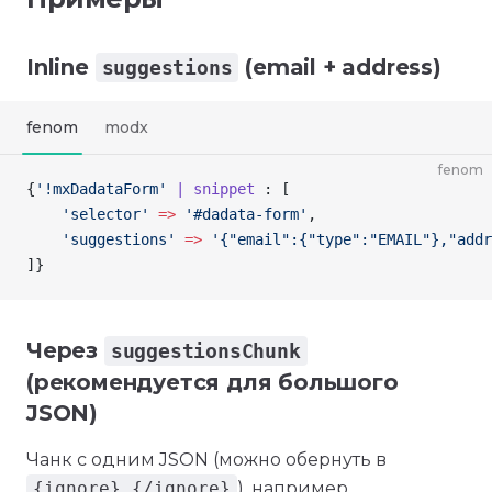
Inline
(email + address)
suggestions
fenom
modx
fenom
{
'!mxDadataForm'
 | snippet
 : [
    'selector'
 =>
 '#dadata-form'
,
    'suggestions'
 =>
 '
{
"email":
{
"type":"EMAIL"
}
,"addr
]
}
Через
suggestionsChunk
(рекомендуется для большого
JSON)
Чанк с одним JSON (можно обернуть в
{ignore}…{/ignore}
), например