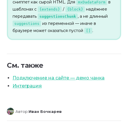
сниппет как сырой HTML. Для
в
mxDadataForm
шаблонах с
/
надёжнее
{extends}
{block}
передавать
, а не длинный
suggestionsChunk
из переменной — иначе в
suggestions
браузере может оказаться пустой
.
[]
См. также
Подключение на сайте — демо чанка
Интеграция
Автор:
Иван Бочкарев