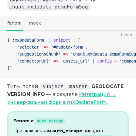
chunk.mxdadata.demoFormSug
.
fenom
modx
fenom
{
'!mxDadataForm'
 | snippet
 : [
    'selector'
 =>
 '#dadata-form'
,
    'suggestionsChunk'
 =>
 'chunk.mxdadata.demoFormSug
    'connectorUrl'
 =>
 'assets_url'
 | config
 ~
 'compon
]
}
Типы полей,
subject
,
master
,
GEOLOCATE
,
VERSION_INFO
— в разделе
Интеграция →
Универсальная форма mxDadataForm
.
Fenom и
auto_escape
При включённом
auto_escape
выводите