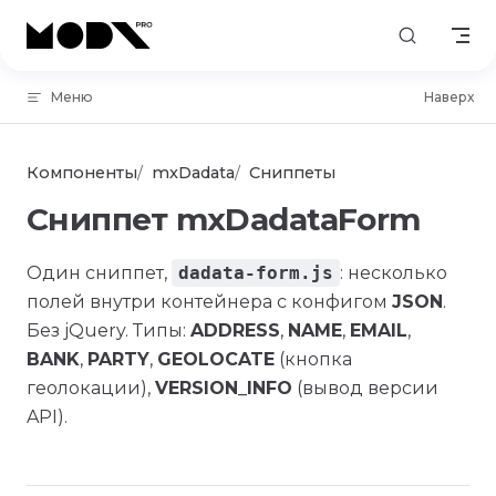
Skip to content
Меню
Наверх
Компоненты
mxDadata
Сниппеты
Сниппет mxDadataForm
Один сниппет,
dadata-form.js
: несколько
полей внутри контейнера с конфигом
JSON
.
Без jQuery. Типы:
ADDRESS
,
NAME
,
EMAIL
,
BANK
,
PARTY
,
GEOLOCATE
(кнопка
геолокации),
VERSION_INFO
(вывод версии
API).