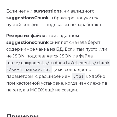
Если нет ни
suggestions
, ни валидного
suggestionsChunk
, в браузере получится
пустой конфиг — подсказки не заработают.
Резерв из файла:
при заданном
suggestionsChunk
сниппет сначала берёт
содержимое чанка из БД. Если там пусто или
не JSON, подставляется JSON из файла
core/components/mxdadata/elements/chunk
s/<имя_чанка>.tpl
(имя совпадает с
параметром, с расширением
.tpl
). Удобно
при кастомной установке, когда чанк лежит в
пакете, а в MODX ещё не создан.
Примеры