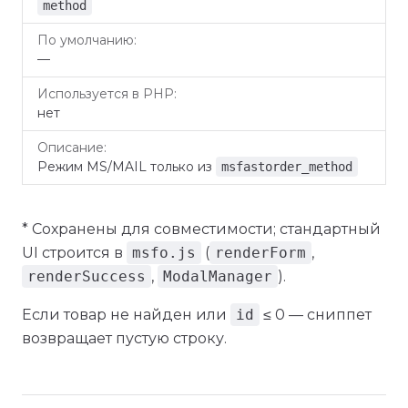
method
—
нет
Режим MS/MAIL только из
msfastorder_method
* Сохранены для совместимости; стандартный
UI строится в
msfo.js
(
renderForm
,
renderSuccess
,
ModalManager
).
Если товар не найден или
id
≤ 0 — сниппет
возвращает пустую строку.