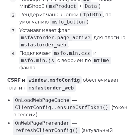
MiniShop3 (
msProduct
+
Data
).
Рендерит чанк кнопки (
tplBtn
, по
умолчанию
msfo_button
).
Устанавливает флаг
msfastorder.page_active
для плагина
msfastorder_web
.
Подключает
msfo.min.css
и
msfo.min.js
с версией по
mtime
файла.
CSRF и
window.msfoConfig
обеспечивает
плагин
msfastorder_web
:
OnLoadWebPageCache
—
ClientConfig::ensureCsrfToken()
(токен
в сессии);
OnWebPagePrerender
—
refreshClientConfig()
(актуальный