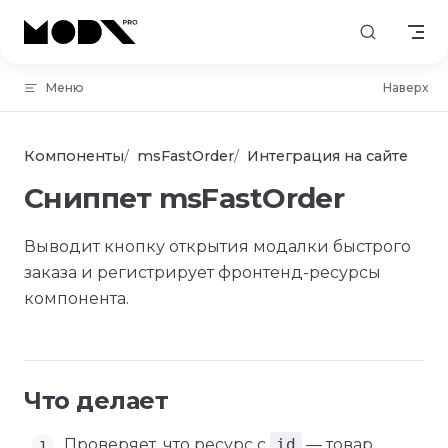
Skip to content
Меню
Наверх
Компоненты
msFastOrder
Интеграция на сайте
Сниппет msFastOrder
Выводит кнопку открытия модалки быстрого
заказа и регистрирует фронтенд-ресурсы
компонента.
Что делает
Проверяет, что ресурс с
id
— товар