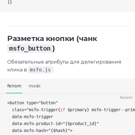
]
}
Разметка кнопки (чанк
)
msfo_button
Обязательные атрибуты для делегирования
клика в
msfo.js
:
fenom
modx
fenom
<button type="button"
  class="msfo-trigger
{
if
 $primary
}
 msfo-trigger--prim
  data-msfo-trigger
  data-msfo-product-id="
{
$product_id
}
"
  data-msfo-hash="
{
$hash
}
">