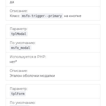
да
Класс
на кнопке
msfo-trigger--primary
tplModal
msfo_modal
нет*
Эталон оболочки модалки
tplForm