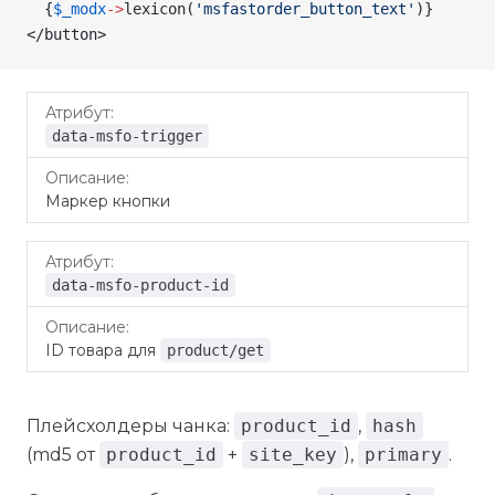
  {
$_modx
->
lexicon
(
'msfastorder_button_text'
)
}
</button>
Атрибут
Описание
data-msfo-trigger
Маркер кнопки
data-msfo-product-id
ID товара для
product/get
Плейсхолдеры чанка:
product_id
,
hash
(md5 от
product_id
+
site_key
),
primary
.