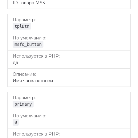
ID товара MS3
tplBtn
msfo_button
да
Имя чанка кнопки
primary
0