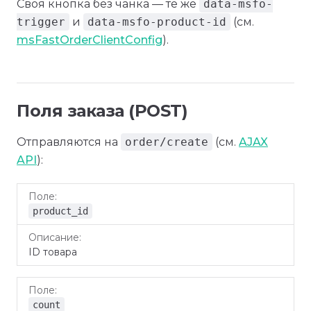
Своя кнопка без чанка — те же
data-msfo-
trigger
и
data-msfo-product-id
(см.
msFastOrderClientConfig
).
Поля заказа (POST)
Отправляются на
order/create
(см.
AJAX
API
):
Поле
Описание
product_id
ID товара
count