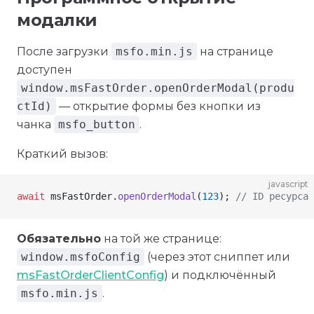
модалки
После загрузки
msfo.min.js
на странице
доступен
window.msFastOrder.openOrderModal(produ
ctId)
— открытие формы без кнопки из
чанка
msfo_button
.
Краткий вызов:
javascript
await
 msFastOrder
.
openOrderModal
(
123
); 
// ID ресурса 
Обязательно
на той же странице:
window.msfoConfig
(через этот сниппет или
msFastOrderClientConfig
) и подключённый
msfo.min.js
.