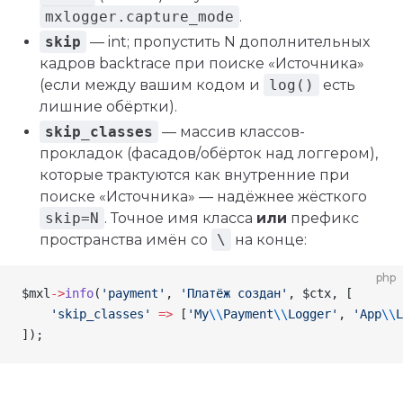
mxlogger.capture_mode
.
skip
— int; пропустить N дополнительных
кадров backtrace при поиске «Источника»
(если между вашим кодом и
log()
есть
лишние обёртки).
skip_classes
— массив классов-
прокладок (фасадов/обёрток над логгером),
которые трактуются как внутренние при
поиске «Источника» — надёжнее жёсткого
skip=N
. Точное имя класса
или
префикс
пространства имён со
\
на конце:
php
$mxl
->
info
(
'payment'
, 
'Платёж создан'
, 
$ctx
, [
    'skip_classes'
 =>
 [
'My
\\
Payment
\\
Logger'
, 
'App
\\
L
]);