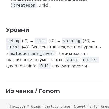
(
createdon
, unix).
Уровни
debug
(10) →
info
(20) →
warning
(30) →
error
(40). Запись пишется, если её уровень
≥
mxlogger.min_level
. Режим захвата
трассировки по умолчанию (
auto
):
caller
для debug/info,
full
для warning/error.
Из чанка / Fenom
[[!mxLogger? &tags=`cart,purchase` &level=`info` &me