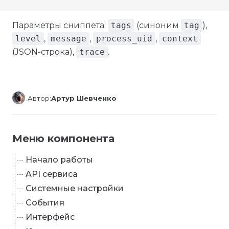
Параметры сниппета:
tags
(синоним
tag
),
level
,
message
,
process_uid
,
context
(JSON-строка),
trace
.
Автор:
Артур Шевченко
Меню компонента
Начало работы
API сервиса
Системные настройки
События
Интерфейс