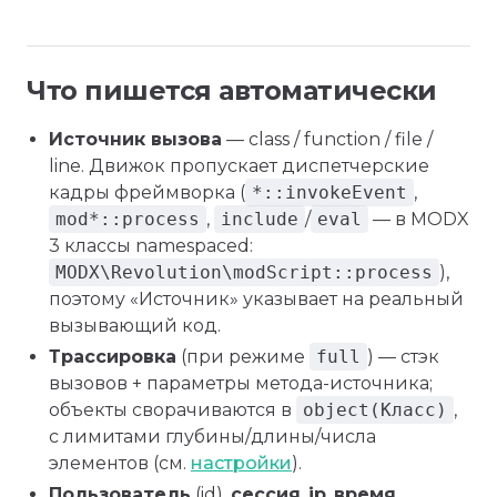
Что пишется автоматически
Источник вызова
— class / function / file /
line. Движок пропускает диспетчерские
кадры фреймворка (
*::invokeEvent
,
mod*::process
,
include
/
eval
— в MODX
3 классы namespaced:
MODX\Revolution\modScript::process
),
поэтому «Источник» указывает на реальный
вызывающий код.
Трассировка
(при режиме
full
) — стэк
вызовов + параметры метода-источника;
объекты сворачиваются в
object(Класс)
,
с лимитами глубины/длины/числа
элементов (см.
настройки
).
Пользователь
(id),
сессия
,
ip
,
время