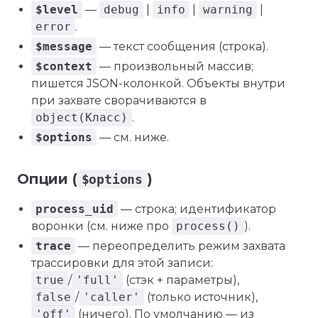
$level
—
debug
|
info
|
warning
|
error
.
$message
— текст сообщения (строка).
$context
— произвольный массив;
пишется JSON-колонкой. Объекты внутри
при захвате сворачиваются в
object(Класс)
.
$options
— см. ниже.
Опции (
)
$options
process_uid
— строка; идентификатор
воронки (см. ниже про
process()
).
trace
— переопределить режим захвата
трассировки для этой записи:
true
/
'full'
(стэк + параметры),
false
/
'caller'
(только источник),
'off'
(ничего). По умолчанию — из