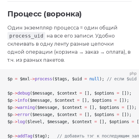
Процесс (воронка)
Один экземпляр процесса = один общий
process_uid
на все его записи. Удобно
склеивать в одну ленту разные цепочки
одной операции (корзина → заказ → оплата), в
т.ч. из разных пакетов.
php
$p
 =
 $mxl
->
process
(
$tags
, 
$uid
 =
 null
); 
// если $uid 
$p
->
debug
(
$message
, 
$context
 =
 [], 
$options
 =
 []);
$p
->
info
(
$message
, 
$context
 =
 [], 
$options
 =
 []);
$p
->
warning
(
$message
, 
$context
 =
 [], 
$options
 =
 []);
$p
->
error
(
$message
, 
$context
 =
 [], 
$options
 =
 []);
$p
->
log
(
$level
, 
$message
, 
$context
 =
 [], 
$options
 =
 [
$p
->
addTag
(
$tag
);   
// добавить тэг к последующим зап