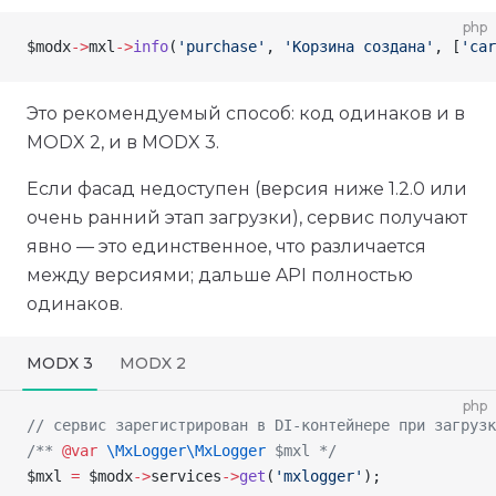
php
$modx
->
mxl
->
info
(
'purchase'
, 
'Корзина создана'
, [
'car
Это рекомендуемый способ: код одинаков и в
MODX 2, и в MODX 3.
Если фасад недоступен (версия ниже 1.2.0 или
очень ранний этап загрузки), сервис получают
явно — это единственное, что различается
между версиями; дальше API полностью
одинаков.
MODX 3
MODX 2
php
// сервис зарегистрирован в DI-контейнере при загрузк
/** 
@var
 \MxLogger\
MxLogger
 $mxl */
$mxl
 =
 $modx
->
services
->
get
(
'mxlogger'
);