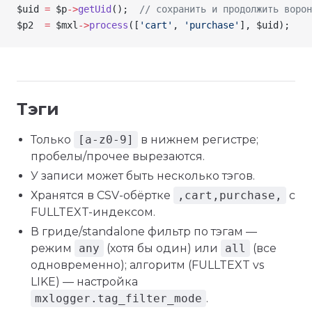
$uid
 =
 $p
->
getUid
();  
// сохранить и продолжить ворон
$p2
  =
 $mxl
->
process
([
'cart'
, 
'purchase'
], 
$uid
);
Тэги
Только
[a-z0-9]
в нижнем регистре;
пробелы/прочее вырезаются.
У записи может быть несколько тэгов.
Хранятся в CSV-обёртке
,cart,purchase,
с
FULLTEXT-индексом.
В гриде/standalone фильтр по тэгам —
режим
any
(хотя бы один) или
all
(все
одновременно); алгоритм (FULLTEXT vs
LIKE) — настройка
mxlogger.tag_filter_mode
.