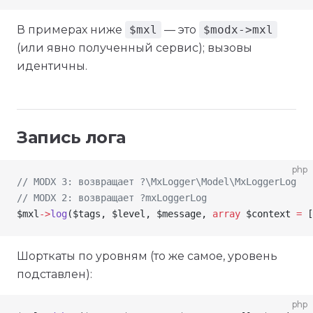
В примерах ниже
$mxl
— это
$modx->mxl
(или явно полученный сервис); вызовы
идентичны.
Запись лога
php
// MODX 3: возвращает ?\MxLogger\Model\MxLoggerLog
// MODX 2: возвращает ?mxLoggerLog
$mxl
->
log
(
$tags
, 
$level
, 
$message
, 
array
 $context
 =
 [
Шорткаты по уровням (то же самое, уровень
подставлен):
php