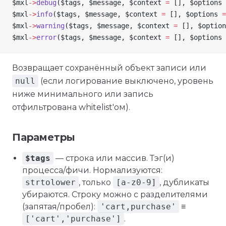
$mxl
->
debug
(
$tags
, 
$message
, 
$context
 =
 [], 
$options
 
$mxl
->
info
(
$tags
, 
$message
, 
$context
 =
 [], 
$options
 =
$mxl
->
warning
(
$tags
, 
$message
, 
$context
 =
 [], 
$option
$mxl
->
error
(
$tags
, 
$message
, 
$context
 =
 [], 
$options
 
Возвращает сохранённый объект записи или
null
(если логирование выключено, уровень
ниже минимального или запись
отфильтрована whitelist'ом).
Параметры
$tags
— строка или массив. Тэг(и)
процесса/фичи. Нормализуются:
strtolower
, только
[a-z0-9]
, дубликаты
убираются. Строку можно с разделителями
(запятая/пробел):
'cart,purchase'
≡
['cart','purchase']
.