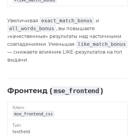
+like_match_bonus
Увеличивая
exact_match_bonus
и
all_words_bonus
, вы повышаете
«качественные» результаты над частичными
совпадениями. Уменьшая
like_match_bonus
— снижаете влияние LIKE-результатов на топ
выдачи.
Фронтенд (
)
mse_frontend
По
Ключ
Тип
Описание
умолчанию
mse_frontend_css
textfield