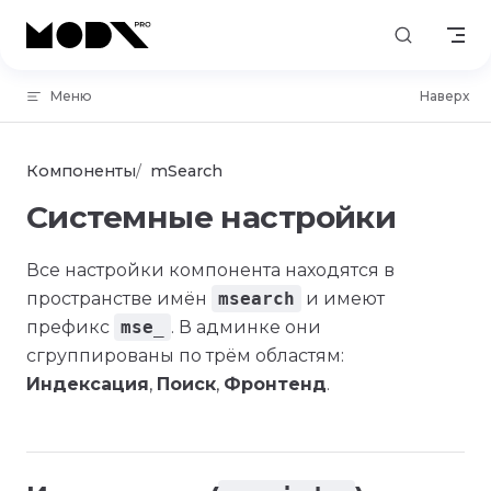
Skip to content
Меню
Наверх
Компоненты
mSearch
Системные настройки
Все настройки компонента находятся в
пространстве имён
msearch
и имеют
префикс
mse_
. В админке они
сгруппированы по трём областям:
Индексация
,
Поиск
,
Фронтенд
.