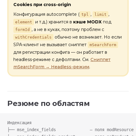
Cookies при cross-origin
Конфигурация autocomplete (
,
,
tpl
limit
и т.д.) хранится в
кэше MODX
под
element
, а не в куках, поэтому проблем с
formId
обычно не возникает. Но если
withCredentials
SPA-клиент не вызывает сниппет
mSearchForm
для регистрации конфига — он работает в
headless-режиме с дефолтами. См.
Сниппет
mSearchForm → Headless-режим
.
Резюме по областям
Индексация
├── mse_index_fields              — поля modResource 