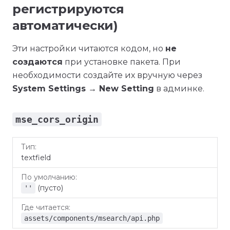
регистрируются
автоматически)
Эти настройки читаются кодом, но
не
создаются
при установке пакета. При
необходимости создайте их вручную через
System Settings → New Setting
в админке.
mse_cors_origin
По
Где
Тип
textfield
умолчанию
читается
(пусто)
''
assets/components/msearch/api.php