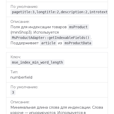
pagetitle:3,longtitle:2,description:2,introtext:2,
Поля для индексации товаров
msProduct
(miniShop3). Используется
.
MsProductAdapter::getIndexableFields()
Поддерживает
из
article
msProductData
mse_index_min_word_length
numberfield
3
Минимальная длина слова для индексации. Слова
короче — игнорируются. Используется в