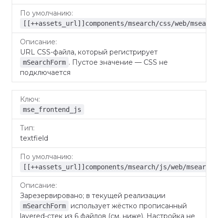
[[++assets_url]]components/msearch/css/web/msearch
URL CSS-файла, который регистрирует
. Пустое значение — CSS не
mSearchForm
подключается
mse_frontend_js
textfield
[[++assets_url]]components/msearch/js/web/msearch.
Зарезервировано; в текущей реализации
использует жёстко прописанный
mSearchForm
layered-стек из 6 файлов (см. ниже). Настройка не