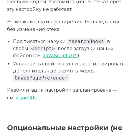
жёстким кодом. Кастомизация JS-стека через
эту настройку не работает.
Возможные пути расширения JS-поведения
без изменения стека:
Подписаться на хуки
msearchHooks
в
своём
<script>
после загрузки наших
файлов (см.
JavaScript API
).
Установить свой плагин и зарегистрировать
дополнительные скрипты через
OnWebPagePrerender
.
Реабилитация настройки запланирована —
см.
issue #6
.
Опциональные настройки (не