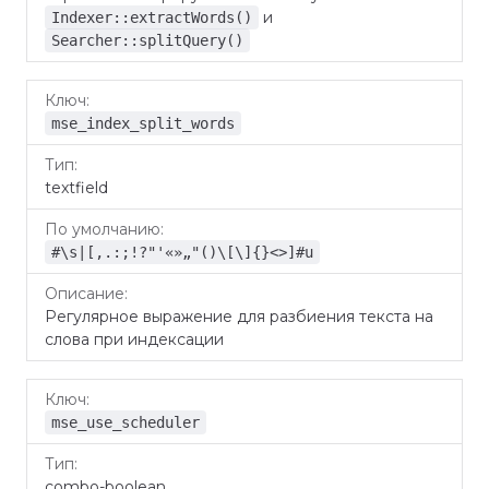
и
Indexer::extractWords()
Searcher::splitQuery()
mse_index_split_words
textfield
#\s|[,.:;!?"'«»„"()\[\]{}<>]#u
Регулярное выражение для разбиения текста на
слова при индексации
mse_use_scheduler
combo-boolean