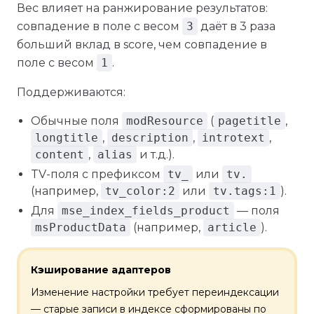
Вес влияет на ранжирование результатов:
совпадение в поле с весом
3
даёт в 3 раза
больший вклад в score, чем совпадение в
поле с весом
1
.
Поддерживаются:
Обычные поля
modResource
(
pagetitle
,
longtitle
,
description
,
introtext
,
content
,
alias
и т.д.).
TV-поля с префиксом
tv_
или
tv.
(например,
tv_color:2
или
tv.tags:1
).
Для
mse_index_fields_product
— поля
msProductData
(например,
article
).
Кэширование адаптеров
Изменение настройки требует переиндексации
— старые записи в индексе сформированы по