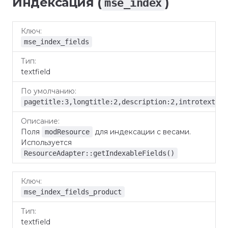
Индексация (
)
mse_index
По
Ключ
Тип
Описание
умолчанию
mse_index_fields
textfield
pagetitle:3,longtitle:2,description:2,introtext:2,
Поля
для индексации с весами.
modResource
Используется
ResourceAdapter::getIndexableFields()
mse_index_fields_product
textfield