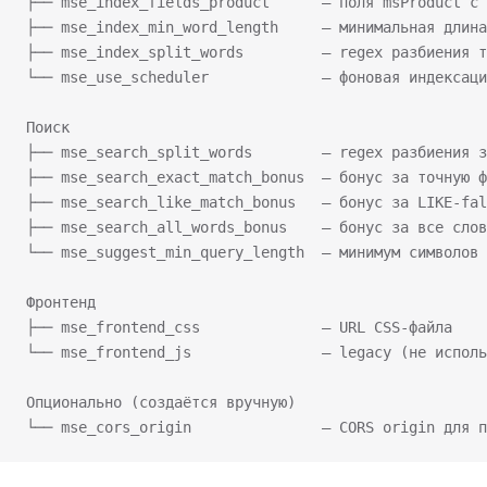
├── mse_index_fields_product      — поля msProduct с 
├── mse_index_min_word_length     — минимальная длина
├── mse_index_split_words         — regex разбиения т
└── mse_use_scheduler             — фоновая индексаци
Поиск
├── mse_search_split_words        — regex разбиения з
├── mse_search_exact_match_bonus  — бонус за точную ф
├── mse_search_like_match_bonus   — бонус за LIKE-fal
├── mse_search_all_words_bonus    — бонус за все слов
└── mse_suggest_min_query_length  — минимум символов 
Фронтенд
├── mse_frontend_css              — URL CSS-файла
└── mse_frontend_js               — legacy (не исполь
Опционально (создаётся вручную)
└── mse_cors_origin               — CORS origin для п