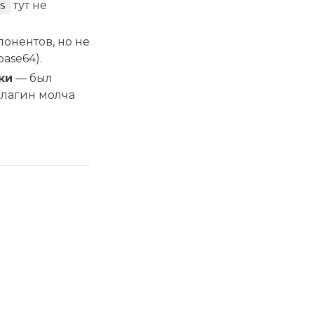
s
тут не
онентов, но не
ase64).
ки
— был
плагин молча