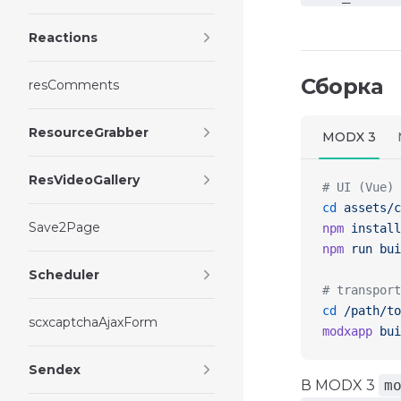
Reactions
Сборка
resComments
ResourceGrabber
MODX 3
ResVideoGallery
# UI (Vue)
cd
 assets/c
Save2Page
npm
 install
npm
 run
 bui
Scheduler
# transport
cd
 /path/to
scxcaptchaAjaxForm
modxapp
 bui
Sendex
В MODX 3
m