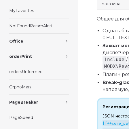
магазина
MyFavorites
Общее для о
NotFoundParamAlert
Одна таб
с FULLTEX
Office
Захват ис
диспетчер
orderPrint
include
/
MODX\Rev
ordersUnformed
Плагин р
Break-gla
OrphoMan
напрямую, 
PageBreaker
Регистраци
JSON-настр
PageSpeed
[[++core_pa