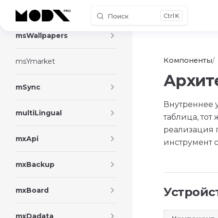
msViewCounter
Поиск
K
Skip to content
msWallpapers
Компоненты
msYmarket
Архит
mSync
Внутреннее у
multiLingual
таблица, тот 
реализация 
mxApi
инструмент 
mxBackup
Устройс
mxBoard
mxDadata