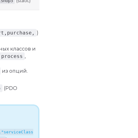
(static)
iShop3
rt,purchase,
)
ных классов и
:process
,
из опций.
p
(PDO
,"serviceClass