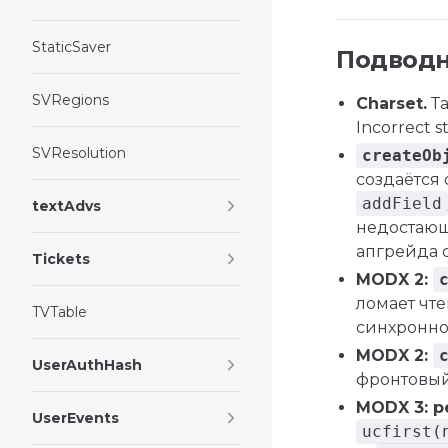
StaticSaver
Подводн
SVRegions
Charset.
Та
Incorrect 
SVResolution
createOb
создаётся
addField
textAdvs
недостающ
апгрейда с
Tickets
MODX 2:
ломает чт
TVTable
синхронно
MODX 2:
UserAuthHash
фронтовы
MODX 3: р
UserEvents
ucfirst(