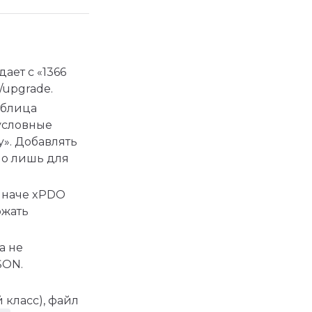
ает с «1366
l/upgrade.
аблица
условные
y». Добавлять
о лишь для
иначе xPDO
жать
а не
SON.
 класс), файл