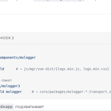
MODX 2
omponents/mxlogger
ld
      # → js/mgr/vue-dist/{logs.min.js, logs.min.css}
-пакет
/mxlogger3
ld
 mxlogger
     # → core/packages/mxlogger-*.transport.z
odxapp
подхватывает