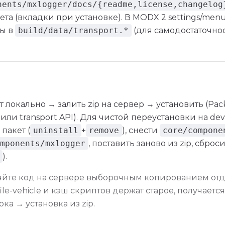
nents/mxlogger/docs/{readme,license,changelog
ета (вкладки при установке). В MODX 2 settings/menu
ы в
build/data/transport.*
(для самодостаточнос
т локально → залить zip на сервер → установить (Pa
ли transport API). Для чистой переустановки на de
пакет (
uninstall
+
remove
), снести
core/compone
mponents/mxlogger
, поставить заново из zip, сброс
).
яйте код на сервере выборочным копированием от
ile-vehicle и кэш скриптов держат старое, получаетс
рка → установка из zip.