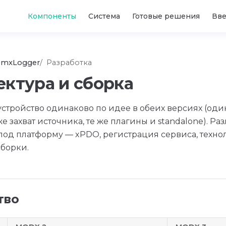
Main Navigation
Компоненты
Система
Готовые решения
Вв
mxLogger
Разработка
ектура и сборка
стройство одинаково по идее в обеих версиях (оди
же захват источника, те же плагины и standalone). Ра
под платформу — xPDO, регистрация сервиса, техно
сборки.
тво