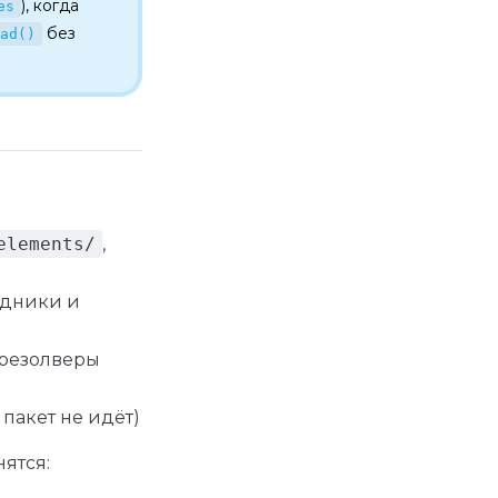
), когда
es
без
ad()
elements/
,
одники и
 резолверы
пакет не идёт)
нятся: