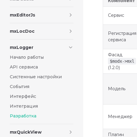
Компонент
mxEditorJs
Сервис
mxLocDoc
Регистрация
сервиса
mxLogger
Фасад
Начало работы
$modx->mxl
API сервиса
(1.2.0)
Системные настройки
События
Модель
Интерфейс
Интеграция
Разработка
Менеджер
mxQuickView
Плагин