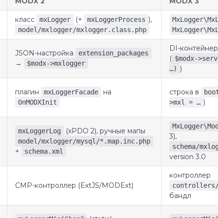
MODX 2
MODX 3
класс
(+
),
mxLogger
mxLoggerProcess
MxLogger\Mx
model/mxlogger/mxlogger.class.php
MxLogger\Mx
DI-контейнер
JSON-настройка
extension_packages
(
$modx->serv
→
$modx->mxlogger
)
…)
плагин
на
строка в
mxLoggerFacade
boo
)
OnMODXInit
>mxl = …
MxLogger\Mo
(xPDO 2), ручные мапы
mxLoggerLog
3),
model/mxlogger/mysql/*.map.inc.php
schema/mxlo
+
schema.xml
version 3.0
контроллер
CMP-контроллер (ExtJS/MODExt)
controllers
бандл