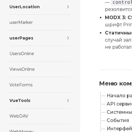
—
contro
UserLocation
резолвится
MODX 3: C
userMarker
шрифт Pri
Статичные
userPages
случай зал
не работал)
UsersOnline
ViewsOnline
Меню ком
VoteForms
Начало р
VueTools
API серви
Системны
WebDAV
События
Интерфей
WebMoney