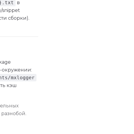
}.txt
в
/snippet
ти сборки).
ckage
v-окружении:
nts/mxlogger
ить кэш
дельных
я разнобой.