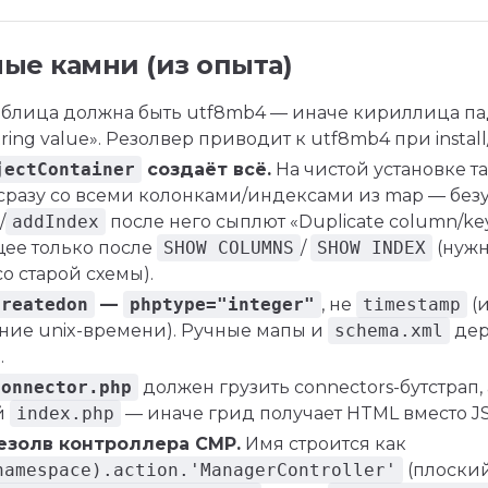
ые камни (из опыта)
блица должна быть utf8mb4 — иначе кириллица пад
string value». Резолвер приводит к utf8mb4 при instal
jectContainer
создаёт всё.
На чистой установке т
 сразу со всеми колонками/индексами из map — без
/
addIndex
после него сыплют «Duplicate column/ke
ее только после
SHOW COLUMNS
/
SHOW INDEX
(нужн
о старой схемы).
createdon
—
phptype="integer"
, не
timestamp
(
ение unix-времени). Ручные мапы и
schema.xml
дер
.
connector.php
должен грузить connectors-бутстрап, 
й
index.php
— иначе грид получает HTML вместо J
езолв контроллера CMP.
Имя строится как
namespace).action.'ManagerController'
(плоский