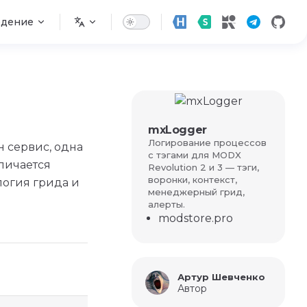
едение
mxLogger
Логирование процессов
н сервис, одна
с тэгами для MODX
зличается
Revolution 2 и 3 — тэги,
воронки, контекст,
логия грида и
менеджерный грид,
алерты.
modstore.pro
Артур Шевченко
Автор