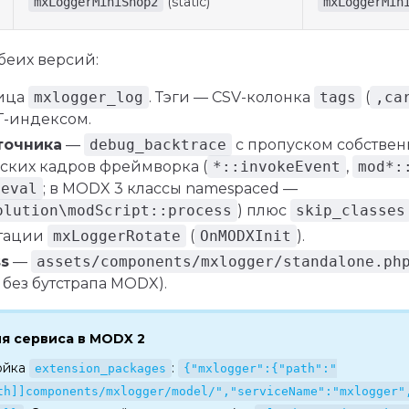
(static)
mxLoggerMiniShop2
mxLoggerMin
беих версий:
лица
mxlogger_log
. Тэги — CSV-колонка
tags
(
,ca
T-индексом.
точника
—
debug_backtrace
с пропуском собствен
ских кадров фреймворка (
*::invokeEvent
,
mod*:
eval
; в MODX 3 классы namespaced —
olution\modScript::process
) плюс
skip_classes
отации
mxLoggerRotate
(
OnMODXInit
).
ss
—
assets/components/mxlogger/standalone.ph
без бутстрапа MODX).
я сервиса в MODX 2
ойка
:
extension_packages
{"mxlogger":{"path":"
th]]components/mxlogger/model/","serviceName":"mxlogger"