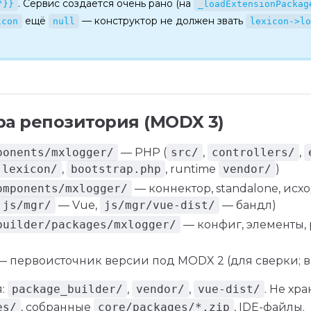
. Сервис создаётся очень рано (на
"}}
_loadExtensionPackag
ещё
— конструктор не должен звать
icon
null
lexicon->lo
ра репозитория (MODX 3)
ponents/mxlogger/
— PHP (
src/
,
controllers/
,
lexicon/
,
bootstrap.php
, runtime
vendor/
)
omponents/mxlogger/
— коннектор, standalone, исх
js/mgr/
— Vue,
js/mgr/vue-dist/
— бандл)
builder/packages/mxlogger/
— конфиг, элементы,
 первоисточник версии под MODX 2 (для сверки; в 
я:
package_builder/
,
vendor/
,
vue-dist/
. Не хра
es/
, собранные
core/packages/*.zip
, IDE-файлы.