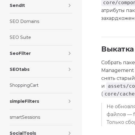
core/compo
SendIt
атрибуты пак
захардкожен
SEO Domains
SEO Suite
Выкатка
SeoFilter
Собрать паке
SEOtabs
Management и
снять старый 
ShoppingCart
и
assets/co
(
core/cache
simpleFilters
Не обновл
файлов — f
smartSessions
Только сбо
SocialTools