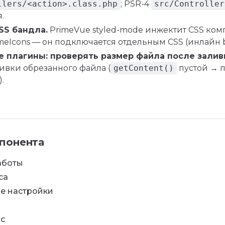
llers/<action>.class.php
; PSR-4
src/Controller
.
SS бандла.
PrimeVue styled-mode инжектит CSS комп
meIcons — он подключается отдельным CSS (инлайн b
 плагины: проверять размер файла после залив
ивки обрезанного файла (
getContent()
пустой → 
.
понента
аботы
са
е настройки
с