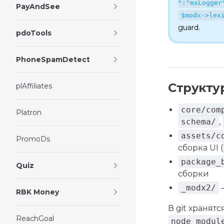
":"mxLogger
PayAndSee
$modx->lex
guard.
pdoTools
PhoneSpamDetect
Структу
plAffiliates
core/com
Platron
schema/
,
assets/c
PromoDs
сборка UI (
package_
Quiz
сборки
_modx2/
—
RBK Money
В git хранятс
ReachGoal
node_modul