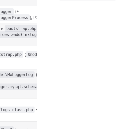
(+
Logger
), PSR-4
LoggerProcess
 в
bootstrap.php
ices->add('mxlogger',
(
tstrap.php
$modx-
(xPDO
del\MxLoggerLog
,
gger.mysql.schema.xml
+ Vue-
/logs.class.php