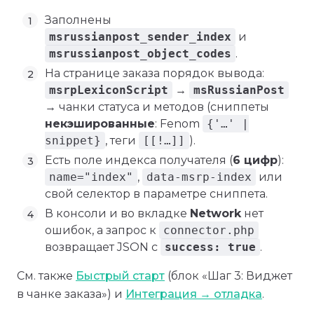
Заполнены
msrussianpost_sender_index
и
msrussianpost_object_codes
.
На странице заказа порядок вывода:
msrpLexiconScript
→
msRussianPost
→ чанки статуса и методов (сниппеты
некэшированные
: Fenom
{'…' |
snippet}
, теги
[[!…]]
).
Есть поле индекса получателя (
6 цифр
):
name="index"
,
data-msrp-index
или
свой селектор в параметре сниппета.
В консоли и во вкладке
Network
нет
ошибок, а запрос к
connector.php
возвращает JSON с
success: true
.
См. также
Быстрый старт
(блок «Шаг 3: Виджет
в чанке заказа») и
Интеграция → отладка
.