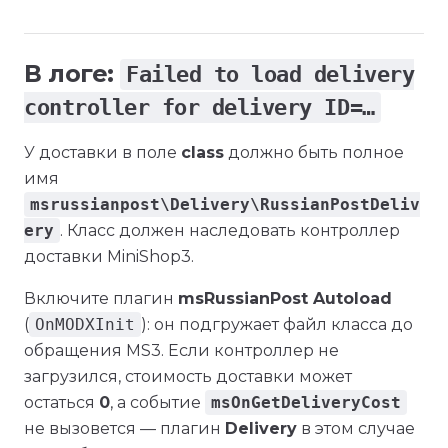
В логе:
Failed to load delivery
controller for delivery ID=…
У доставки в поле
class
должно быть полное
имя
msrussianpost\Delivery\RussianPostDeliv
ery
. Класс должен наследовать контроллер
доставки MiniShop3.
Включите плагин
msRussianPost Autoload
(
OnMODXInit
): он подгружает файл класса до
обращения MS3. Если контроллер не
загрузился, стоимость доставки может
остаться
0
, а событие
msOnGetDeliveryCost
не вызовется — плагин
Delivery
в этом случае