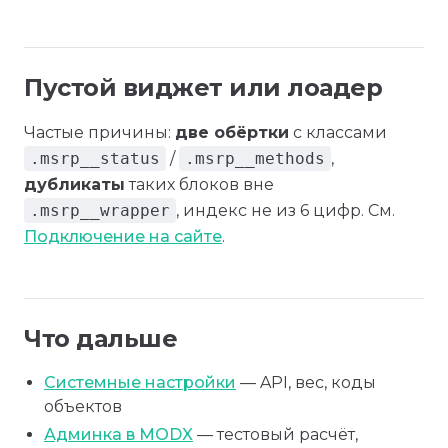
Пустой виджет или лоадер
Частые причины:
две обёртки
с классами
.msrp__status
/
.msrp__methods
,
дубликаты
таких блоков вне
.msrp__wrapper
, индекс не из 6 цифр. См.
Подключение на сайте
.
Что дальше
Системные настройки
— API, вес, коды
объектов
Админка в MODX
— тестовый расчёт,