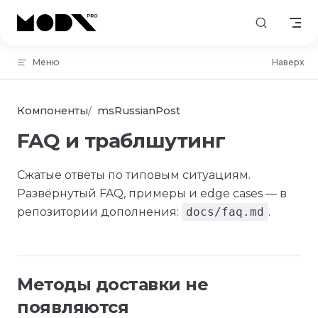
Skip to content
Меню
Наверх
Компоненты
msRussianPost
FAQ и траблшутинг
Сжатые ответы по типовым ситуациям.
Развёрнутый FAQ, примеры и edge cases — в
репозитории дополнения:
docs/faq.md
.
Методы доставки не
появляются