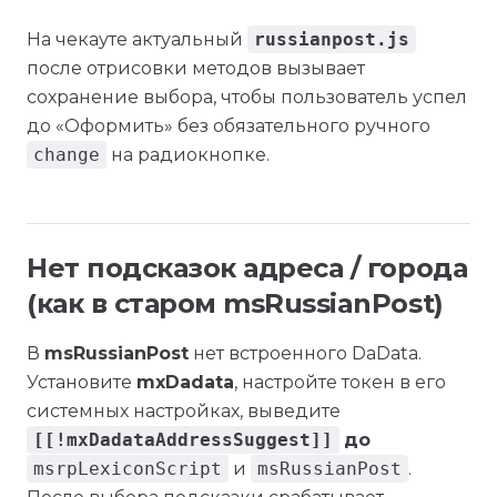
На чекауте актуальный
russianpost.js
после отрисовки методов вызывает
сохранение выбора, чтобы пользователь успел
до «Оформить» без обязательного ручного
change
на радиокнопке.
Нет подсказок адреса / города
(как в старом msRussianPost)
В
msRussianPost
нет встроенного DaData.
Установите
mxDadata
, настройте токен в его
системных настройках, выведите
[[!mxDadataAddressSuggest]]
до
msrpLexiconScript
и
msRussianPost
.