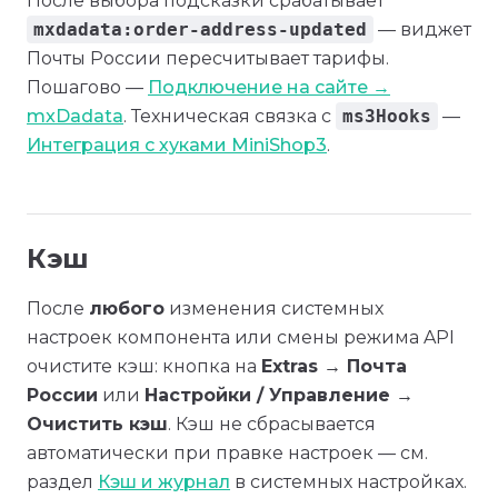
После выбора подсказки срабатывает
mxdadata:order-address-updated
— виджет
Почты России пересчитывает тарифы.
Пошагово —
Подключение на сайте →
mxDadata
. Техническая связка с
ms3Hooks
—
Интеграция с хуками MiniShop3
.
Кэш
После
любого
изменения системных
настроек компонента или смены режима API
очистите кэш: кнопка на
Extras → Почта
России
или
Настройки / Управление →
Очистить кэш
. Кэш не сбрасывается
автоматически при правке настроек — см.
раздел
Кэш и журнал
в системных настройках.