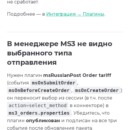
не сработает.
Подробнее — в
Интеграция → Плагины
.
В менеджере MS3 не видно
выбранного типа
отправления
Нужен плагин
msRussianPost Order tariff
(события
msOnSubmitOrder
,
msOnBeforeCreateOrder
,
msOnCreateOrder
):
он переносит выбор из сессии (в т.ч. после
action=select_method
в коннекторе) в
ms3_orders.properties
. Убедитесь, что
плагин
опубликован
и подписан на все три
события после обновления пакета.