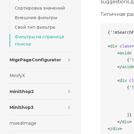
suggestions 
Сортировка значений
Типичная раз
Внешние фильтры
Свой тип фильтра
{'!mSearchF
Фильтры на странице
поиска
<
div
 class
=
    <
aside
 
MigxPageConfigurator
        {'!
    </
aside
MinifyX
    <
div
 cl
        {'!
miniShop2
           
           
MiniShop3
           
        ]}
    </
div
>
mixedImage
</
div
>