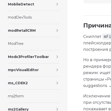
MobileDetect
modDevTools
Причин
modRetailCRM
Сниппет
mF
плейсхолде
ModTree
построения р
Modx3ProfilerToolbar
Но в приме
рендера фор
mpcVisualEditor
режим: ищет
страницы «Ре
ms_CDEK2
suggestions 
Исключение
ms2form
при отсутств
показывает в
ms2Gallery