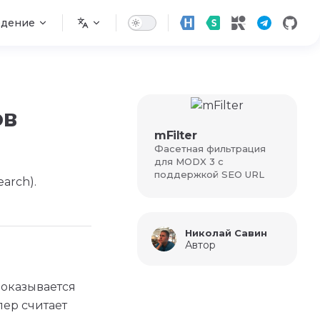
едение
ов
mFilter
Фасетная фильтрация
для MODX 3 с
поддержкой SEO URL
arch).
Николай Савин
Автор
показывается
лер считает