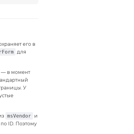
охраняет его в
rForm
для
— в момент
тандартный
траницы. У
устые
из
msVendor
и
по ID. Поэтому