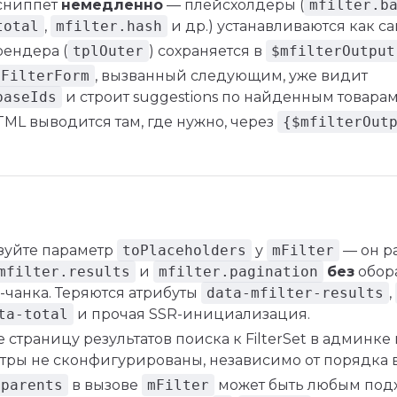
сниппет
немедленно
— плейсхолдеры (
mfilter.b
total
,
mfilter.hash
и др.) устанавливаются как с
рендера (
tplOuter
) сохраняется в
$mfilterOutput
mFilterForm
, вызванный следующим, уже видит
baseIds
и строит suggestions по найденным товарам
TML выводится там, где нужно, через
{$mfilterOut
зуйте параметр
toPlaceholders
у
mFilter
— он р
mfilter.results
и
mfilter.pagination
без
обор
-чанка. Теряются атрибуты
data-mfilter-results
,
ta-total
и прочая SSR-инициализация.
страницу результатов поиска к FilterSet в админке 
ьтры не сконфигурированы, независимо от порядка 
parents
в вызове
mFilter
может быть любым под