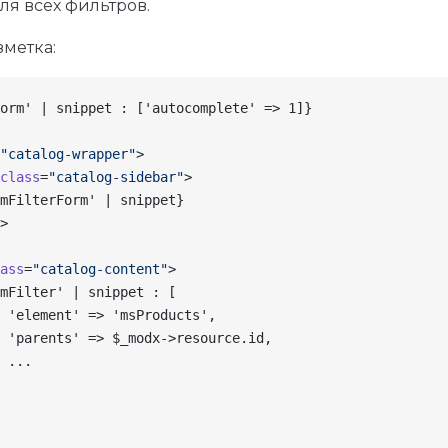
для всех фильтров.
метка:
orm' | snippet : ['autocomplete' => 1]}
"catalog-wrapper"
>
class
=
"catalog-sidebar"
>
mFilterForm' | snippet}
>
ass
=
"catalog-content"
>
mFilter' | snippet : [
 'element' => 'msProducts',
 'parents' => $_modx->resource.id,
 ...