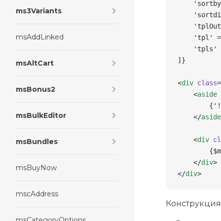
    'sortby
ms3Variants
    'sortdi
    'tplOut
msAddLinked
    'tpl' =
    'tpls' 
]}
msAltCart
<
div
 class
=
msBonus2
    <
aside
 
        {'!
msBulkEditor
    </
aside
    <
div
 cl
msBundles
        {$m
    </
div
>
msBuyNow
</
div
>
mscAddress
Конструкци
msCategoryOptions