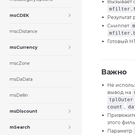
Вызывает 
mfilter.
msCDEK
Результат 
Сниппет
mscDistance
mfilter.
Готовый H
msCurrency
mscZone
Важно
msDaData
Не исполь
вывод на
msDellin
tplOuter
count
,
da
msDiscount
Привяжите 
этого фил
mSearch
Параметр