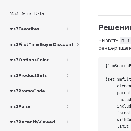
MS3 Demo Data
Решени
ms3Favorites
Вызвать
mFi
ms3FirstTimeBuyerDiscount
рендерящаяс
ms3OptionsColor
{'!mSearchF
ms3ProductSets
{set $mfilt
    'elemen
ms3PromoCode
    'parent
    'includ
ms3Pulse
    'includ
    'format
    'withCu
ms3RecentlyViewed
    'limit'