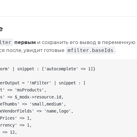
е
lter
первым
и сохранить его вывод в переменную
я после, увидит готовые
mfilter.baseIds
.
orm' | snippet : ['autocomplete' => 1]}
erOutput = '!mFilter' | snippet : [
t' => 'msProducts',
s' => $_modx->resource.id,
eThumbs' => 'small,medium',
eVendorFields' => 'name,logo',
Prices' => 1,
rrency' => 1,
 => 12,