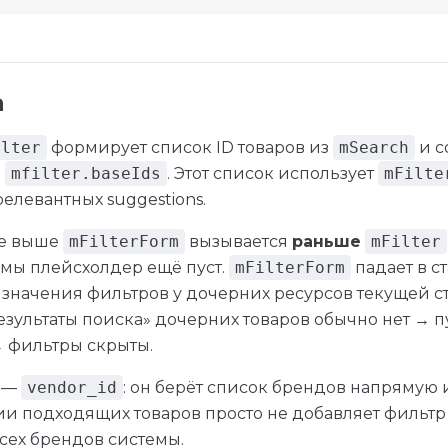
а
ilter
формирует список ID товаров из
mSearch
и с
р
mfilter.baseIds
. Этот список использует
mFilte
елевантных suggestions.
ре выше
mFilterForm
вызывается
раньше
mFilter
мы плейсхолдер ещё пуст.
mFilterForm
падает в с
 значения фильтров у дочерних ресурсов текущей с
зультаты поиска» дочерних товаров обычно нет → п
→ фильтры скрыты.
 —
vendor_id
: он берёт список брендов напрямую 
ии подходящих товаров просто не добавляет фильтр 
сех брендов системы.