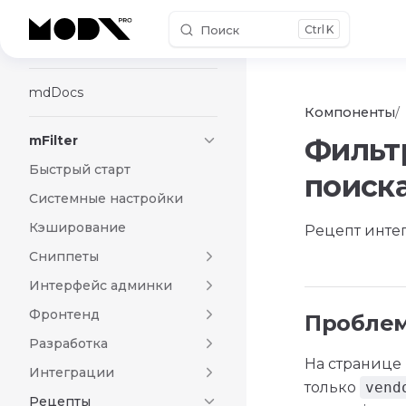
Поиск
K
Skip to content
Mapex2
mdDocs
Компоненты
mFilter
Фильт
Быстрый старт
поиск
Системные настройки
Кэширование
Рецепт интег
Сниппеты
Интерфейс админки
Фронтенд
Пробле
Разработка
На странице 
Интеграции
только
vend
Рецепты