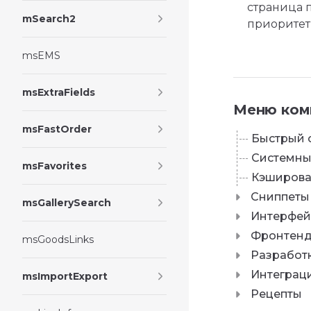
страница 
mSearch2
приоритет
msEMS
msExtraFields
Меню ком
msFastOrder
Быстрый 
Системны
msFavorites
Кэширов
Сниппеты
msGallerySearch
Интерфей
Фронтен
msGoodsLinks
Разработ
Интеграц
msImportExport
Рецепты