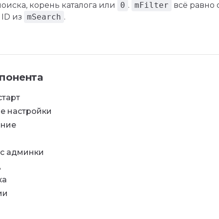
поиска, корень каталога или
0
.
mFilter
всё равно 
 ID из
mSearch
.
понента
старт
е настройки
ание
с админки
д
ка
ии