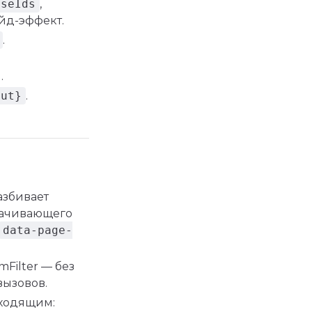
aseIds
,
айд-эффект.
.
.
put}
.
азбивает
ачивающего
data-page-
mFilter — без
вызовов.
ходящим: