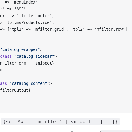
' => 'menuindex',
r' => 'ASC',
er' => 'mfilter.outer',
> 'tpl.msProducts.row',
=> ['tpl1' => 'mfilter.grid', 'tpl2' => 'mfilter.row']
"catalog-wrapper"
>
class
=
"catalog-sidebar"
>
mFilterForm' | snippet}
>
ass
=
"catalog-content"
>
filterOutput}
я
{set $x = '!mFilter' | snippet : [...]}
: