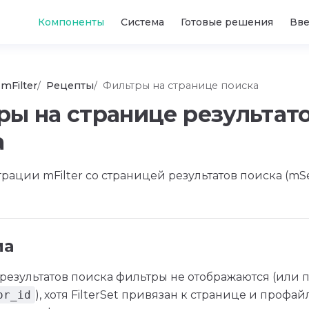
Main Navigation
Компоненты
Система
Готовые решения
Вв
mFilter
Рецепты
Фильтры на странице поиска
ры на странице результат
а
рации mFilter со страницей результатов поиска (mSe
ма
результатов поиска фильтры не отображаются (или 
or_id
), хотя FilterSet привязан к странице и профай