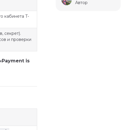
Автор
о кабинета T-
, секрет).
сов и проверки
«Payment is