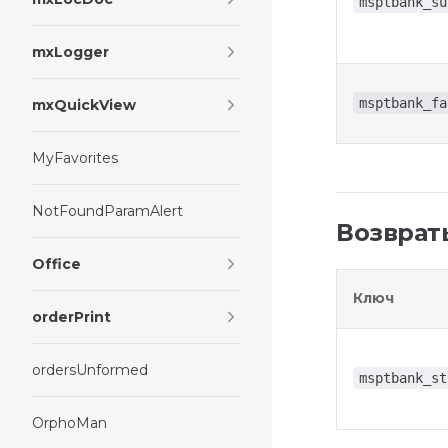
msptbank_su
mxLogger
msptbank_fa
mxQuickView
MyFavorites
NotFoundParamAlert
Возврат
Office
Ключ
orderPrint
ordersUnformed
msptbank_st
OrphoMan