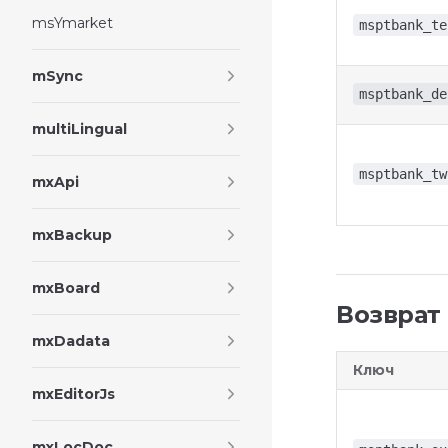
msYmarket
msptbank_te
mSync
msptbank_de
multiLingual
msptbank_tw
mxApi
mxBackup
mxBoard
Возврат
mxDadata
Ключ
mxEditorJs
mxLocDoc