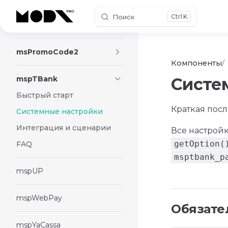
Поиск
K
Skip to content
msPromoCode
msPromoCode2
Компоненты
mspTBank
Систе
Быстрый старт
Краткая пос
Системные настройки
Интеграция и сценарии
Все настрой
getOption(
FAQ
msptbank_p
mspUP
mspWebPay
Обязате
mspYaCassa