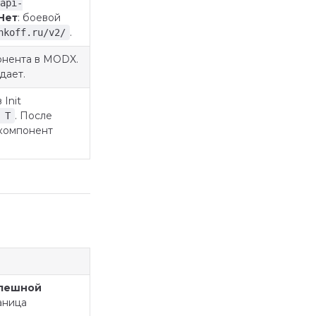
api-
Нет
: боевой
.
nkoff.ru/v2/
онента в MODX.
дает.
 Init
. После
 T
компонент
пешной
аница