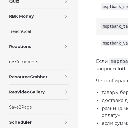
Quiz
msptbank_se
RBK Money
msptbank_ta
ReachGoal
msptbank_va
Reactions
Если
msptba
resComments
запросы
Init
,
ResourceGrabber
Чек собирает
ResVideoGallery
товары бе
доставка 
Save2Page
разница м
оплату»
Scheduler
если сумм