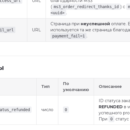
URL
благодарности MS3
ccess_url
(
) с
ms3_order_redirect_thanks_id
.
<uuid>
Страница при
неуспешной
оплате. Е
URL
используется та же страница благод
il_url
.
payment_fail=1
ы
По
Тип
Описание
умолчанию
ID статуса зак
REFUNDED
в 
число
atus_refunded
0
успешного pro
При
статус
0