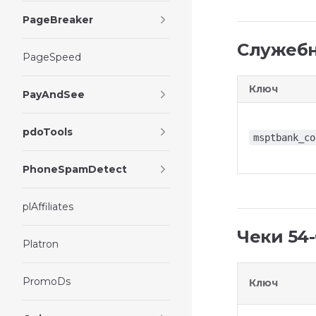
PageBreaker
Служеб
PageSpeed
Ключ
PayAndSee
pdoTools
msptbank_co
PhoneSpamDetect
plAffiliates
Чеки 54
Platron
PromoDs
Ключ