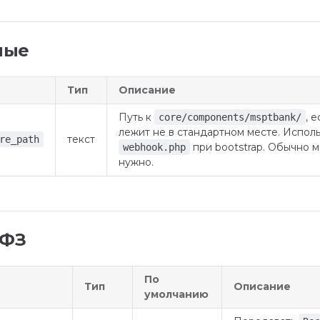
ные
Тип
Описание
Путь к
, 
core/components/msptbank/
лежит не в стандартном месте. Исполь
текст
re_path
при bootstrap. Обычно м
webhook.php
нужно.
-ФЗ
По
Тип
Описание
умолчанию