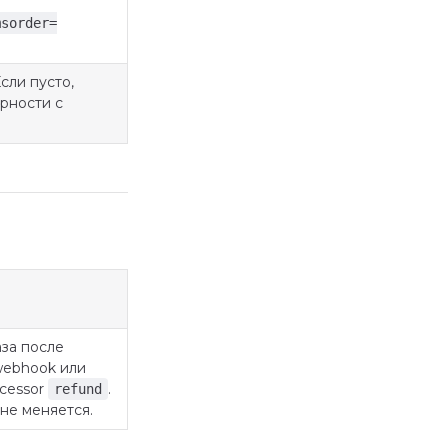
msorder=
сли пусто,
арности с
аза после
webhook или
cessor
.
refund
 не меняется.