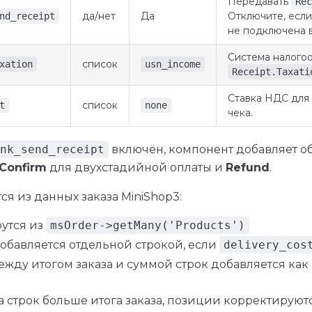
Передавать
Rec
да/нет
Да
Отключите, если
nd_receipt
не подключена в
Система налого
список
xation
usn_income
Receipt.Taxati
Ставка НДС для
список
t
none
чека.
nk_send_receipt
включён, компонент добавляет о
Confirm
для двухстадийной оплаты и
Refund
.
ся из данных заказа MiniShop3:
рутся из
msOrder->getMany('Products')
добавляется отдельной строкой, если
delivery_cos
ежду итогом заказа и суммой строк добавляется как
а строк больше итога заказа, позиции корректируют