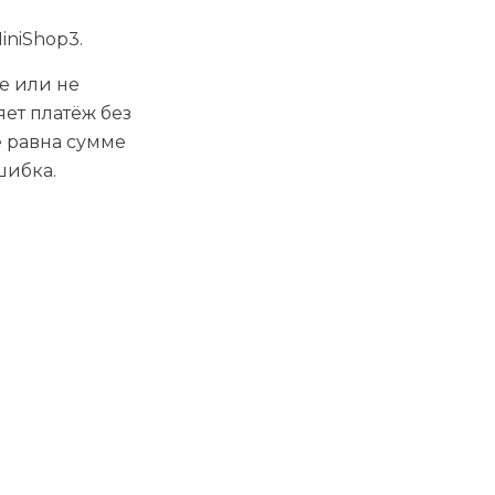
iniShop3.
е или не
ет платёж без
е равна сумме
шибка.