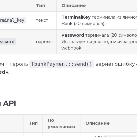
Тип
Описание
TerminalKey
терминала из личног
текст
rminal_key
Bank (20 символов).
Password
терминала (20 символов
пароль
Используется для подписи запро
ssword
webhook.
юч + пароль
TbankPayment::send()
вернёт ошибку
ed»
.
 API
По
Тип
Описание
умолчанию