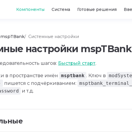
Main Navigation
Компоненты
Система
Готовые решения
Вв
mspTBank
Системные настройки
мные настройки mspTBank
ледовательность шагов:
Быстрый старт
.
ки в пространстве имён
msptbank
. Ключ в
modSyst
)
пишется с подчёркиванием:
msptbank_terminal
assword
и т.д.
льные