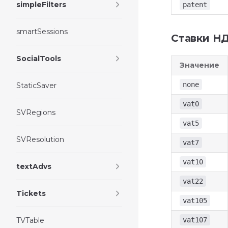
simpleFilters
patent
smartSessions
Ставки Н
SocialTools
Значение
none
StaticSaver
vat0
SVRegions
vat5
SVResolution
vat7
vat10
textAdvs
vat22
Tickets
vat105
TVTable
vat107