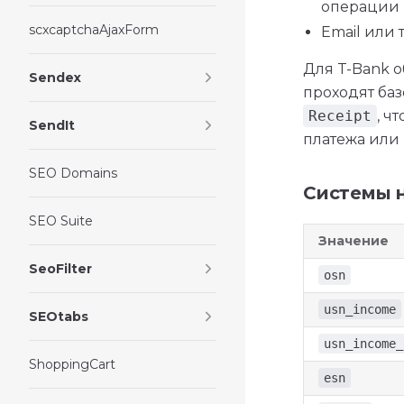
операции
scxcaptchaAjaxForm
Email или 
Для T-Bank о
Sendex
проходят баз
Receipt
, ч
SendIt
платежа или 
SEO Domains
Системы 
SEO Suite
Значение
SeoFilter
osn
usn_income
SEOtabs
usn_income_
ShoppingCart
esn