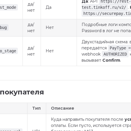
Да
: API
https://rest-
да/
Да
.
st_mode
test.tinkoff.ru/v2/
нет
https://securepay.ti
да/
Подробные логи комп
Нет
bug
нет
Password в лог не попа
Двухстадийная схема: в
да/
передаётся
PayType =
Нет
o_stage
нет
webhook
AUTHORIZED
вызывает
Confirm
.
 покупателя
Тип
Описание
Куда направить покупателя после
ус
оплаты. Если пусто, используется стр