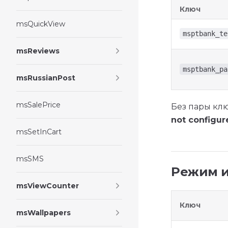
Ключ
msQuickView
msptbank_te
msReviews
msptbank_pa
msRussianPost
msSalePrice
Без пары кл
not configur
msSetInCart
msSMS
Режим и
msViewCounter
Ключ
msWallpapers