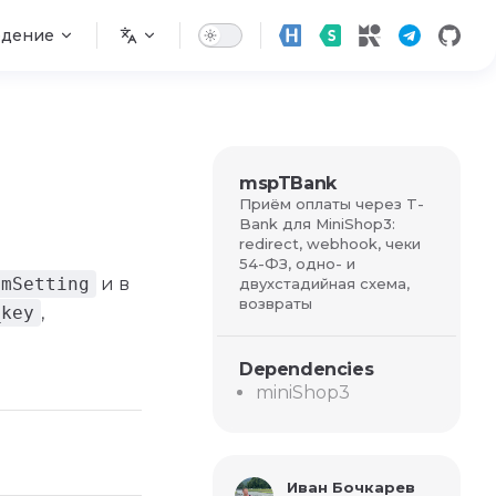
едение
mspTBank
Приём оплаты через T-
Bank для MiniShop3:
redirect, webhook, чеки
54-ФЗ, одно- и
emSetting
и в
двухстадийная схема,
возвраты
_key
,
Dependencies
miniShop3
Иван Бочкарев