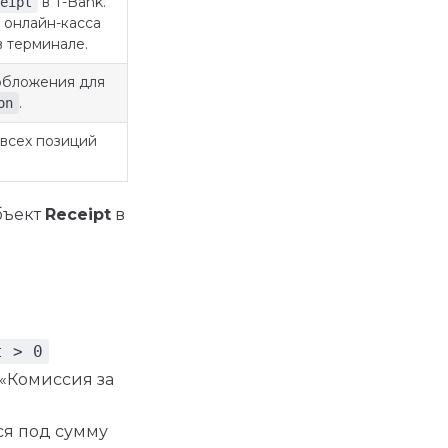
в T-Bank.
eipt
 онлайн-касса
 терминале.
обложения для
.
on
 всех позиций
бъект
Receipt
в
t > 0
 «Комиссия за
ся под сумму