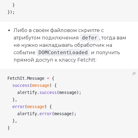
  }
});
Либо в своём файловом скрипте с
атрибутом подключения
defer
, тогда вам
не нужно накладывать обработчик на
событие
DOMContentLoaded
и получить
прямой доступ к классу FetchIt:
js
FetchIt
.
Message
 =
 {
  success
(
message
) {
    alertify
.
success
(
message
);
  },
  error
(
message
) {
    alertify
.
error
(
message
);
  },
}