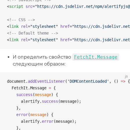
<
script
 src
=
"https://cdn.jsdelivr.net/npm/alertifyjs@
<!-- CSS -->
<
link
 rel
=
"stylesheet"
 href
=
"https://cdn.jsdelivr.net
<!-- Default theme -->
<
link
 rel
=
"stylesheet"
 href
=
"https://cdn.jsdelivr.net
И определить свойство
FetchIt.Message
следующим образом:
js
document
.
addEventListener
(
'DOMContentLoaded'
, () 
=>
 {
  FetchIt
.
Message
 =
 {
    success
(
message
) {
      alertify
.
success
(
message
);
    },
    error
(
message
) {
      alertify
.
error
(
message
);
    },