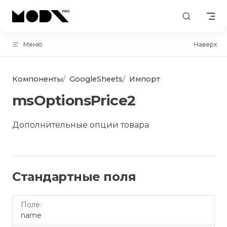
Skip to content
Меню
Наверх
Компоненты
GoogleSheets
Импорт
msOptionsPrice2
Дополнительные опции товара
Стандартные поля
Возможные
Поле
Название
name
значения