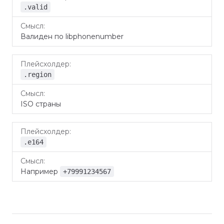
.valid
Валиден по libphonenumber
.region
ISO страны
.e164
Например
+79991234567