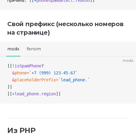
Причина: [[
+
phonespamdetect.reason
]]
Свой префикс (несколько номеров
на странице)
modx
fenom
modx
[[
!
isSpamPhone
?
  &
phone
=
`+7 (999) 123-45-67`
  &
placeholderPrefix
=
`lead_phone.`
]]
[[
+
lead_phone.region
]]
Из PHP