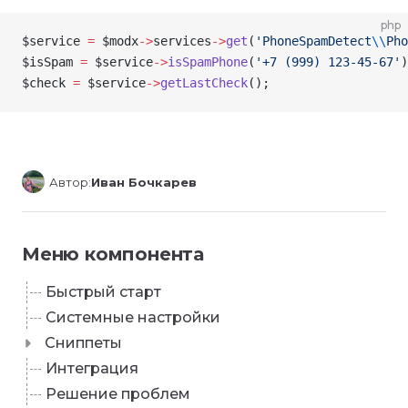
php
$service
 =
 $modx
->
services
->
get
(
'PhoneSpamDetect
\\
Pho
$isSpam
 =
 $service
->
isSpamPhone
(
'+7 (999) 123-45-67'
)
$check
 =
 $service
->
getLastCheck
();
Автор:
Иван Бочкарев
Меню компонента
Быстрый старт
Системные настройки
Сниппеты
Интеграция
Решение проблем