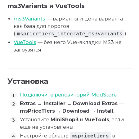
ms3Variants и VueTools
ms3Variants
— варианты и цена варианта
как база для порогов
(
mspricetiers_integrate_ms3variants
)
VueTools
— без него Vue-вкладки MS3 не
загрузятся
Установка
Подключите репозиторий ModStore
.
Extras → Installer
→
Download Extras
—
msPriceTiers
→
Download
→
Install
.
Установите
MiniShop3
и
VueTools
, если
ещё не установлены.
Настройте область
mspricetiers
в