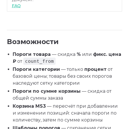
FAQ
Возможности
Пороги товара
— скидка
%
или
фикс. цена
₽
от
count_from
Пороги категории
— только
процент
от
базовой цены; товары без своих порогов
наследуют сетку категории
Пороги по сумме корзины
— скидка от
общей суммы заказа
Корзина MS3
— пересчёт при добавлении
и изменении позиций: сначала пороги по
количеству, затем по сумме корзины
Шаблоны порогов
— сохранение сетки,