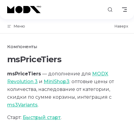
Skip to content
Меню
Наверх
Компоненты
msPriceTiers
msPriceTiers
— дополнение для
MODX
Revolution 3
и
MiniShop3
: оптовые цены от
количества, наследование от категории,
скидки по сумме корзины, интеграция с
ms3Variants
.
Старт:
Быстрый старт
.