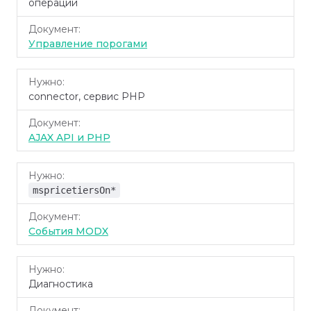
операции
Управление порогами
connector, сервис PHP
AJAX API и PHP
mspricetiersOn*
События MODX
Диагностика