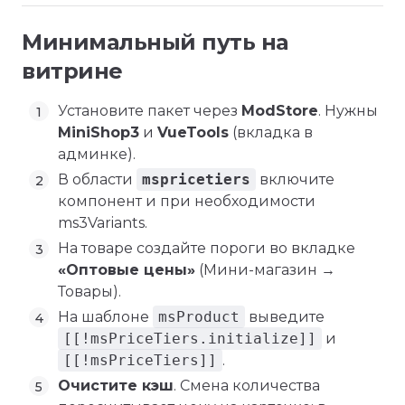
Минимальный путь на
витрине
Установите пакет через
ModStore
. Нужны
MiniShop3
и
VueTools
(вкладка в
админке).
В области
mspricetiers
включите
компонент и при необходимости
ms3Variants.
На товаре создайте пороги во вкладке
«Оптовые цены»
(Мини-магазин →
Товары).
На шаблоне
msProduct
выведите
[[!msPriceTiers.initialize]]
и
[[!msPriceTiers]]
.
Очистите кэш
. Смена количества