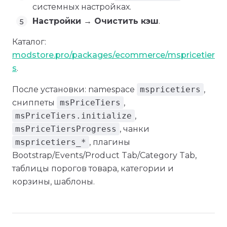
системных настройках.
Настройки → Очистить кэш
.
Каталог:
modstore.pro/packages/ecommerce/mspricetier
s
.
После установки: namespace
mspricetiers
,
сниппеты
msPriceTiers
,
msPriceTiers.initialize
,
msPriceTiersProgress
, чанки
mspricetiers_*
, плагины
Bootstrap/Events/Product Tab/Category Tab,
таблицы порогов товара, категории и
корзины, шаблоны.