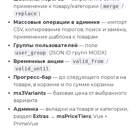
применение к товару/категории (
merge
/
replace
)
Массовые операции в админке
— импорт
CSV, копирование порогов, поиск и замена,
применение шаблона к товарам
Группы пользователей
— поле
user_group
(JSON ID групп MODX)
Временные акции
—
valid_from
/
valid_until
Прогресс-бар
— до следующего порога на
товаре, в корзине и по сумме корзины
ms3Variants
— базовая цена от выбранного
варианта
Админка
— вкладки на товаре и категории,
раздел
Extras → msPriceTiers
, Vue +
PrimeVue