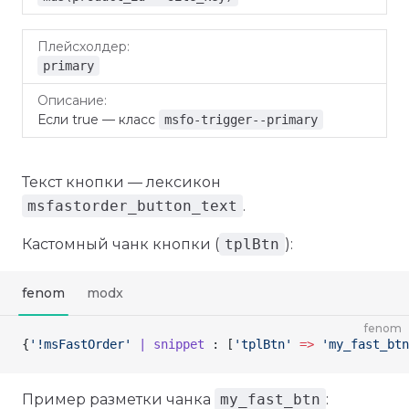
primary
Если true — класс
msfo-trigger--primary
Текст кнопки — лексикон
msfastorder_button_text
.
Кастомный чанк кнопки (
tplBtn
):
fenom
modx
fenom
{
'!msFastOrder'
 | snippet
 : [
'tplBtn'
 =>
 'my_fast_btn
Пример разметки чанка
my_fast_btn
: