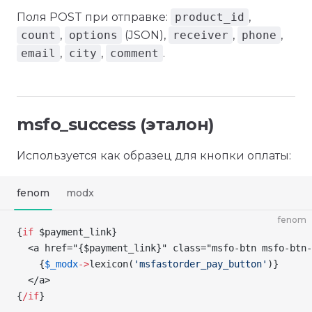
Поля POST при отправке:
product_id
,
count
,
options
(JSON),
receiver
,
phone
,
email
,
city
,
comment
.
msfo_success (эталон)
Используется как образец для кнопки оплаты:
fenom
modx
fenom
{
if
 $payment_link
}
  <a href="
{
$payment_link
}
" class="msfo-btn msfo-btn-
    {
$_modx
->
lexicon
(
'msfastorder_pay_button'
)
}
  </a>
{
/
if
}