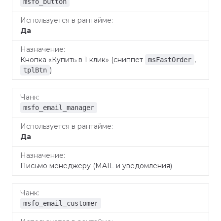
в рантайме
msfo_button
Да
Кнопка «Купить в 1 клик» (сниппет
,
msFastOrder
)
tplBtn
msfo_email_manager
Да
Письмо менеджеру (MAIL и уведомления)
msfo_email_customer