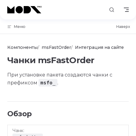
Skip to content
Меню
Наверх
Компоненты
msFastOrder
Интеграция на сайте
Чанки msFastOrder
При установке пакета создаются чанки с
префиксом
msfo_
.
Обзор
Используется
Чанк
Назначение