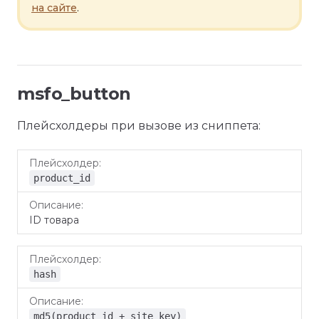
на сайте
.
msfo_button
Плейсхолдеры при вызове из сниппета:
Плейсхолдер
Описание
product_id
ID товара
hash
md5(product_id + site_key)