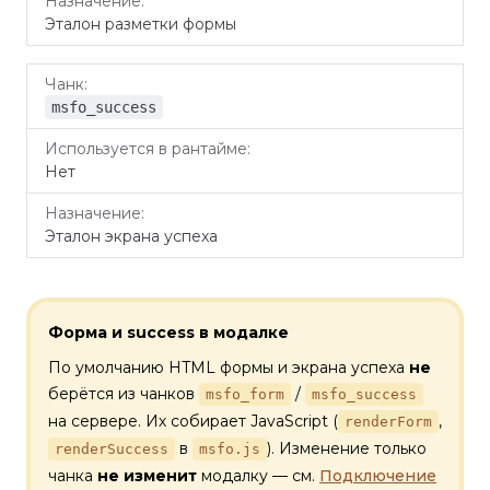
Эталон разметки формы
msfo_success
Нет
Эталон экрана успеха
Форма и success в модалке
По умолчанию HTML формы и экрана успеха
не
берётся из чанков
/
msfo_form
msfo_success
на сервере. Их собирает JavaScript (
,
renderForm
в
). Изменение только
renderSuccess
msfo.js
чанка
не изменит
модалку — см.
Подключение