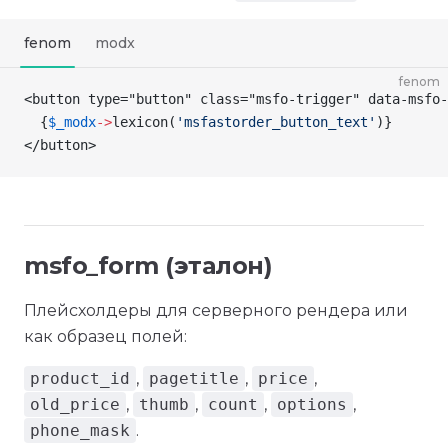
fenom
modx
fenom
<button type="button" class="msfo-trigger" data-msfo
  {
$_modx
->
lexicon
(
'msfastorder_button_text'
)
}
</button>
msfo_form (эталон)
Плейсхолдеры для серверного рендера или
как образец полей:
product_id
,
pagetitle
,
price
,
old_price
,
thumb
,
count
,
options
,
phone_mask
.