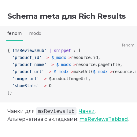
Schema meta для Rich Results
fenom
modx
fenom
{
'!msReviewsHub'
 | snippet
 : [
  'product_id'
 =>
 $_modx
->
resource
.id,
  'product_name'
 =>
 $_modx
->
resource
.pagetitle,
  'product_url'
 =>
 $_modx
->
makeUrl
(
$_modx
->
resource
.i
  'image_url'
 =>
 $productImageUrl
,
  'showStats'
 =>
 0
]
}
Чанки для
msReviewsHub
:
Чанки
.
Альтернатива с вкладками:
msReviewsTabbed
.