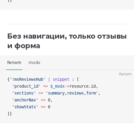
]
}
Без навигации, только отзывы
и форма
fenom
modx
fenom
{
'!msReviewsHub'
 | snippet
 : [
  'product_id'
 =>
 $_modx
->
resource
.id,
  'sections'
 =>
 'summary,reviews,form'
,
  'anchorNav'
 =>
 0,
  'showStats'
 =>
 0
]
}