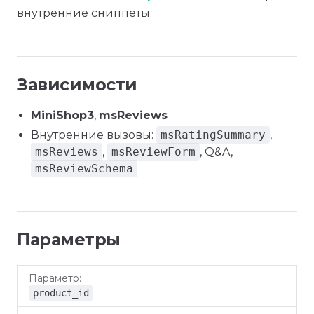
внутренние сниппеты.
Зависимости
MiniShop3
,
msReviews
Внутренние вызовы:
msRatingSummary
,
msReviews
,
msReviewForm
, Q&A,
msReviewSchema
Параметры
По
Параметр
Описание
умолчанию
product_id