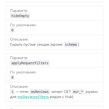
hideEmpty
0
Скрыть пустые секции (кроме
)
schema
applyRequestFilters
0
— inner
читает GET
(нужно
1
msReviews
msr_*
для
msReviewsFilters
рядом с Hub)