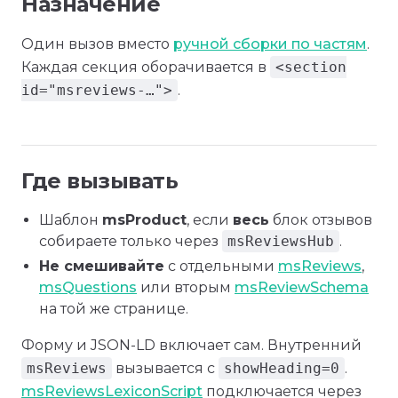
Назначение
Один вызов вместо
ручной сборки по частям
.
Каждая секция оборачивается в
<section
id="msreviews-…">
.
Где вызывать
Шаблон
msProduct
, если
весь
блок отзывов
собираете только через
msReviewsHub
.
Не смешивайте
с отдельными
msReviews
,
msQuestions
или вторым
msReviewSchema
на той же странице.
Форму и JSON-LD включает сам. Внутренний
msReviews
вызывается с
showHeading=0
.
msReviewsLexiconScript
подключается через