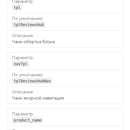
tpl
tplReviewsHub
Чанк-обёртка блока
navTpl
tplReviewsHubNav
Чанк якорной навигации
product_name