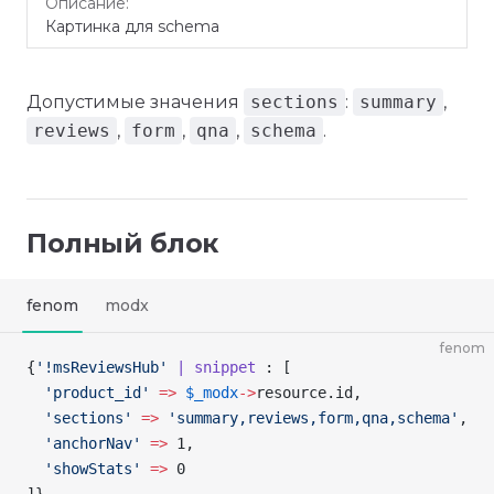
Картинка для schema
Допустимые значения
sections
:
summary
,
reviews
,
form
,
qna
,
schema
.
Полный блок
fenom
modx
fenom
{
'!msReviewsHub'
 | snippet
 : [
  'product_id'
 =>
 $_modx
->
resource
.id,
  'sections'
 =>
 'summary,reviews,form,qna,schema'
,
  'anchorNav'
 =>
 1,
  'showStats'
 =>
 0