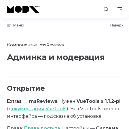
Skip to content
Меню
Наверх
Компоненты
msReviews
Админка и модерация
Открытие
Extras → msReviews
. Нужен
VueTools ≥ 1.1.2-pl
(
документация VueTools
). Без VueTools вместо
интерфейса — подсказка об установке.
Права:
Права доступа
. Настройки —
Система