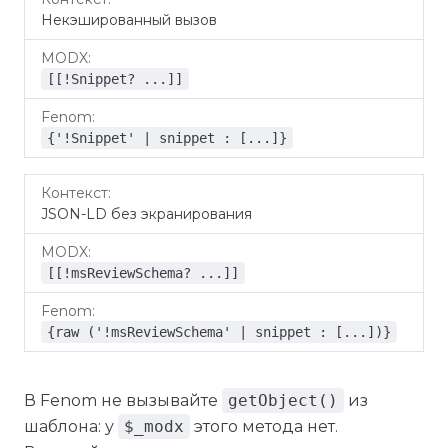
Некэшированный вызов
[[!Snippet? ...]]
{'!Snippet' | snippet : [...]}
JSON-LD без экранирования
[[!msReviewSchema? ...]]
{raw ('!msReviewSchema' | snippet : [...])}
В Fenom не вызывайте
getObject()
из
шаблона: у
$_modx
этого метода нет.