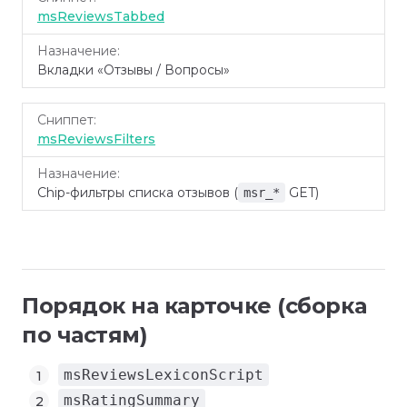
msReviewsTabbed
Вкладки «Отзывы / Вопросы»
msReviewsFilters
Chip-фильтры списка отзывов (
GET)
msr_*
Порядок на карточке (сборка
по частям)
msReviewsLexiconScript
msRatingSummary