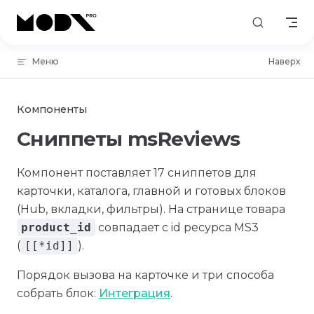
Skip to content
Меню
Наверх
Компоненты
Сниппеты msReviews
Компонент поставляет 17 сниппетов для
карточки, каталога, главной и готовых блоков
(Hub, вкладки, фильтры). На странице товара
product_id
совпадает с id ресурса MS3
(
[[*id]]
).
Порядок вызова на карточке и три способа
собрать блок:
Интеграция
.