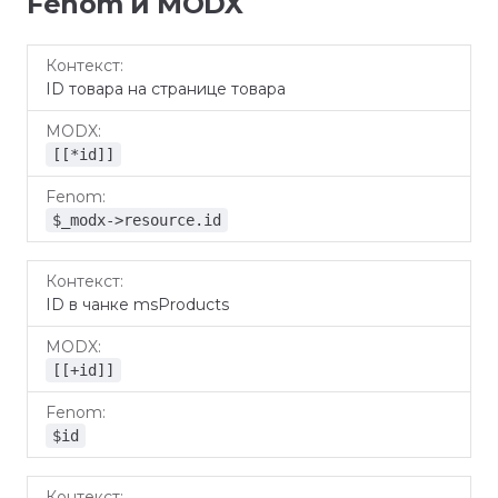
Fenom и MODX
Контекст
MODX
Fenom
ID товара на странице товара
[[*id]]
$_modx->resource.id
ID в чанке msProducts
[[+id]]
$id