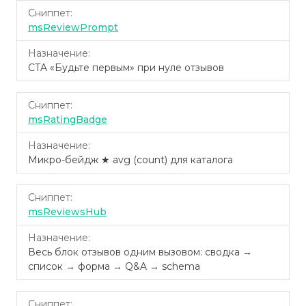
msReviewPrompt
CTA «Будьте первым» при нуле отзывов
msRatingBadge
Микро-бейдж ★ avg (count) для каталога
msReviewsHub
Весь блок отзывов одним вызовом: сводка →
список → форма → Q&A → schema