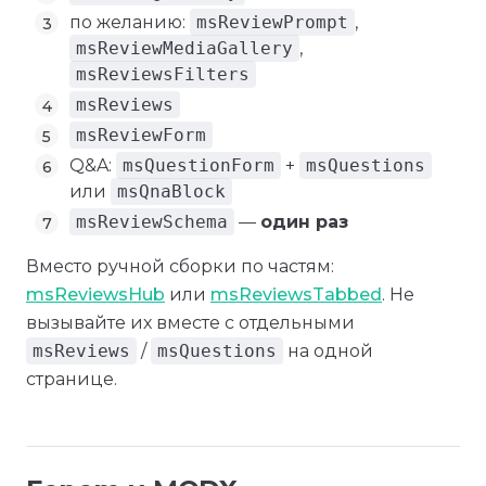
по желанию:
msReviewPrompt
,
msReviewMediaGallery
,
msReviewsFilters
msReviews
msReviewForm
Q&A:
msQuestionForm
+
msQuestions
или
msQnaBlock
msReviewSchema
—
один раз
Вместо ручной сборки по частям:
msReviewsHub
или
msReviewsTabbed
. Не
вызывайте их вместе с отдельными
msReviews
/
msQuestions
на одной
странице.