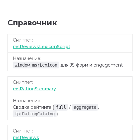
Справочник
Сниппет
Назначение
msReviewsLexiconScript
для JS форм и engagement
window.msrLexicon
msRatingSummary
Сводка рейтинга (
/
,
full
aggregate
)
tplRatingCatalog
msReviews