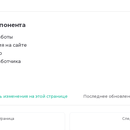
понента
аботы
я на сайте
р
аботчика
 изменения на этой странице
Последнее обновлен
траница
Сле