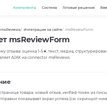
Main Navigation
Компоненты
Система
Готовые решения
Вв
msReviews
Интеграция на сайте
msReviewForm
ет msReviewForm
у отзыва: оценка 1–5★, текст, медиа, структурирова
вляет AJAX на connector msReviews.
ние
странице товара: новый отзыв, verified-токен из пись
отправки показывает экран успеха (см. скриншот ниж