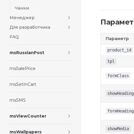
Чанки
Менеджер
Параме
Для разработчика
FAQ
Параметр
product_id
msRussianPost
tpl
msSalePrice
formClass
msSetInCart
showHeading
msSMS
formHeading
msViewCounter
showMedia
msWallpapers