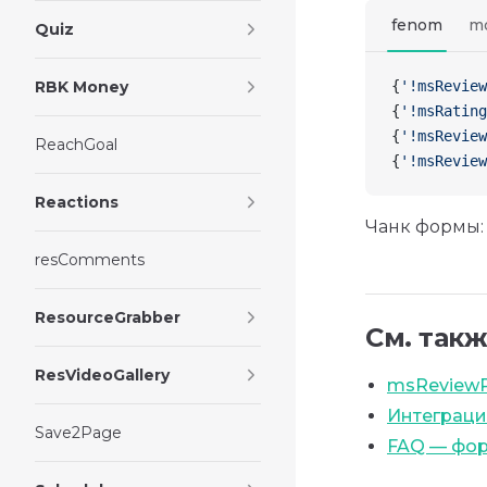
fenom
m
Quiz
RBK Money
{
'!msReview
{
'!msRating
{
'!msReview
ReachGoal
{
'!msReview
Reactions
Чанк формы
resComments
ResourceGrabber
См. так
ResVideoGallery
msReview
Интеграци
Save2Page
FAQ — фор