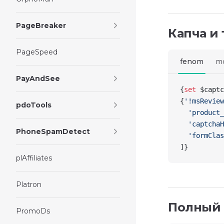
PageBreaker
Капча и
PageSpeed
fenom
m
PayAndSee
{
set
 $captc
{
'!msReview
pdoTools
  'product_
  'captchaH
PhoneSpamDetect
  'formClas
]
}
plAffiliates
Platron
Полный 
PromoDs