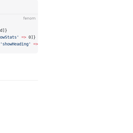
fenom
d]
}
owStats'
 =>
 0]
}
'showHeading'
 =>
 0]
}