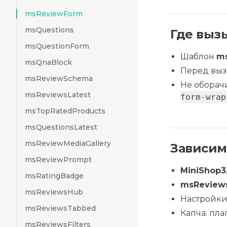
msReviewForm
msQuestions
Где выз
msQuestionForm
Шаблон
m
msQnaBlock
Перед вы
msReviewSchema
Не оборач
msReviewsLatest
form-wrap
msTopRatedProducts
msQuestionsLatest
msReviewMediaGallery
Зависим
msReviewPrompt
MiniShop3
msRatingBadge
msReviews
msReviewsHub
Настройки
msReviewsTabbed
Капча: пла
msReviewsFilters