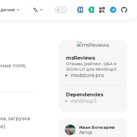
едение
msReviews
Отзывы, рейтинг, Q&A и
нные поля,
JSON-LD для MiniShop3
modstore.pro
Dependencies
miniShop3
ма, загрузка
е).
Иван Бочкарев
Автор