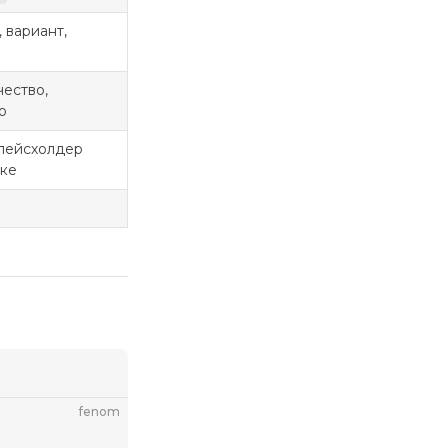
 вариант,
чество,
о
лейсхолдер
нке
fenom