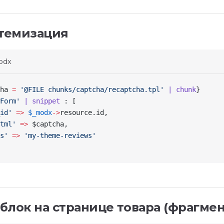
 темизация
odx
ha
 =
 '@FILE chunks/captcha/recaptcha.tpl'
 | chunk
}
Form'
 | snippet
 : [
id'
 =>
 $_modx
->
resource
.id,
tml'
 =>
 $captcha
,
s'
 =>
 'my-theme-reviews'
блок на странице товара (фрагмен