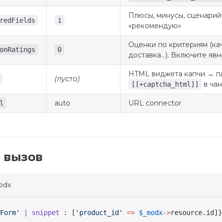
Плюсы, минусы, сценарий,
redFields
1
«рекомендую»
Оценки по критериям (ка
onRatings
0
доставка…). Включите явн
HTML виджета капчи → п
(пусто)
в ча
[[+captcha_html]]
auto
URL connector
l
 вызов
odx
Form'
 | snippet
 : [
'product_id'
 =>
 $_modx
->
resource
.id]
}