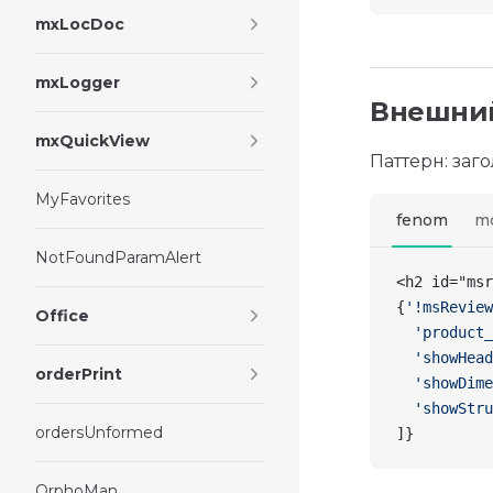
mxLocDoc
mxLogger
Внешний
mxQuickView
Паттерн: заг
MyFavorites
fenom
m
NotFoundParamAlert
<h2 id="msr
{
'!msReview
Office
  'product_
  'showHead
orderPrint
  'showDime
  'showStru
ordersUnformed
]
}
OrphoMan