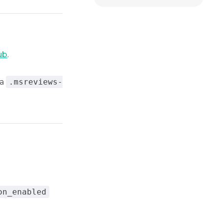
ub
.
ка
.msreviews-
on_enabled