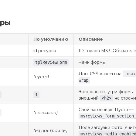
тры
По умолчанию
Описание
id ресурса
ID товара MS3. Обязател
Чанк формы
tplReviewForm
Доп. CSS-классы на
.msr
(пусто)
wrap
Заголовок внутри формы.
1
внешний
на стран
<h2>
Свой заголовок. Пусто —
(лексикон)
msreviews_form_section
Поле загрузки фото. Учит
(из настройки)
msreviews_media_enable