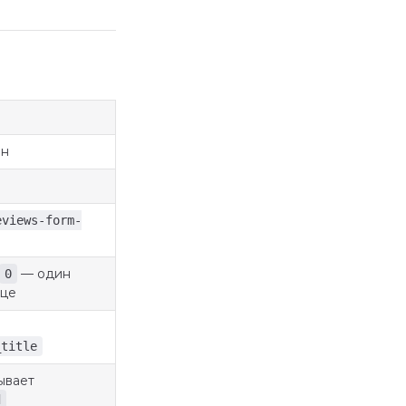
ен
eviews-form-
— один
0
ице
_title
ывает
d