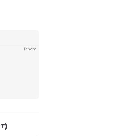
fenom
т)