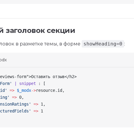
 заголовок секции
оловок в разметке темы, в форме
showHeading=0
:
odx
eviews-form">Оставить отзыв</h2>
Form'
 | snippet
 : [
id'
 =>
 $_modx
->
resource
.id,
ing'
 =>
 0,
nsionRatings'
 =>
 1,
cturedFields'
 =>
 1