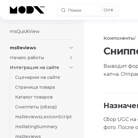
Поиск
K
Skip to content
mspYaCassa
msQuickView
Компоненты
msReviews
Снипп
Начало работы
Выводит форм
Интеграция на сайте
капча. Отпра
Сценарии на сайте
Страница товара
Каталог товаров
Назначе
Сниппеты (обзор)
msReviewsLexiconScript
Сбор UGC на 
msRatingSummary
фото. После 
msReviews