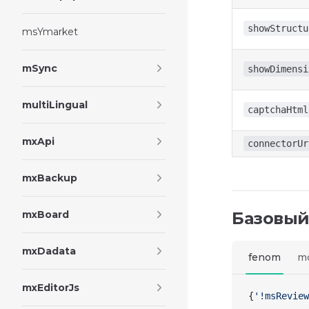
showStructu
msYmarket
mSync
showDimensi
multiLingual
captchaHtml
mxApi
connectorUr
mxBackup
mxBoard
Базовый
mxDadata
fenom
m
mxEditorJs
{
'!msReview