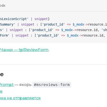
odx
sLexiconScript'
 | snippet
}
Summary'
 | snippet
 : [
'product_id'
 =>
 $_modx
->
resource
.i
s'
 | snippet
 : [
'product_id'
 =>
 $_modx
->
resource
.id, 
'sh
Form'
 | snippet
 : [
'product_id'
 =>
 $_modx
->
resource
.id, 
:
Чанки — tplReviewForm
.
же
Prompt
— якорь
#msreviews-form
я
ма не отправляется