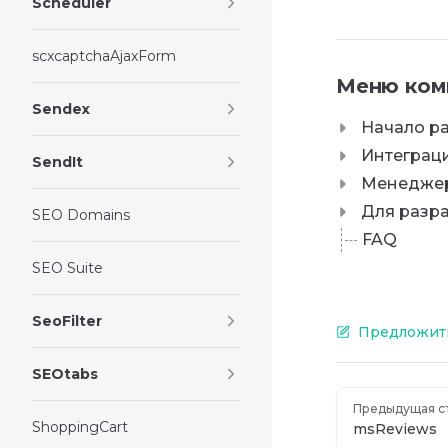
Scheduler
scxcaptchaAjaxForm
Меню ком
Sendex
Начало р
Интеграци
SendIt
Менедже
Для разр
SEO Domains
FAQ
SEO Suite
SeoFilter
Предложить
SEOtabs
Предыдущая с
ShoppingCart
msReviews