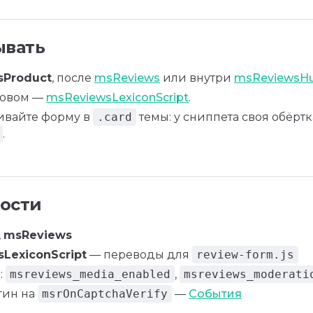
ывать
sProduct
, после
msReviews
или внутри
msReviewsH
зовом —
msReviewsLexiconScript
.
ивайте форму в
.card
темы: у сниппета своя обёрт
.
ости
,
msReviews
LexiconScript
— переводы для
review-form.js
:
msreviews_media_enabled
,
msreviews_moderati
гин на
msrOnCaptchaVerify
—
События