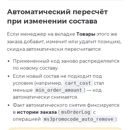
Автоматический пересчёт
при изменении состава
Если менеджер на вкладке
Товары
этого же
заказа добавит, изменит или удалит позицию,
скидка автоматически пересчитается:
Применённый код заново распределяется
по новому составу.
Если новый состав не подходит под
условия (например,
cart_cost
стал
меньше
min_order_amount
) — код
автоматически снимается.
Факт автоматического снятия фиксируется
в
истории заказа
(
msOrderLog
с
операцией
ms3promocode_auto_remove
).