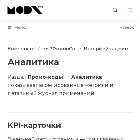
Skip to content
Меню
Наверх
Компоненты
ms3PromoCode
Интерфейс админки
Аналитика
Раздел
Промо-коды → Аналитика
показывает агрегированные метрики и
детальный журнал применений.
KPI-карточки
В верхней части страницы — три ключевых