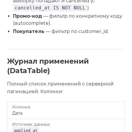
выборку попадают и cancelled (с
cancelled_at IS NOT NULL
).
Промо-код
— фильтр по конкретному коду
(autocomplete).
Покупатель
— фильтр по customer_id.
Журнал применений
(DataTable)
Полный список применений с серверной
пагинацией. Колонки:
Источник
Колонка
Дата
данных
applied_at