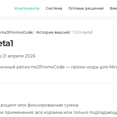
Main Navigation
Компоненты
Система
Готовые решения
Вв
ms3PromoCode
История версий
1.0.0-beta1
eta1
:
21 апреля 2026
ичный релиз ms3PromoCode — промо-коды для Mini
 процент или фиксированная сумма.
ти применения: вся корзина или только подпадающ