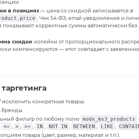
озиции.
ки в позициях
— цена со скидкой записывается в
roduct.price
. Чек 54-ФЗ, email-уведомления и лич
я показывают корректные суммы автоматически без
умма скидки
: копейки от пропорционального расп
ески компенсируются — итог совпадает с заявленно
 таргетинга
/ исключить конкретные товары.
, бренды.
ьный фильтр по любому полю
modx_ms3_products
,
<=
,
>
,
>=
,
IN
,
NOT IN
,
BETWEEN
,
LIKE
,
CONTAI
опциям товара (цвет, размер, материал и т.п.).