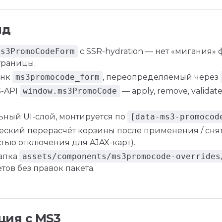
нд
ms3PromoCodeForm
с SSR-hydration — нет «мигания»
траницы.
анк
ms3promocode_form
, переопределяемый через
S-API
window.ms3PromoCode
— apply, remove, validate
ный UI-слой, монтируется по
[data-ms3-promocod
еский перерасчёт корзины после применения / снят
тью отключения для AJAX-карт).
папка
assets/components/ms3promocode-overrides
тов без правок пакета.
ция с MS3