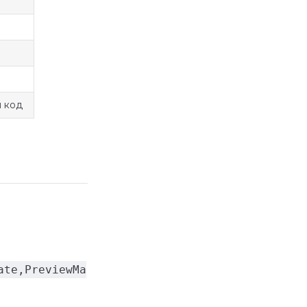
 код
ate,PreviewMa