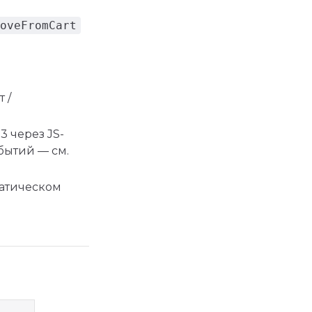
oveFromCart
 /
 через JS-
бытий — см.
атическом