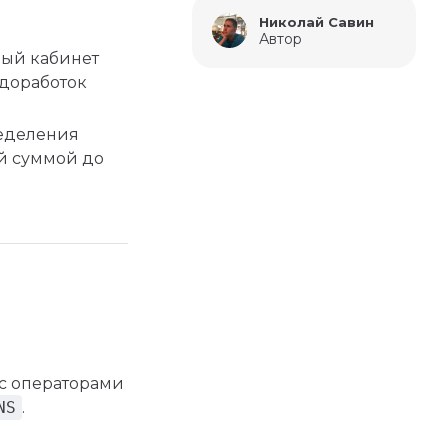
Николай Савин
Автор
ный кабинет
 доработок
ределения
й суммой до
с операторами
NS
.