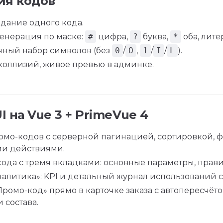
ия кодов
здание одного кода.
генерация по маске:
#
цифра,
?
буква,
*
оба, лите
ный набор символов (без
0
/
O
,
1
/
I
/
L
).
 коллизий, живое превью в админке.
 на Vue 3 + PrimeVue 4
омо-кодов с серверной пагинацией, сортировкой, 
и действиями.
ода с тремя вкладками: основные параметры, правил
налитика»: KPI и детальный журнал использований 
Промо-код» прямо в карточке заказа с автопересчёт
 состава.