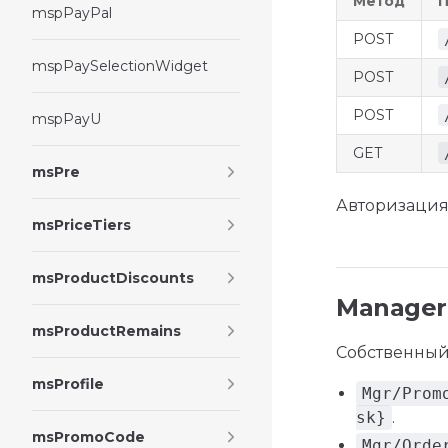
Метод
П
mspPayPal
POST
mspPaySelectionWidget
POST
POST
mspPayU
GET
msPre
Авторизация /
msPriceTiers
msProductDiscounts
Manager
msProductRemains
Собственный
msProfile
Mgr/Prom
sk}
.
msPromoCode
Mgr/Orde