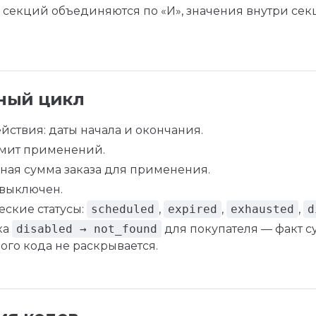
 секций объединяются по «И», значения внутри сек
ный цикл
йствия: даты начала и окончания.
мит применений.
ая сумма заказа для применения.
 выключен.
еские статусы:
scheduled
,
expired
,
exhausted
,
d
ка
disabled → not_found
для покупателя — факт 
ого кода не раскрывается.