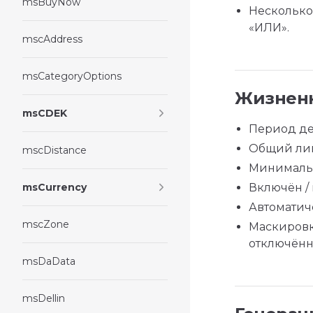
msBuyNow
Несколько
«ИЛИ».
mscAddress
msCategoryOptions
Жизнен
msCDEK
Период де
Общий ли
mscDistance
Минимальн
msCurrency
Включён /
Автоматич
mscZone
Маскиров
отключённ
msDaData
msDellin