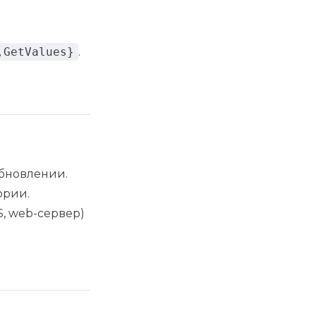
,GetValues}
.
бновлении.
ории.
, web-сервер)