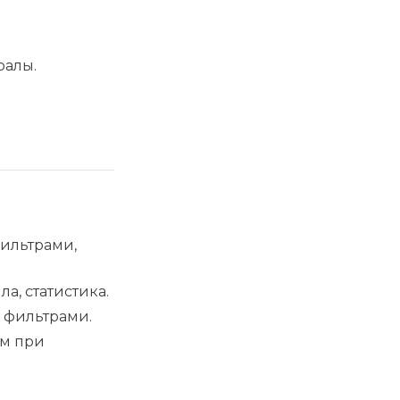
ралы.
фильтрами,
а, статистика.
с фильтрами.
ом при