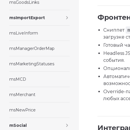
msGoodsLinks
Фронте
msImportExport
Сниппет
msLiveInform
загрузке с
Готовый ч
msManagerOrderMap
Headless J
события.
msMarketingStatuses
Опциональ
Автоматич
msMCD
возможнос
Override-
msMerchant
любых ассе
msNewPrice
mSocial
Интегра