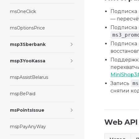
Подписка
msOneClick
— пересчё
Подписка
msOptionsPrice
ms3_prom
Подписка
msp3Sberbank
восстанов
Поддержка
msp3YooKassa
перехватч
MiniShop3
mspAssistBelarus
Запись
ms
снятии код
mspBePaid
msPointsIssue
Web API
mspPayAnyWay