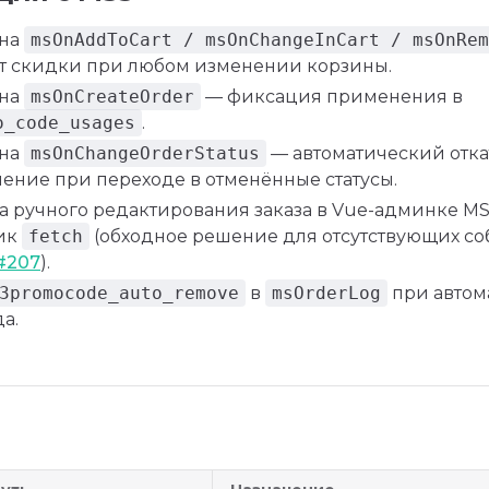
 на
msOnAddToCart / msOnChangeInCart / msOnRem
т скидки при любом изменении корзины.
 на
msOnCreateOrder
— фиксация применения в
o_code_usages
.
 на
msOnChangeOrderStatus
— автоматический откат
ление при переходе в отменённые статусы.
 ручного редактирования заказа в Vue-админке MS3
ик
fetch
(обходное решение для отсутствующих со
#207
).
3promocode_auto_remove
в
msOrderLog
при автом
а.