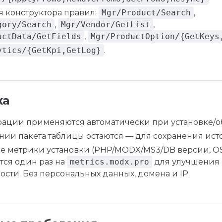
я конструктора правил:
Mgr/Product/Search
,
gory/Search
,
Mgr/Vendor/GetList
,
uctData/GetFields
,
Mgr/ProductOption/{GetKeys
ytics/{GetKpi,GetLog}
.
ка
рации применяются автоматически при установке/о
нии пакета таблицы остаются — для сохранения ист
 метрики установки (PHP/MODX/MS3/DB версии, OS
тся один раз на
metrics.modx.pro
для улучшения
сти. Без персональных данных, домена и IP.