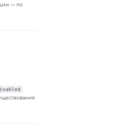
ции — по
isabled
.
существования