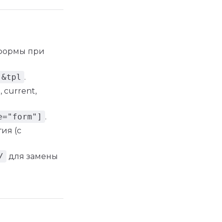
 формы при
&tpl
.
, current,
e="form"]
.
ия (с
/
для замены