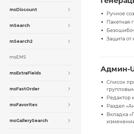
Генерац
msDiscount
Ручное со
Пакетная 
mSearch
Безошибоч
Защита от
mSearch2
msEMS
Админ-UI
msExtraFields
Список пр
msFastOrder
групповым
Редактор к
msFavorites
Раздел «А
Вкладка «
msGallerySearch
изменении