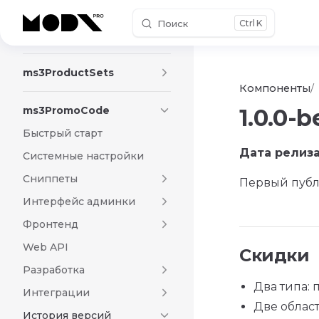
Поиск
K
Skip to content
ms3FirstTimeBuyerDiscount
ms3ProductSets
Компоненты
ms3PromoCode
1.0.0-b
Быстрый старт
Дата релиза
Системные настройки
Сниппеты
Первый публ
Интерфейс админки
Фронтенд
Web API
Скидки
Разработка
Два типа:
Интеграции
Две облас
История версий