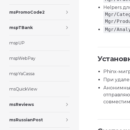
Helpers дл
msPromoCode2
Mgr/Cate
Mgr/Prod
mspTBank
Mgr/Anal
mspUP
Установ
mspWebPay
Phinx-миг
mspYaCassa
При удале
Анонимные
msQuickView
отправляю
совместимо
msReviews
msRussianPost