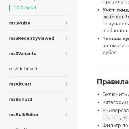
правила п
1.0.0-beta1
Учёт скид
msOrderP
ms3Pulse
покупател
шаблонов.
ms3RecentlyViewed
Точная с
автоматич
рубля.
ms3Variants
msAddLinked
Правила
msAltCart
Включить 
msBonus2
Категории
Универсал
msBulkEditor
=
,
!=
,
<
Фильтр по 