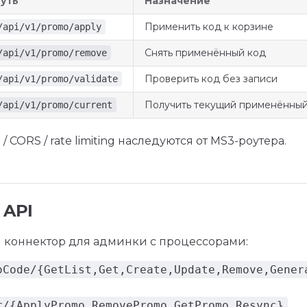
уть
Назначение
Применить код к корзине
/api/v1/promo/apply
Снять применённый код
/api/v1/promo/remove
Проверить код без записи
/api/v1/promo/validate
Получить текущий применённый
/api/v1/promo/current
 CORS / rate limiting наследуются от MS3-роутера.
 API
 коннектор для админки с процессорами:
oCode/{GetList,Get,Create,Update,Remove,Gener
r/{ApplyPromo,RemovePromo,GetPromo,Resync}
.