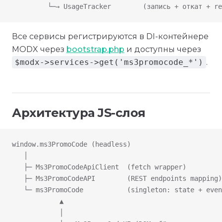
         └─→ UsageTracker        (запись + откат + re
Все сервисы регистрируются в DI-контейнере
MODX через
bootstrap.php
и доступны через
$modx->services->get('ms3promocode_*')
.
Архитектура JS-слоя
window.ms3PromoCode (headless)
   │
   ├─ Ms3PromoCodeApiClient  (fetch wrapper)
   ├─ Ms3PromoCodeAPI        (REST endpoints mapping)
   └─ ms3PromoCode           (singleton: state + even
            ▲
            │