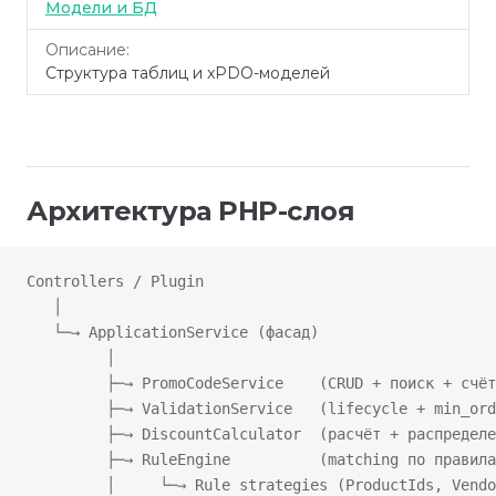
Модели и БД
Структура таблиц и xPDO-моделей
Архитектура PHP-слоя
Controllers / Plugin
   │
   └─→ ApplicationService (фасад)
         │
         ├─→ PromoCodeService    (CRUD + поиск + счёт
         ├─→ ValidationService   (lifecycle + min_ord
         ├─→ DiscountCalculator  (расчёт + распределе
         ├─→ RuleEngine          (matching по правила
         │     └─→ Rule strategies (ProductIds, Vendo