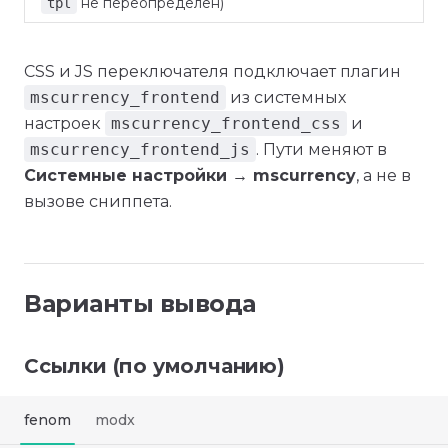
не переопределён)
tpl
CSS и JS переключателя подключает плагин
mscurrency_frontend
из системных
настроек
mscurrency_frontend_css
и
mscurrency_frontend_js
. Пути меняют в
Системные настройки → mscurrency
, а не в
вызове сниппета.
Варианты вывода
Ссылки (по умолчанию)
fenom
modx