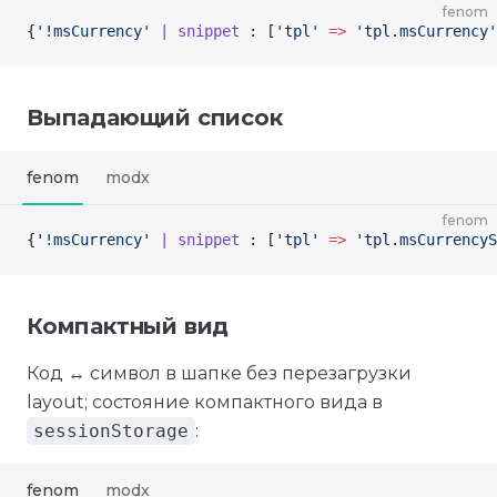
fenom
{
'!msCurrency'
 | snippet
 : [
'tpl'
 =>
 'tpl.msCurrency'
Выпадающий список
fenom
modx
fenom
{
'!msCurrency'
 | snippet
 : [
'tpl'
 =>
 'tpl.msCurrencyS
Компактный вид
Код ↔ символ в шапке без перезагрузки
layout; состояние компактного вида в
sessionStorage
:
fenom
modx