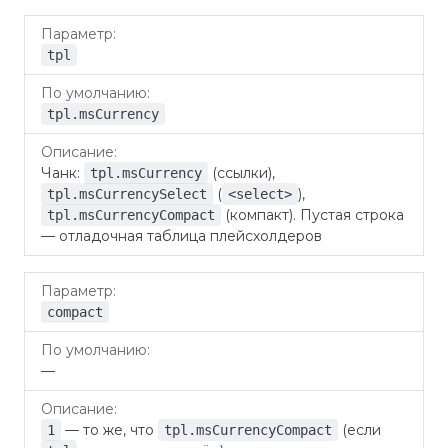
По
Параметр
Описание
умолчанию
tpl
tpl.msCurrency
Чанк:
(ссылки),
tpl.msCurrency
(
),
tpl.msCurrencySelect
<select>
(компакт). Пустая строка
tpl.msCurrencyCompact
— отладочная таблица плейсхолдеров
compact
—
— то же, что
(если
1
tpl.msCurrencyCompact