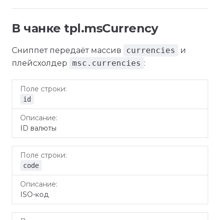
В чанке tpl.msCurrency
Сниппет передаёт массив
currencies
и
плейсхолдер
msc.currencies
:
Поле
Описание
строки
id
ID валюты
code
ISO-код