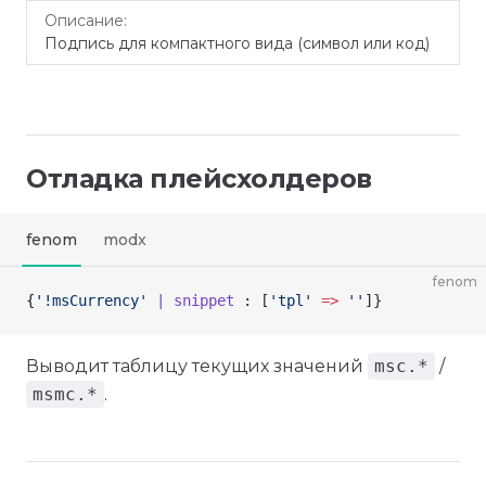
Подпись для компактного вида (символ или код)
Отладка плейсхолдеров
fenom
modx
fenom
{
'!msCurrency'
 | snippet
 : [
'tpl'
 =>
 ''
]
}
Выводит таблицу текущих значений
msc.*
/
msmc.*
.