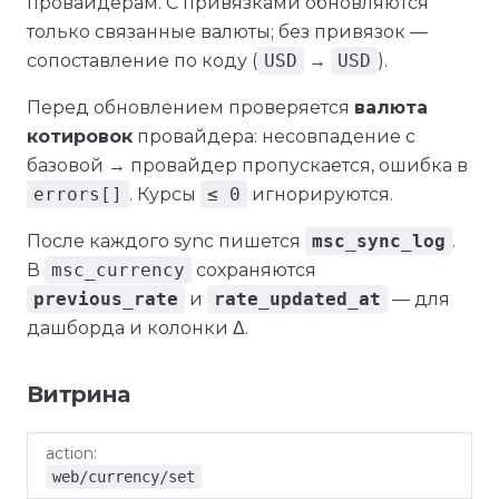
провайдерам. С привязками обновляются
только связанные валюты; без привязок —
сопоставление по коду (
USD
→
USD
).
Перед обновлением проверяется
валюта
котировок
провайдера: несовпадение с
базовой → провайдер пропускается, ошибка в
errors[]
. Курсы
≤ 0
игнорируются.
После каждого sync пишется
msc_sync_log
.
В
msc_currency
сохраняются
previous_rate
и
rate_updated_at
— для
дашборда и колонки Δ.
Витрина
action
Параметры
Ответ
web/currency/set