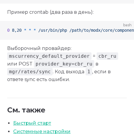
Пример crontab (два раза в день):
bash
0
 8,20
 *
 *
 *
 /usr/bin/php
 /path/to/modx/core/componen
Выборочный провайдер:
mscurrency_default_provider
=
cbr_ru
или POST
provider_key=cbr_ru
в
mgr/rates/sync
. Код выхода
1
, если в
ответе sync есть ошибки.
См. также
Быстрый старт
Системные настройки