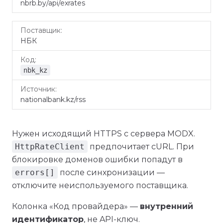
nbrb.by/api/exrates
НБК
nbk_kz
nationalbank.kz/rss
Нужен исходящий HTTPS с сервера MODX.
HttpRateClient
предпочитает cURL. При
блокировке доменов ошибки попадут в
errors[]
после синхронизации —
отключите неиспользуемого поставщика.
Колонка «Код провайдера» —
внутренний
идентификатор
, не API-ключ.