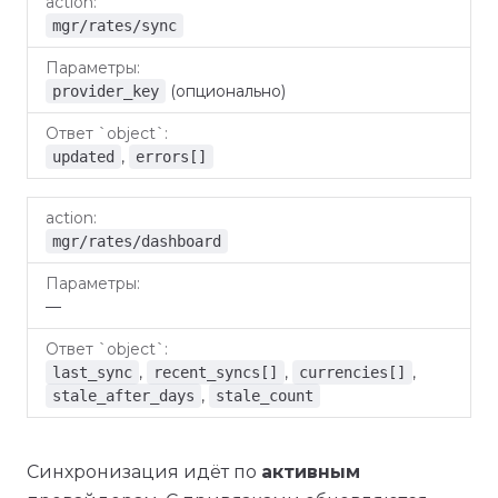
Ответ
action
Параметры
mgr/rates/sync
object
(опционально)
provider_key
,
updated
errors[]
mgr/rates/dashboard
—
,
,
,
last_sync
recent_syncs[]
currencies[]
,
stale_after_days
stale_count
Синхронизация идёт по
активным