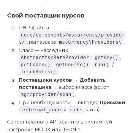
Свой поставщик курсов
PHP-файл в
core/components/mscurrency/provider
s/
, namespace
mscurrency\Providers\
.
Класс — наследник
AbstractMscRateProvider
:
getKey()
,
getCodes()
,
getCourse()
,
run()
/
fetchRates()
.
Поставщики курсов → Добавить
поставщика
→ выбор класса (action
mgr/provider/scan
).
При необходимости — вкладка
Привязки
(
external_code
≠
code
сайта).
Секрет платного API храните в системной
настройке MODX или JSON в