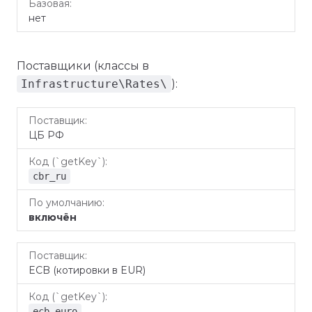
нет
Поставщики (классы в
Infrastructure\Rates\
):
Код
По
Поставщик
ЦБ РФ
(
)
умолчанию
getKey
cbr_ru
включён
ECB (котировки в EUR)
ecb_euro