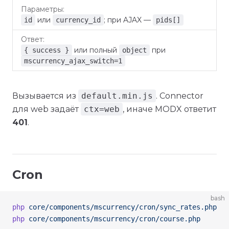
или
; при AJAX —
id
currency_id
pids[]
или полный
при
{ success }
object
mscurrency_ajax_switch=1
Вызывается из
default.min.js
. Connector
для web задаёт
ctx=web
, иначе MODX ответит
401
.
Cron
bash
php
 core/components/mscurrency/cron/sync_rates.php
php
 core/components/mscurrency/cron/course.php