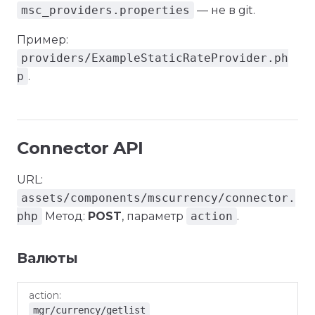
msc_providers.properties
— не в git.
Пример:
providers/ExampleStaticRateProvider.ph
p
.
Connector API
URL:
assets/components/mscurrency/connector.
php
Метод:
POST
, параметр
action
.
Валюты
action
Параметры
mgr/currency/getlist