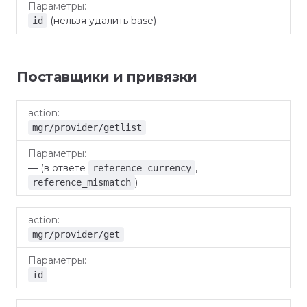
(нельзя удалить base)
id
Поставщики и привязки
action
Параметры
mgr/provider/getlist
— (в ответе
,
reference_currency
)
reference_mismatch
mgr/provider/get
id