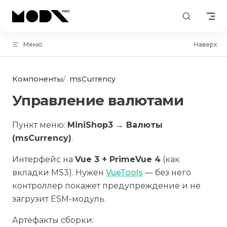
Skip to content
Меню
Наверх
Компоненты
msCurrency
Управление валютами
Пункт меню:
MiniShop3 → Валюты
(msCurrency)
.
Интерфейс на
Vue 3 + PrimeVue 4
(как
вкладки MS3). Нужен
VueTools
— без него
контроллер покажет предупреждение и не
загрузит ESM-модуль.
Артефакты сборки: