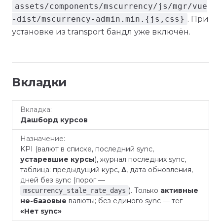
assets/components/mscurrency/js/mgr/vue
-dist/mscurrency-admin.min.{js,css}
. При
установке из transport бандл уже включён.
Вкладки
Вкладка
Назначение
Дашборд курсов
KPI (валют в списке, последний sync,
устаревшие курсы
), журнал последних sync,
таблица: предыдущий курс,
Δ
, дата обновления,
дней без sync (порог —
). Только
активные
mscurrency_stale_rate_days
не-базовые
валюты; без единого sync — тег
«Нет sync»