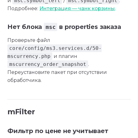
и
msc.symbol_left
/
msc.symbol_right
.
Подробнее:
Интеграция — чанк корзины
.
Нет блока
в properties заказа
msc
Проверьте файл
core/config/ms3.services.d/50-
mscurrency.php
и плагин
mscurrency_order_snapshot
.
Переустановите пакет при отсутствии
обработчика.
mFilter
Фильтр по цене не учитывает