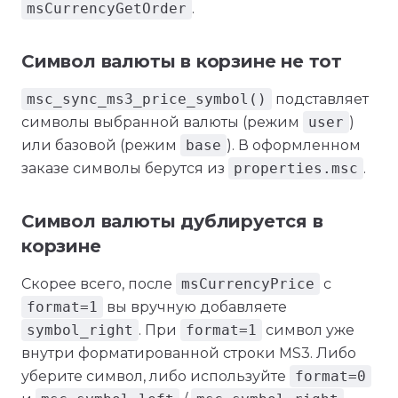
msCurrencyGetOrder
.
Символ валюты в корзине не тот
msc_sync_ms3_price_symbol()
подставляет
символы выбранной валюты (режим
user
)
или базовой (режим
base
). В оформленном
заказе символы берутся из
properties.msc
.
Символ валюты дублируется в
корзине
Скорее всего, после
msCurrencyPrice
с
format=1
вы вручную добавляете
symbol_right
. При
format=1
символ уже
внутри форматированной строки MS3. Либо
уберите символ, либо используйте
format=0