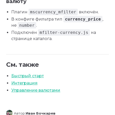
валюту
Плагин
mscurrency_mfilter
включён.
В конфиге фильтра тип
currency_price
,
не
number
.
Подключён
mfilter-currency.js
на
странице каталога.
См. также
Быстрый старт
Интеграция
Управление валютами
Автор:
Иван Бочкарев