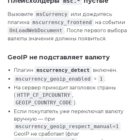
Плейсхолдеры
пустые
msc.*
Вызовите
msCurrency
или дождитесь
плагина
mscurrency_frontend
на событии
OnLoadWebDocument
. После первого выбора
валюты значения должны появиться.
GeoIP не подставляет валюту
Плагин
mscurrency_detect
включён.
mscurrency_geoip_enabled
=
1
.
На сервер приходит заголовок страны
(
HTTP_CF_IPCOUNTRY
,
GEOIP_COUNTRY_CODE
).
Если покупатель уже переключал валюту
вручную — при
mscurrency_geoip_respect_manual=1
GeoIP не сработает (флаг