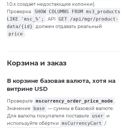
1.0.x создаёт недостающие колонки).
Проверка:
SHOW COLUMNS FROM ms3_products
LIKE 'msc_%';
. API
GET /api/mgr/product-
data/{id}
должен отдавать реальный
price
.
Корзина и заказ
В корзине базовая валюта, хотя на
витрине USD
Проверьте
mscurrency_order_price_mode
.
Значение
base
— суммы в базовой валюте.
Для валюты покупателя поставьте
user
и
используйте обёртки
msCurrencyCart
/