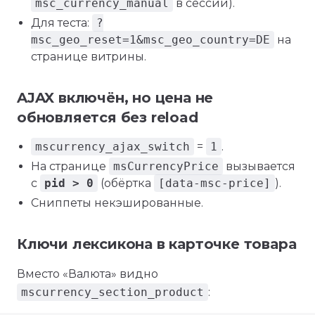
msc_currency_manual
в сессии).
Для теста:
?
msc_geo_reset=1&msc_geo_country=DE
на
странице витрины.
AJAX включён, но цена не
обновляется без reload
mscurrency_ajax_switch
=
1
.
На странице
msCurrencyPrice
вызывается
с
pid > 0
(обёртка
[data-msc-price]
).
Сниппеты некэшированные.
Ключи лексикона в карточке товара
Вместо «Валюта» видно
mscurrency_section_product
: