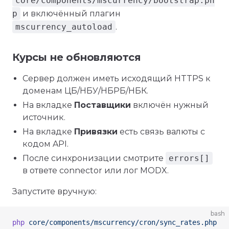
core/components/mscurrency/bootstrap.ph
p
и включённый плагин
mscurrency_autoload
.
Курсы не обновляются
Сервер должен иметь исходящий HTTPS к
доменам ЦБ/НБУ/НБРБ/НБК.
На вкладке
Поставщики
включён нужный
источник.
На вкладке
Привязки
есть связь валюты с
кодом API.
После синхронизации смотрите
errors[]
в ответе connector или лог MODX.
Запустите вручную:
bash
php
 core/components/mscurrency/cron/sync_rates.php