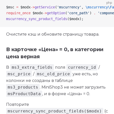
php
$msc
 =
 $modx
->
getService
(
'mscurrency'
, 
\mscurrency\Fa
require_once
 $modx
->
getOption
(
'core_path'
) 
.
 'compone
mscurrency_sync_product_fields
(
$modx
);
Очистите кэш и обновите страницу товара.
В карточке «Цена» = 0, в категории
цена верная
В
ms3_extra_fields
поля
currency_id
/
msc_price
/
msc_old_price
уже есть, но
колонки не созданы в таблице
ms3_products
. MiniShop3 не может загрузить
msProductData
, и в форме «Цена» = 0.
Повторите
mscurrency_sync_product_fields($modx)
(с