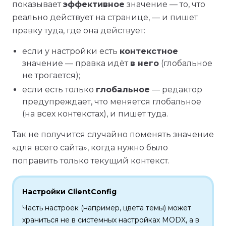
показывает
эффективное
значение — то, что
реально действует на странице, — и пишет
правку туда, где она действует:
если у настройки есть
контекстное
значение — правка идёт
в него
(глобальное
не трогается);
если есть только
глобальное
— редактор
предупреждает, что меняется глобальное
(на всех контекстах), и пишет туда.
Так не получится случайно поменять значение
«для всего сайта», когда нужно было
поправить только текущий контекст.
Настройки ClientConfig
Часть настроек (например, цвета темы) может
храниться не в системных настройках MODX, а в