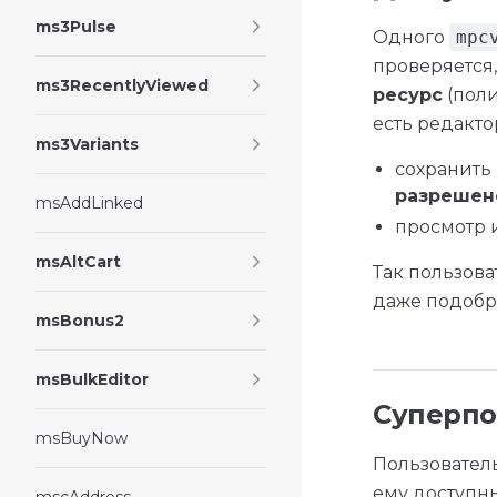
ms3Pulse
Одного
mpc
проверяется,
ms3RecentlyViewed
ресурс
(пол
есть редакт
ms3Variants
сохранить
разрешен
msAddLinked
просмотр 
msAltCart
Так пользова
даже подобр
msBonus2
msBulkEditor
Суперпо
msBuyNow
Пользователь
ему доступны