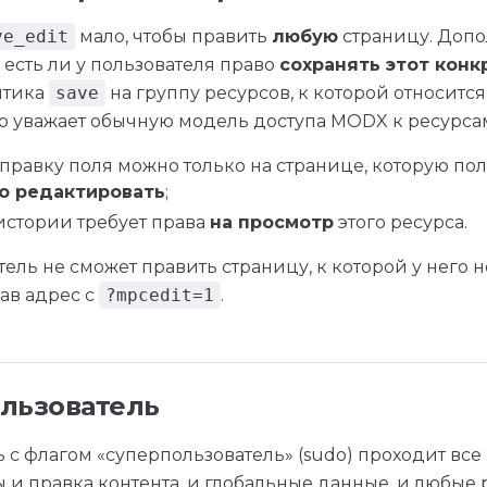
ve_edit
мало, чтобы править
любую
страницу. Доп
 есть ли у пользователя право
сохранять этот кон
итика
save
на группу ресурсов, к которой относится 
ор уважает обычную модель доступа MODX к ресурса
 правку поля можно только на странице, которую по
о редактировать
;
истории требует права
на просмотр
этого ресурса.
тель не сможет править страницу, к которой у него н
ав адрес с
?mpcedit=1
.
льзователь
 с флагом «суперпользователь» (sudo) проходит вс
 и правка контента, и глобальные данные, и любые 