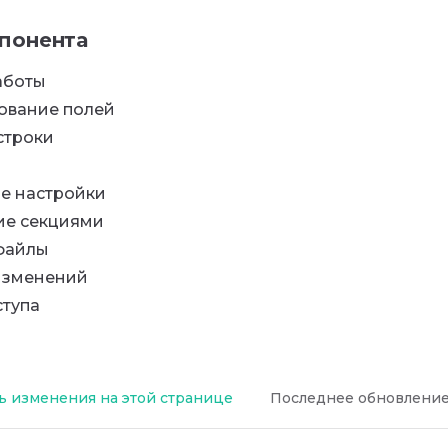
понента
аботы
ование полей
строки
е настройки
ие секциями
файлы
изменений
ступа
 изменения на этой странице
Последнее обновлени