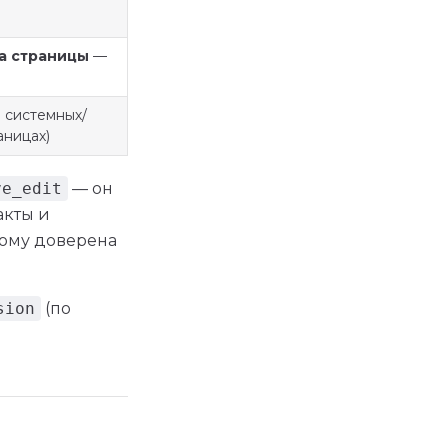
а страницы
—
 системных/
аницах)
ve_edit
— он
акты и
кому доверена
sion
(по