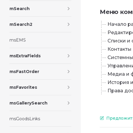
mSearch
Меню ком
Начало р
mSearch2
Редактир
msEMS
Списки и 
Контакты
msExtraFields
Системны
Управлен
msFastOrder
Медиа и 
История 
msFavorites
Права до
msGallerySearch
Предложить
msGoodsLinks