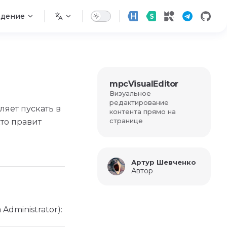
едение
mpcVisualEditor
Визуальное
редактирование
яет пускать в
контента прямо на
странице
то правит
Артур Шевченко
Автор
Administrator):