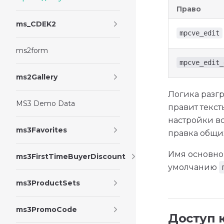
Право
ms_CDEK2
mpcve_edit
ms2form
mpcve_edit_
ms2Gallery
Логика разг
MS3 Demo Data
правит текст
настройки вс
ms3Favorites
правка общи
Имя основно
ms3FirstTimeBuyerDiscount
умолчанию
ms3ProductSets
ms3PromoCode
Доступ 