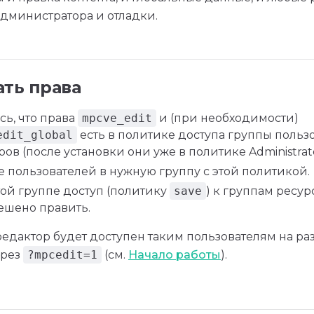
администратора и отладки.
ать права
сь, что права
mpcve_edit
и (при необходимости)
edit_global
есть в политике доступа группы польз
ов (после установки они уже в политике Administrato
е пользователей в нужную группу с этой политикой.
той группе доступ (политику
save
) к группам ресур
ешено править.
редактор будет доступен таким пользователям на р
ерез
?mpcedit=1
(см.
Начало работы
).