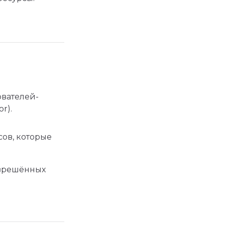
ователей-
r).
сов, которые
азрешённых