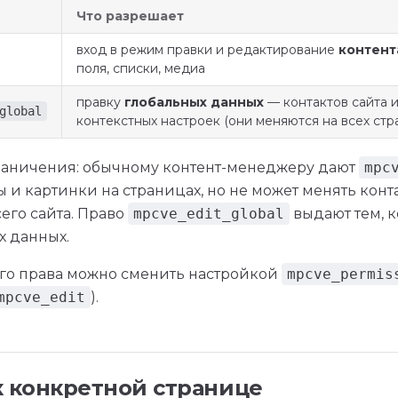
Что разрешает
вход в режим правки и редактирование
контент
поля, списки, медиа
правку
глобальных данных
— контактов сайта и
global
контекстных настроек (они меняются на всех стр
раничения: обычному контент-менеджеру дают
mpc
ы и картинки на страницах, но не может менять конт
его сайта. Право
mpcve_edit_global
выдают тем, 
х данных.
го права можно сменить настройкой
mpcve_permis
mpcve_edit
).
к конкретной странице