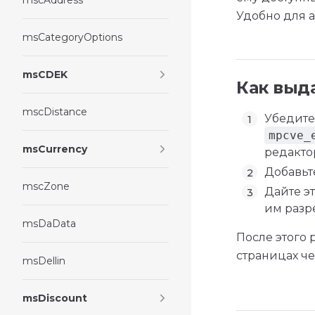
mscAddress
Удобно для 
msCategoryOptions
msCDEK
Как выд
mscDistance
Убедите
mpcve_
msCurrency
редактор
Добавьт
mscZone
Дайте э
им разр
msDaData
После этого 
страницах ч
msDellin
msDiscount