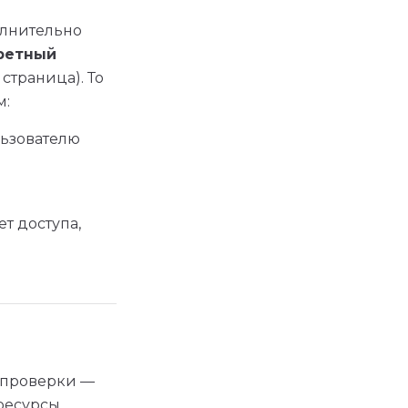
олнительно
кретный
страница). То
м:
льзователю
ет доступа,
е проверки —
ресурсы.