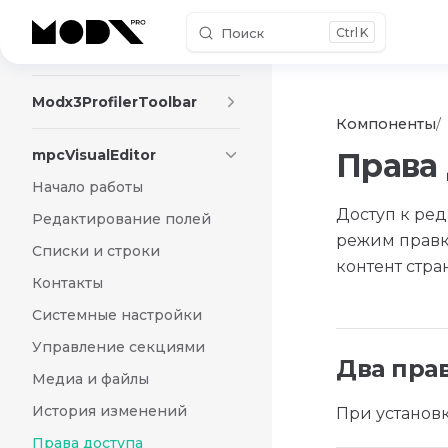
Поиск
K
Skip to content
ModTree
Modx3ProfilerToolbar
Компоненты
mpcVisualEditor
Права
Начало работы
Доступ к ред
Редактирование полей
режим правки
Списки и строки
контент стра
Контакты
Системные настройки
Управление секциями
Два пра
Медиа и файлы
История изменений
При установк
Права доступа