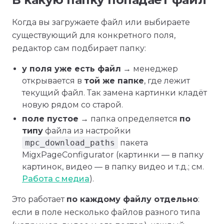
Когда вы загружаете файл или выбираете
существующий для конкретного поля,
редактор сам подбирает папку:
у поля уже есть файл
→ менеджер
открывается в
той же папке
, где лежит
текущий файл. Так замена картинки кладёт
новую рядом со старой.
поле пустое
→ папка определяется
по
типу
файла из настройки
mpc_download_paths
пакета
MigxPageConfigurator (картинки — в папку
картинок, видео — в папку видео и т.д.; см.
Работа с медиа
).
Это работает
по каждому файлу отдельно
:
если в поле несколько файлов разного типа