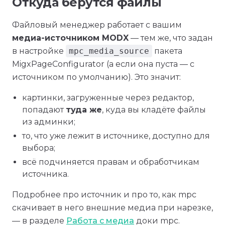
Откуда берутся файлы
Файловый менеджер работает с вашим
медиа-источником MODX
— тем же, что задан
в настройке
mpc_media_source
пакета
MigxPageConfigurator (а если она пуста — с
источником по умолчанию). Это значит:
картинки, загруженные через редактор,
попадают
туда же
, куда вы кладёте файлы
из админки;
то, что уже лежит в источнике, доступно для
выбора;
всё подчиняется правам и обработчикам
источника.
Подробнее про источник и про то, как mpc
скачивает в него внешние медиа при нарезке,
— в разделе
Работа с медиа
доки mpc.